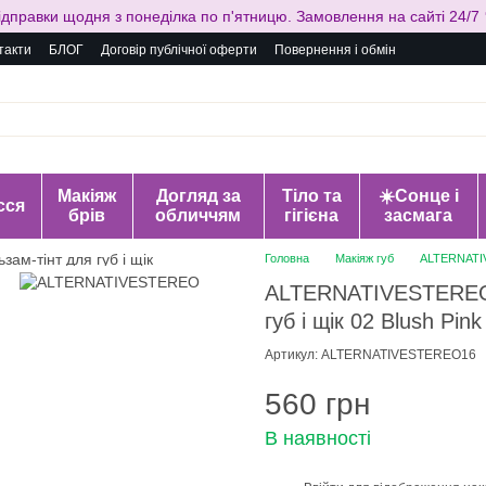
ідправки щодня з понеділка по п'ятницю. Замовлення на сайті 24/7 
такти
БЛОГ
Договір публічної оферти
Повернення і обмін
Макіяж
Догляд за
Тіло та
☀️Сонце і
сся
брів
обличчям
гігієна
засмага
Головна
Макіяж губ
ALTERNATIVE
ALTERNATIVESTEREO L
губ і щік 02 Blush Pink
Артикул: ALTERNATIVESTEREO16
560 грн
В наявності