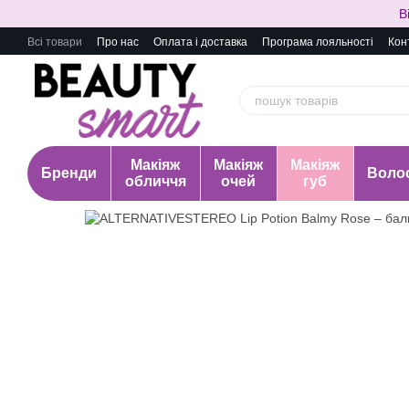
Перейти до основного контенту
В
Всі товари
Про нас
Оплата і доставка
Програма лояльності
Кон
Макіяж
Макіяж
Макіяж
Бренди
Воло
обличчя
очей
губ