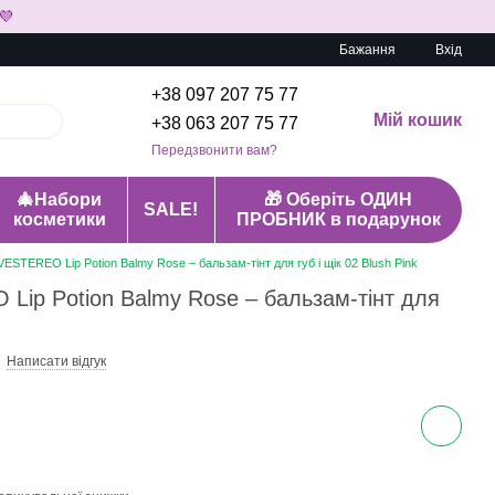
💜
Бажання
Вхід
+38 097 207 75 77
Мій кошик
+38 063 207 75 77
Передзвонити вам?
🎄Набори
🎁 Оберіть ОДИН
SALE!
косметики
ПРОБНИК в подарунок
STEREO Lip Potion Balmy Rose – бальзам-тінт для губ і щік 02 Blush Pink
ip Potion Balmy Rose – бальзам-тінт для
Написати відгук