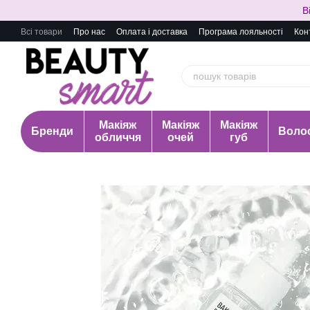
Перейти до основного контенту
В
Всі товари
Про нас
Оплата і доставка
Програма лояльності
Кон
Макіяж
Макіяж
Макіяж
Бренди
Воло
обличчя
очей
губ