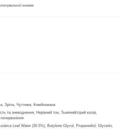
опичувальної знижки
а, Зріла, Чутлива, Комбінована
сть та зневоднення, Нерівний тон, Тьмяний/сірий колір,
 почервоніння
Asiatica Leaf Water (30.5%), Butylene Glycol, Propanediol, Glycerin,