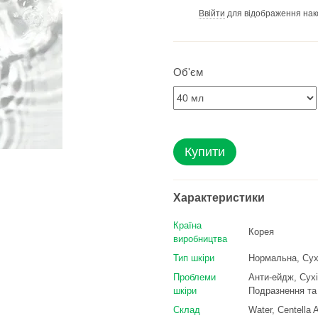
Ввійти
для відображення нак
%
Об'єм
Купити
Характеристики
Країна
Корея
виробництва
Тип шкіри
Нормальна, Сух
Проблеми
Анти-ейдж, Сухі
шкіри
Подразнення та
Склад
Water, Centella 