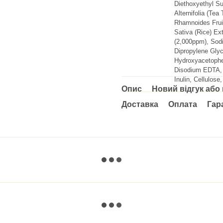
Diethoxyethyl Su
Alternifolia (Te
Rhamnoides Fruit
Sativa (Rice) Ex
(2,000ppm), Sodi
Dipropylene Glyc
Hydroxyacetophen
Disodium EDTA, G
Inulin, Cellulos
Опис
Новий відгук або
Доставка
Оплата
Гар