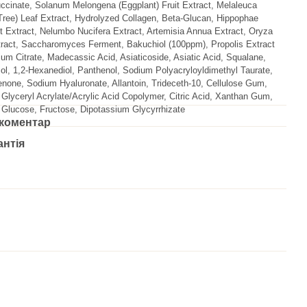
ccinate, Solanum Melongena (Eggplant) Fruit Extract, Melaleuca
a Tree) Leaf Extract, Hydrolyzed Collagen, Beta-Glucan, Hippophae
 Extract, Nelumbo Nucifera Extract, Artemisia Annua Extract, Oryza
tract, Saccharomyces Ferment, Bakuchiol (100ppm), Propolis Extract
um Citrate, Madecassic Acid, Asiaticoside, Asiatic Acid, Squalane,
ol, 1,2-Hexanediol, Panthenol, Sodium Polyacryloyldimethyl Taurate,
one, Sodium Hyaluronate, Allantoin, Trideceth-10, Cellulose Gum,
lyceryl Acrylate/Acrylic Acid Copolymer, Citric Acid, Xanthan Gum,
e, Glucose, Fructose, Dipotassium Glycyrrhizate
 коментар
антія