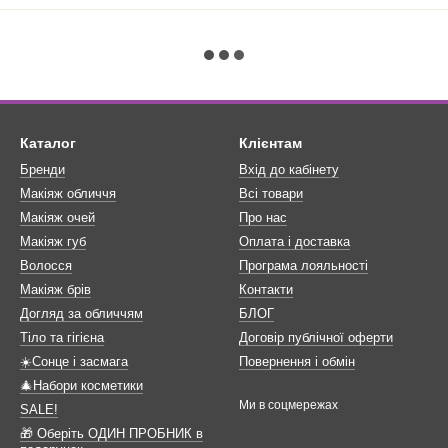
Каталог
Клієнтам
Бренди
Вхід до кабінету
Макіяж обличчя
Всі товари
Макіяж очей
Про нас
Макіяж губ
Оплата і доставка
Волосся
Програма лояльності
Макіяж брів
Контакти
Догляд за обличчям
БЛОГ
Тіло та гігієна
Договір публічної оферти
☀️Сонце і засмага
Повернення і обмін
🎄Набори косметики
Ми в соцмережах
SALE!
🎁 Оберіть ОДИН ПРОБНИК в