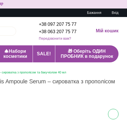
💜
Бажання
Вхід
+38 097 207 75 77
Мій кошик
+38 063 207 75 77
Передзвонити вам?
🎄Набори
🎁 Оберіть ОДИН
SALE!
косметики
ПРОБНИК в подарунок
– сироватка з прополісом та бакучіолом 40 мл
lis Ampoule Serum – сироватка з прополісом