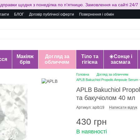
ідправки щодня з понеділка по п'ятницю. Замовлення на сайті 24/7 
такти
БЛОГ
Договір публічної оферти
Повернення і обмін
Макіяж
Догляд за
Тіло та
☀️Сонце і
сся
брів
обличчям
гігієна
засмага
Головна
Догляд за обличчям
APLB Bakuchiol Propolis Ampoule Serum 
APLB Bakuchiol Propo
та бакучіолом 40 мл
Артикул: aplb19
Написати відгук
430 грн
В наявності