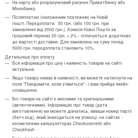
На карту або розрахунковий рахунок Приватбанку або
Монобанку.
Післяплатою (наложеним платежем) на Новій
пошті. Передоплата: 50 грн. (або 100 грн. при
замовленні від 2000 грн.). Комісія Нової Пошти за
грошовий переказ 20 грн. + 2% - сплачується додатково
до вартості доставки. Для замовлень на суму понад
5000 грн. передоплата становить 10%.
Детальніше про оплату
Вся інформація про ціну і наявність товарів на сайті
актуальна.
Якщо товару немає в наявності, ви можете натиснути на
поле "Повідомити, коли з'явиться" - і вам прийде імейл-
сповіщення.
Всі товари на сайті є якісними та оригінальними
(автентичними). Інформацію про товар (дата
виготовлення) ви можете дізнатись, ввівши номер партії
(батч код), який знаходиться на упакоці, на сайтах -
косметичних калькуляторах
Checkcosmetic
або
Checkfresh