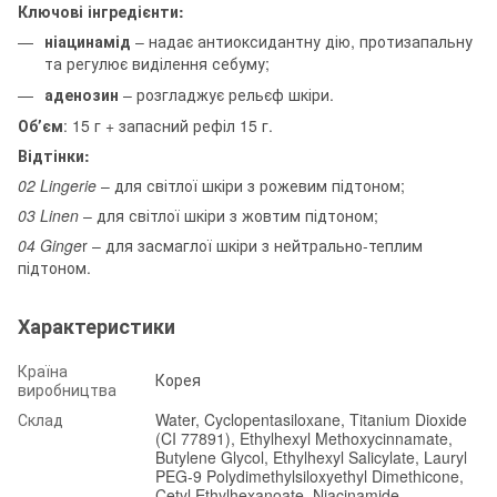
Ключові інгредієнти:
ніацинамід
– надає антиоксидантну дію, протизапальну
та регулює виділення себуму;
аденозин
– розгладжує рельєф шкіри.
Обʼєм
: 15 г + запасний рефіл 15 г.
Відтінки:
02 Lingerie
– для світлої шкіри з рожевим підтоном;
03 Linen
– для світлої шкіри з жовтим підтоном;
04 Ginge
r – для засмаглої шкіри з нейтрально-теплим
підтоном.
Характеристики
Країна
Корея
виробництва
Склад
Water, Cyclopentasiloxane, Titanium Dioxide
(CI 77891), Ethylhexyl Methoxycinnamate,
Butylene Glycol, Ethylhexyl Salicylate, Lauryl
PEG-9 Polydimethylsiloxyethyl Dimethicone,
Cetyl Ethylhexanoate, Niacinamide,