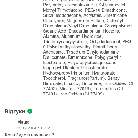
Polymethylsilsesquioxane, 1,2-Hexanediol,
Methyl Trimethicone, PEG-10 Dimethicone,
Silica, Isododecane, Acrylates/Dimethicone
Copolymer, Magnesium Sulfate, Cetearyl
Dimethicone/Vinyl Dimethicone Crosspolymer,
Stearic Acid, Disteardimonium Hectorite,
Alumina, Aluminum Hydroxide,
Triethoxycaprylylsilane, Octyldodecanol, PEG-
9 Polydimethylsiloxyethyl Dimethicone,
Adenosine, Trisodium Ethylenediamine
Disuccinate, Dimethicone, Polyglyceryl-4
Isostearate, Polypropylsilsesquioxane,
Isopropyl Titanium Triisostearate,
Hydroxypropyltrimonium Hyaluronate,
Tocopherol, Fragrance(Parfum), Benzyl
Benzoate, Linalool, Limonene, Iron Oxides (CI
77492), Mica (CI 77019), Iron Oxides (CI
77491), Iron Oxides (CI 77499)
Відгуки
4
Маша
29.12.2024 в 15:52
Коли буде в наявності?