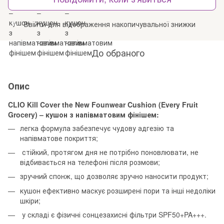
Ввійти
для відображення накопичувальної знижки
%
До обраного
Опис
CLIO Kill Cover the New Founwear Cushion (Every Fruit
Grocery) – кушон з напівматовим фінішем:
легка формула забезпечує чудову адгезію та
напівматове покриття;
стійкий, протягом дня не потрібно поновлювати, не
відбивається на телефоні після розмови;
зручний спонж, що дозволяє зручно наносити продукт;
кушон ефективно маскує розширені пори та інші недоліки
шкіри;
у складі є фізичні сонцезахисні фільтри SPF50+PA+++.