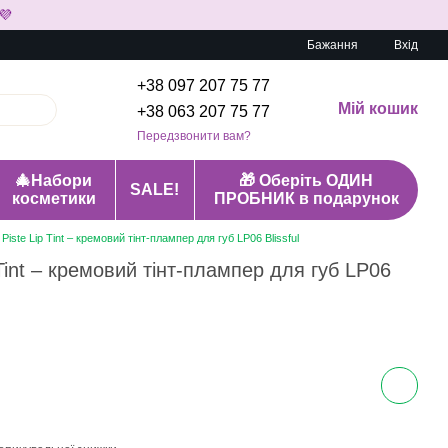
💜
Бажання
Вхід
+38 097 207 75 77
Мій кошик
+38 063 207 75 77
Передзвонити вам?
🎄Набори
🎁 Оберіть ОДИН
SALE!
косметики
ПРОБНИК в подарунок
iste Lip Tint – кремовий тінт-плампер для губ LP06 Blissful
Tint – кремовий тінт-плампер для губ LP06