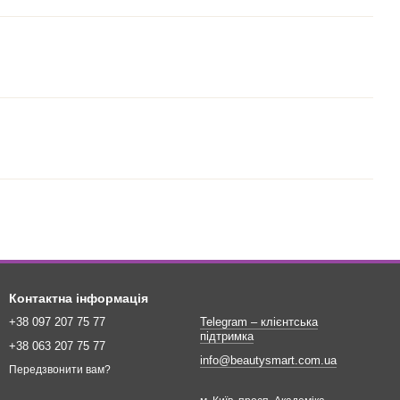
Контактна інформація
+38 097 207 75 77
Telegram – клієнтська
підтримка
+38 063 207 75 77
info@beautysmart.com.ua
Передзвонити вам?