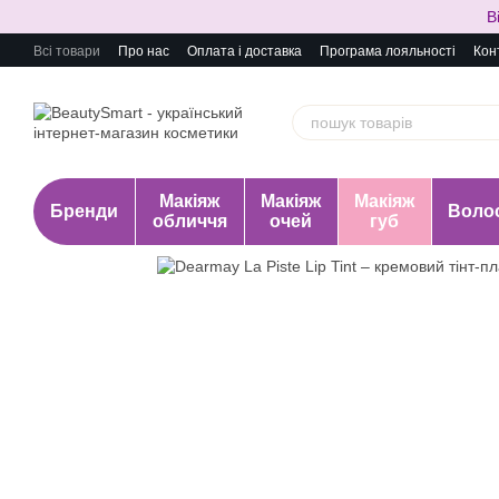
Перейти до основного контенту
В
Всі товари
Про нас
Оплата і доставка
Програма лояльності
Кон
Макіяж
Макіяж
Макіяж
Бренди
Воло
обличчя
очей
губ