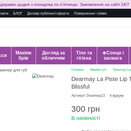
ідправки щодня з понеділка по п'ятницю. Замовлення на сайті 24/7 
такти
БЛОГ
Договір публічної оферти
Повернення і обмін
Макіяж
Догляд за
Тіло та
☀️Сонце і
сся
брів
обличчям
гігієна
засмага
Головна
Макіяж губ
Dearmay La P
Dearmay La Piste Lip 
Blissful
Артикул: Dearmay22
4 відгуки
300 грн
В наявності