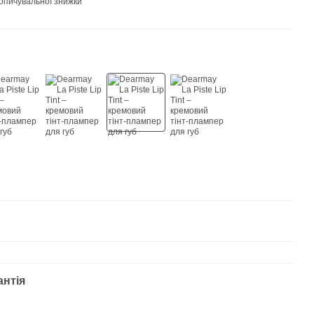
опичувальної знижки
антія