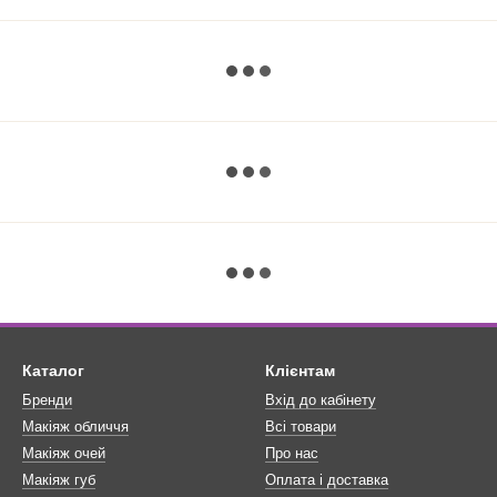
Каталог
Клієнтам
Бренди
Вхід до кабінету
Макіяж обличчя
Всі товари
Макіяж очей
Про нас
Макіяж губ
Оплата і доставка