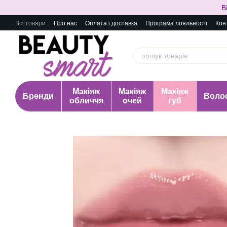
Перейти до основного контенту
В
Всі товари
Про нас
Оплата і доставка
Програма лояльності
Кон
Макіяж
Макіяж
Макіяж
Бренди
Воло
обличчя
очей
губ