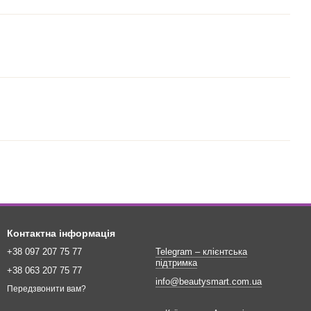
Контактна інформація
+38 097 207 75 77
Telegram – клієнтська
підтримка
+38 063 207 75 77
info@beautysmart.com.ua
Передзвонити вам?