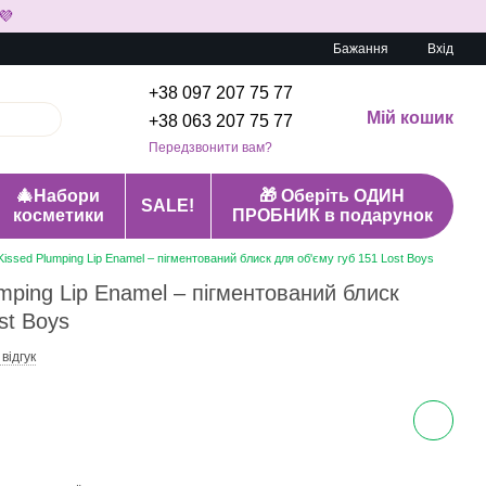
💜
Бажання
Вхід
+38 097 207 75 77
Мій кошик
+38 063 207 75 77
Передзвонити вам?
🎄Набори
🎁 Оберіть ОДИН
SALE!
косметики
ПРОБНИК в подарунок
Kissed Plumping Lip Enamel – пігментований блиск для об'єму губ 151 Lost Boys
mping Lip Enamel – пігментований блиск
st Boys
 відгук