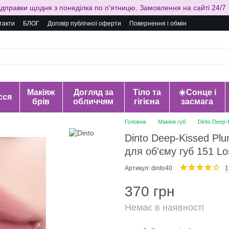
ідправки щодня з понеділка по п'ятницю. Замовлення на сайті 24/7 
такти
БЛОГ
Договір публічної оферти
Повернення і обмін
Макіяж
Догляд за
Тіло та
☀️Сонце і
сся
брів
обличчям
гігієна
засмага
Головна
Макіяж губ
Dinto Deep-
Dinto Deep-Kissed Plu
для об'єму губ 151 Lo
Артикул: dinto40
1
370 грн
Немає в наявності