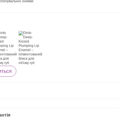
опичувальної знижки
иться
антія