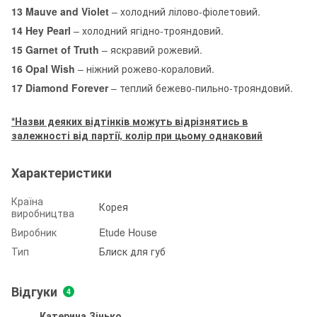
13 Mauve and Violet
– холодний лілово-фіолетовий.
14 Hey Pearl
– холодний ягідно-трояндовий.
15 Garnet of Truth
– яскравий рожевий.
16 Opal Wish
– ніжний рожево-кораловий.
17 Diamond Forever
– теплий бежево-пильно-трояндовий.
*Назви деяких відтінків можуть відрізнятись в
залежності від партії, колір при цьому однаковий
Характеристики
Країна
Корея
виробництва
Виробник
Etude House
Тип
Блиск для губ
Відгуки
4
Катерина Зінько