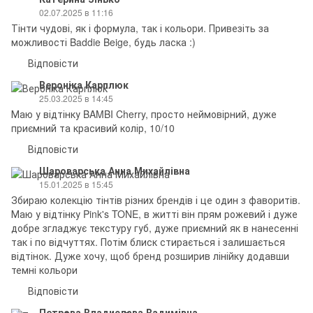
02.07.2025 в 11:16
Тінти чудові, як і формула, так і кольори. Привезіть за
можливості Baddie Beige, будь ласка :)
Відповісти
Вероніка Карплюк
25.03.2025 в 14:45
Маю у відтінку BAMBI Cherry, просто неймовірний, дуже
приємний та красивий колір, 10/10
Відповісти
Шароварська Анна Михайлівна
15.01.2025 в 15:45
Збираю колекцію тінтів різних брендів і це один з фаворитів.
Маю у відтінку Pink's TONE, в житті він прям рожевий і дуже
добре згладжує текстуру губ, дуже приємний як в нанесенні
так і по відчуттях. Потім блиск стирається і залишається
відтінок. Дуже хочу, щоб бренд розширив лінійку додавши
темні кольори
Відповісти
Петрова Владислава Вадимівна