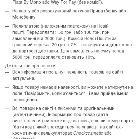
Plata By Mono або Way For Pay (без комісії).
На карту або розрахунковий рахунок Приватбанку або
Монобанку.
Післяплатою (наложеним платежем) на Новій
пошті. Передоплата: 50 грн. (або 100 грн. при
замовленні від 2000 грн.). Комісія Нової Пошти за
грошовий переказ 20 грн. + 2% - сплачується додатково
до вартості доставки. Для замовлень на суму понад
5000 грн. передоплата становить 10%.
Детальніше про оплату
Вся інформація про ціну і наявність товарів на сайті
актуальна.
Якщо товару немає в наявності, ви можете натиснути на
поле "Повідомити, коли з'явиться" - і вам прийде імейл-
сповіщення.
Всі товари на сайті є якісними та оригінальними
(автентичними). Інформацію про товар (дата
виготовлення) ви можете дізнатись, ввівши номер партії
(батч код), який знаходиться на упакоці, на сайтах -
косметичних калькуляторах
Checkcosmetic
або
Checkfresh