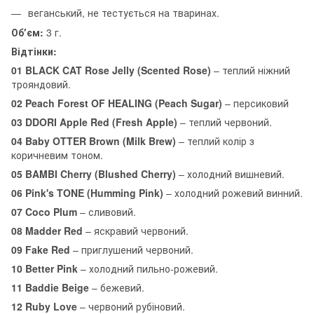
веганський, не тестується на тваринах.
Обʼєм:
3 г.
Відтінки:
01 BLACK CAT Rose Jelly (Scented Rose)
– теплий ніжний
трояндовий.
02 Peach Forest OF HEALING (Peach Sugar)
– персиковий
03 DDORI Apple Red (Fresh Apple)
– теплий червоний.
04 Baby OTTER Brown
(Milk Brew)
– теплий колір з
коричневим тоном.
05 BAMBI Cherry
(Blushed Cherry)
– холодний вишневий.
06 Pink's TONE
(Humming Pink)
– холодний рожевий винний.
07 Coco Plum
– сливовий.
08 Madder Red
– яскравий червоний.
09 Fake Red
– приглушений червоний.
10 Better Pink
– холодний пильно-рожевий.
11 Baddie Beige
– бежевий.
12 Ruby Love
– червоний рубіновий.