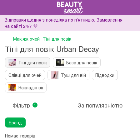
Відправки щодня з понеділка по п'ятницю. Замовлення
на сайті 24/7 💜
Макіяж очей
Тіні для повік
Тіні для повік Urban Decay
Тіні для повік
База для повік
Олівці для очей
Туш для вій
Підводки
Накладні вії
Фільтр
За популярністю
1
Бренд
Немає товарів