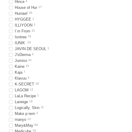
Hince
4
House of Hur
17
Hurraw!
35
HYGGEE
1
ILLIYOON
3
I`m From
31
Isntree
76
IUNIK
24
JAVIN DE SEOUL
1
J'sDerma
3
Jumiso
41
Kaine
15
Kaja
7
Klavuu
4
K-SECRET
18
LAGOM
12
LaLa Recipe
1
Laneige
16
Logically, Skin
11
Make p:rem
2
manyo
12
Mary&May
84
Medicube
79