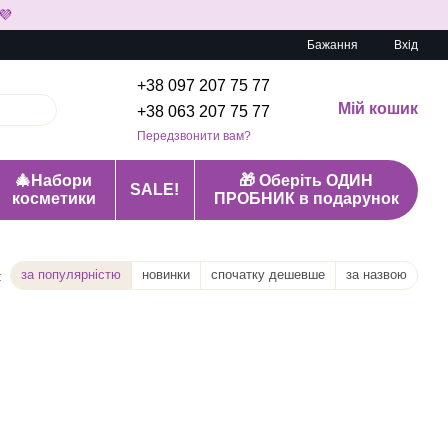
💜
Бажання
Вхід
+38 097 207 75 77
Мій кошик
+38 063 207 75 77
Передзвонити вам?
🎄Набори
🎁 Оберіть ОДИН
SALE!
косметики
ПРОБНИК в подарунок
за популярністю
новинки
спочатку дешевше
за назвою
: