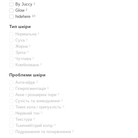
By Juccy
1
Glow
2
hidehere
10
Тип шкіри
Нормальна
0
Суха
0
Жирна
0
Зріла
0
Чутлива
0
Комбінована
0
Проблеми шкіри
Анти-ейдж
0
Гіперпігментація
0
Акне і розширені пори
0
Сухість та зневоднення
0
Темні кола і припухлість
0
Нерівний тон
0
Текстура
0
Тьмяний/сірий колір
0
Подразнення та почервоніння
0