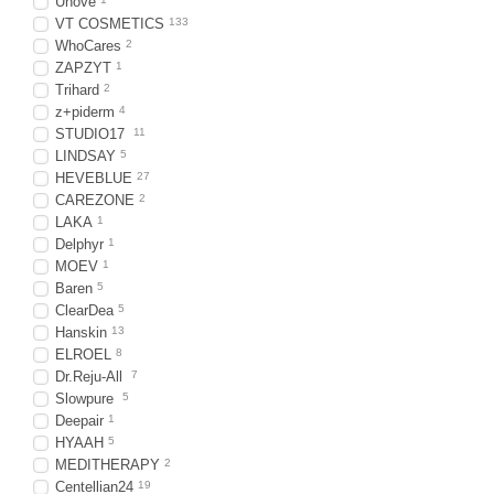
Unove
VT COSMETICS
133
WhoCares
2
ZAPZYT
1
Trihard
2
z+piderm
4
STUDIO17
11
LINDSAY
5
HEVEBLUE
27
CAREZONE
2
LAKA
1
Delphyr
1
MOEV
1
Baren
5
ClearDea
5
Hanskin
13
ELROEL
8
Dr.Reju-All
7
Slowpure
5
Deepair
1
HYAAH
5
MEDITHERAPY
2
Centellian24
19