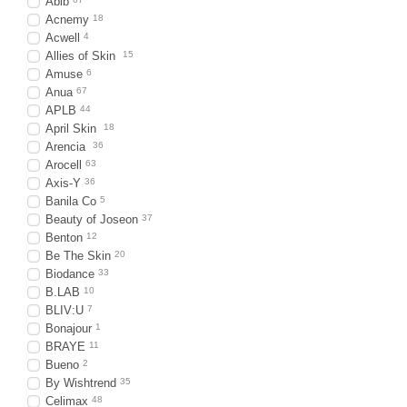
Abib
Acnemy
18
Acwell
4
Allies of Skin
15
Amuse
6
Anua
67
APLB
44
April Skin
18
Arencia
36
Arocell
63
Axis-Y
36
Banila Co
5
Beauty of Joseon
37
Benton
12
Be The Skin
20
Biodance
33
B.LAB
10
BLIV:U
7
Bonajour
1
BRAYE
11
Bueno
2
By Wishtrend
35
Celimax
48