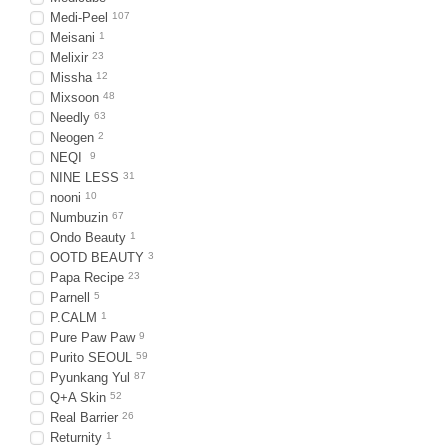
Medi-Peel
107
Meisani
1
Melixir
23
Missha
12
Mixsoon
48
Needly
63
Neogen
2
NEQI
9
NINE LESS
31
nooni
10
Numbuzin
67
Ondo Beauty
1
OOTD BEAUTY
3
Papa Recipe
23
Parnell
5
P.CALM
1
Pure Paw Paw
9
Purito SEOUL
59
Pyunkang Yul
87
Q+A Skin
52
Real Barrier
26
Returnity
1