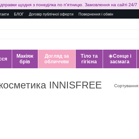
ідправки щодня з понеділка по п'ятницю. Замовлення на сайті 24/7 
такти
БЛОГ
Договір публічної оферти
Повернення і обмін
Макіяж
Догляд за
Тіло та
☀️Сонце і
сся
брів
обличчям
гігієна
засмага
 косметика INNISFREE
Сортування