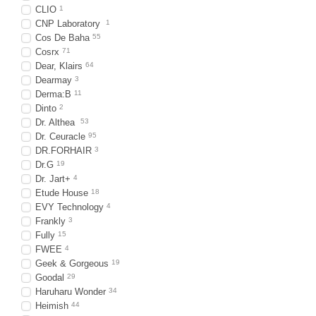
CLIO
1
CNP Laboratory
1
Cos De Baha
55
Cosrx
71
Dear, Klairs
64
Dearmay
3
Derma:B
11
Dinto
2
Dr. Althea
53
Dr. Ceuracle
95
DR.FORHAIR
3
Dr.G
19
Dr. Jart+
4
Etude House
18
EVY Technology
4
Frankly
3
Fully
15
FWEE
4
Geek & Gorgeous
19
Goodal
29
Haruharu Wonder
34
Heimish
44