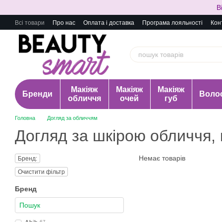
Перейти до основного контенту
В
Всі товари
Про нас
Оплата і доставка
Програма лояльності
Кон
Макіяж
Макіяж
Макіяж
Бренди
Воло
обличчя
очей
губ
Головна
Догляд за обличчям
Догляд за шкірою обличчя,
Немає товарів
Бренд:
Очистити фільтр
Бренд
67