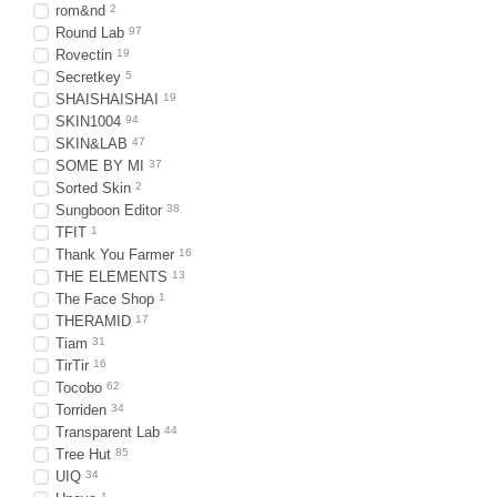
rom&nd
2
Round Lab
97
Rovectin
19
Secretkey
5
SHAISHAISHAI
19
SKIN1004
94
SKIN&LAB
47
SOME BY MI
37
Sorted Skin
2
Sungboon Editor
38
TFIT
1
Thank You Farmer
16
THE ELEMENTS
13
The Face Shop
1
THERAMID
17
Tiam
31
TirTir
16
Tocobo
62
Torriden
34
Transparent Lab
44
Tree Hut
85
UIQ
34
1