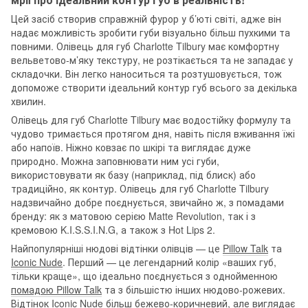
Цей засіб створив справжній фурор у б’юті світі, адже він
надає можливість зробити губи візуально більш пухкими та
повними. Олівець для губ Charlotte Tilbury має комфортну
вельветово-м’яку текстуру, не розтікається та не западає у
складочки. Він легко наноситься та розтушовується, тож
допоможе створити ідеальний контур губ всього за декілька
хвилин.
Олівець для губ Charlotte Tilbury має водостійку формулу та
чудово тримається протягом дня, навіть після вживання їжі
або напоїв. Ніжно ковзає по шкірі та виглядає дуже
природно. Можна заповнювати ним усі губи,
використовувати як базу (наприклад, під блиск) або
традиційно, як контур. Олівець для губ Charlotte Tilbury
надзвичайно добре поєднується, звичайно ж, з помадами
бренду: як з матовою серією Matte Revolution, так і з
кремовою K.I.S.S.I.N.G, а також з Hot Lips 2.
Найпопулярніші нюдові відтінки олівців — це
Pillow Talk
та
Iconic Nude
. Перший — це легендарний колір «ваших губ,
тільки краще», що ідеально поєднується з однойменною
помадою Pillow Talk
та з більшістю інших нюдово-рожевих.
Відтінок
Iconic Nude
більш бежево-коричневий, але виглядає