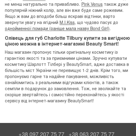
не менш натурально та привабливо.
Pink Venus
також дуже
популярній ніжний колір, але він вже буде саме рожевим.
Якщо ж вам до вподоби більш яскраві відтінки, варто
звернути увагу на ягідний
M.I.Kiss
, що чудово пасує до
однойменної помади (раніше мала назву Bond Girl)
.
Олівець для губ Charlotte Tilbury купити за вигідною
ціною можна в інтернет-магазині Beauty Smart!
Наш магазин пропонує тільки оригінальну косметику із
гарантією якості та за приємними цінами. Зручно купувати
косметику Шарлотт Тілбері у BeautySmart, адже доставка в
більшість міст України не перевищує 1-2 днів. Крім того, ми
пропонуємо гарне та надійне пакування, можливість
ознайомитись з реальними відгуками клієнтів, а також
семпли в подарунок до замовлення. Тож, не зволікайте та
скоріше звертайтесь і самостійно переконайтесь у якості
сервісу від інтернет-магазину BeautySmart!
+38 097 207 75 77
+38 063 207 75 77