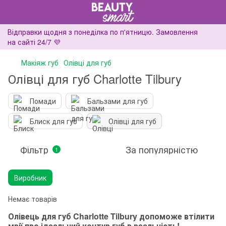
Відправки щодня з понеділка по п'ятницю. Замовлення
на сайті 24/7 💜
Макіяж губ
Олівці для губ
Олівці для губ Charlotte Tilbury
Помади
Бальзами для губ
Блиск для губ
Олівці для губ
Фільтр
За популярністю
1
Виробник
Немає товарів
Олівець для губ Charlotte Tilbury допоможе втілити
мрії про ідеальний контур губ в реальність!