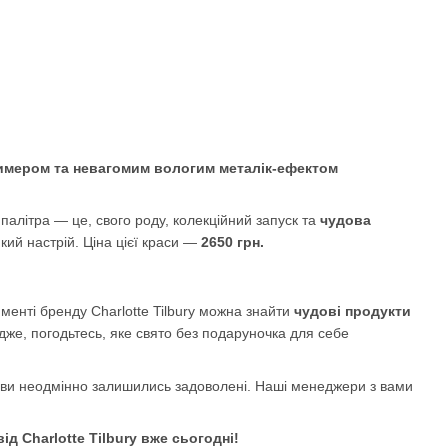
 шимером та невагомим вологим металік-ефектом
палітра — це, свого роду, колекційний запуск та
чудова
який настрій. Ціна цієї краси —
2650 грн.
менті бренду Charlotte Tilbury можна знайти
чудові продукти
Адже, погодьтесь, яке свято без подаруночка для себе
 ви неодмінно залишились задоволені. Наші менеджери з вами
д Charlotte Tilbury вже сьогодні!