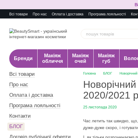
Перейти до основного контенту
В
Всі товари
Про нас
Оплата і доставка
Програма лояльності
Кон
Макіяж
Макіяж
Макіяж
Бренди
Воло
обличчя
очей
губ
Всі товари
Головна
БЛОГ
Новорічний 
Новорічний 
Про нас
2020/2021 
Оплата і доставка
Програма лояльності
25 листопада 2020
Контакти
Час летить так швидко, що,
БЛОГ
дуже-дуже скоро, і готуват
Договір публічної оферти
І, як тільки розпочинаємо 