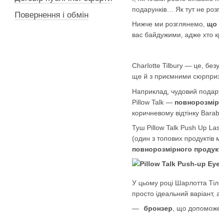
подарунків… Як тут не ро
Повернення і обмін
Нижче ми розглянемо,
що 
вас байдужими, адже хто к
Charlotte Tilbury — це, б
ще й з приємними сюрпри
Наприклад, чудовий пода
Pillow Talk —
повнорозмірн
коричневому відтінку Barabe
Туш Pillow Talk Push Up L
(один з топових продукті
повнорозмірного продукт
У цьому році Шарлотта Тіл
просто ідеальний варіант, 
бронзер
, що допоможе