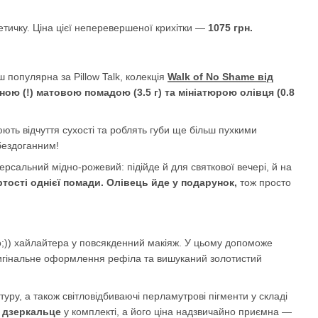
етичку. Ціна цієї неперевершеної крихітки —
1075 грн.
популярна за Pillow Talk, колекція
Walk of No Shame від
ою (!) матовою помадою (3.5 г) та мініатюрою олівця (0.8
ють відчуття сухості та роблять губи ще більш пухкими
 бездоганним!
рсальний мідно-рожевий: підійде й для святкової вечері, й на
ртості однієї помади. Олівець йде у подарунок,
тож просто
то;)) хайлайтера у повсякденний макіяж. У цьому допоможе
ригінальне оформлення рефіла та вишуканий золотистий
уру, а також світловідбиваючі перламутрові пігменти у складі
а дзеркальце
у комплекті, а його ціна надзвичайно приємна —