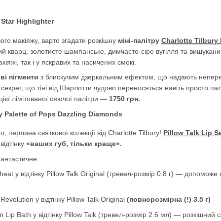
го макіяжу, варто згадати розкішну
міні-палітру
Charlotte Tilbury
й кварц, золотисте шампанське, димчасто-сіре вугілля та вишукан
іяжі, так і у яскравих та насичених смокі.
ві пігменти
з блискучим дзеркальним ефектом, що надають непере
секрет, що тіні від Шарлотти чудово переносяться навіть просто па
 цієї лімітованої сяючої палітри —
1750 грн.
, перлина святкової колекції від Charlotte Tilbury!
Pillow Talk Lip Se
відтінку
«ваших губ, тільки краще».
антастичне:
heat у відтінку Pillow Talk Original (тревел-розмір 0.8 г) — допомож
Revolution у відтінку Pillow Talk Original
(повнорозмірна (!) 3.5 г)
— 
n Lip Bath у відтінку Pillow Talk (тревел-розмір 2.6 мл) — розкішний