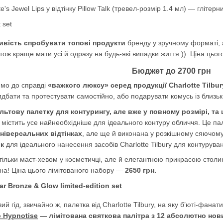
e's Jewel Lips у відтінку Pillow Talk (тревел-розмір 1.4 мл) — гліте
ивість спробувати топові продукти
бренду у зручному форматі, 
, тож краще мати усі й одразу на будь-які випадки життя:)). Ціна ц
Бюджет до 2700 грн
имо до справді
«важкого люксу» серед продукції Charlotte Tilbur
идбати та протестувати самостійно, або подарувати комусь із близьк
льтову палетку для контурингу, але вже у повному розмірі, та
містить усе найнеобхідніше для ідеального контуру обличчя. Це па
ніверсальних відтінках
, але ще й виконана у розкішному сяючому
ик
для ідеального нанесення засобів Charlotte Tilbury для контурува
ільки маст-хевом у косметичці, але й елегантною прикрасою столика 
! Ціна цього лімітованого набору —
2650 грн.
 гід, звичайно ж, палетка від Charlotte Tilbury, на яку б’юті-фанати
o Hypnotise
— лімітована святкова палітра з 12 абсолютно нов