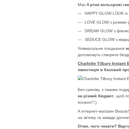
Має
4 різні кольорові га
HAPPY GLOW LOOK із з
LOVE GLOW з рожево-р
DREAM GLOW з фіалков
SEDUCE GLOW з кварце
Універсальне поєднання
м
допоможуть створити бездо
Charlotte Tilbury Instant
інвестиція в базовий пр
Без сумніву, з такими под
на різний бюджет
, щоб п
коханої?;)
А інтернет-магазин Beaut
на зв’язку та завжди допом
Отже, чого чекати? Варт