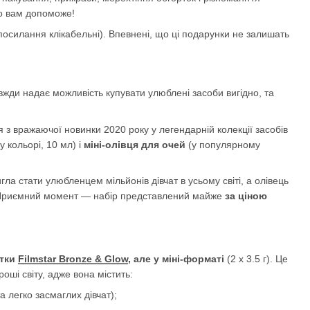
но вам допоможе!
 посилання клікабельні). Впевнені, що ці подарунки не залишать
вжди надає можливість купувати улюблені засоби вигідно, та
я з вражаючої новинки 2020 року у легендарній колекції засобів
 кольорі, 10 мл) і
міні-олівця для очей
(у популярному
гла стати улюбленцем мільйонів дівчат в усьому світі, а олівець
Приємний момент — набір представлений майже
за ціною
етки
Filmstar Bronze & Glow
, але у міні-форматі
(2 x 3.5 г). Це
оші світу, адже вона містить:
 легко засмаглих дівчат);