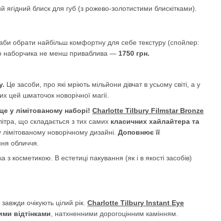
рний ягідний блиск для губ (з рожево-золотистими блискітками).
аби обрати найбільш комфортну для себе текстуру (спойлер:
ього наборчика не менш приваблива —
1750 грн.
y.
Це засоби, про які мріють мільйони дівчат в усьому світі, а у
их цей шматочок новорічної магії.
 ще у лімітованому наборі!
Charlotte Tilbury Filmstar Bronze
літра, що складається з тих самих
класичних хайлайтера та
 лімітованому новорічному дизайні.
Доповнює її
ння обличчя.
з косметикою. В естетиці пакування (як і в якості засобів)
 завжди очікують цілий рік.
Charlotte Tilbury Instant Eye
ими відтінками
, натхненними дорогоцінним камінням.