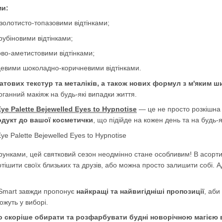
ми:
олотисто-топазовими відтінками;
убіновими відтінками;
о-аметистовими відтінками;
вими шоколадно-коричневими відтінками.
атових текстур та металіків, а також нових формул з м'яким
ганний макіяж на будь-які випадки життя.
 Eye Palette Bejewelled Eyes to Hypnotise
— це не просто розкішна 
одукт до вашої косметички
, що підійде на кожен день та на будь-
арунками, цей святковий сезон неодмінно стане особливим! В асорти
отішити своїх близьких та друзів, або можна просто залишити собі. 
ySmart завжди пропонує
найкращі та найвигідніші пропозиції
, аби
ожуть у виборі.
о скоріше обирати та розфарбувати будні новорічною магією ві