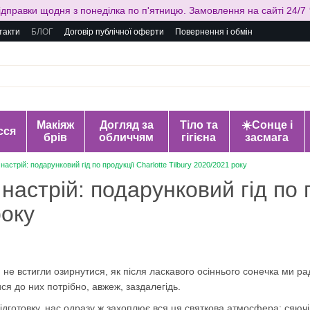
ідправки щодня з понеділка по п'ятницю. Замовлення на сайті 24/7 
такти
БЛОГ
Договір публічної оферти
Повернення і обмін
Макіяж
Догляд за
Тіло та
☀️Сонце і
сся
брів
обличчям
гігієна
засмага
настрій: подарунковий гід по продукції Charlotte Tilbury 2020/2021 року
настрій: подарунковий гід по пр
року
 не встигли озирнутися, як після ласкавого осіннього сонечка ми ра
ися до них потрібно, авжеж, заздалегідь.
підготовку, нас одразу ж захоплює вся ця святкова атмосфера: сяючі