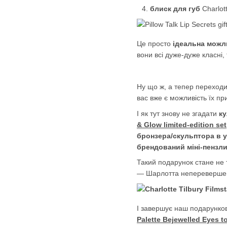
блиск для губ
Charlott
Це просто
ідеальна можл
вони всі дуже-дуже класні
Ну що ж, а тепер переход
вас вже є можливість їх пр
І як тут знову не згадати
ку
& Glow limited-edition set
бронзера/скульптора в у
брендований міні-пензл
Такий подарунок стане не т
— Шарлотта неперевершена
І завершує наш подарунковий
Palette Bejewelled Eyes t