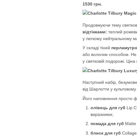
1530 грн.
Продовжуючи тему святково
відтінками:
теплий рожеви
у легкому нейтральному мак
У складі тіней
перламутро
або вологим способом. Не 
у святковій подорожі. Ціна
Наступний набір, безумовно
від Шарлотти у культовому 
Його наповнення просто ф
олівець для губ
Lip C
виразними;
помада для губ
Matte 
блиск для губ
Collage