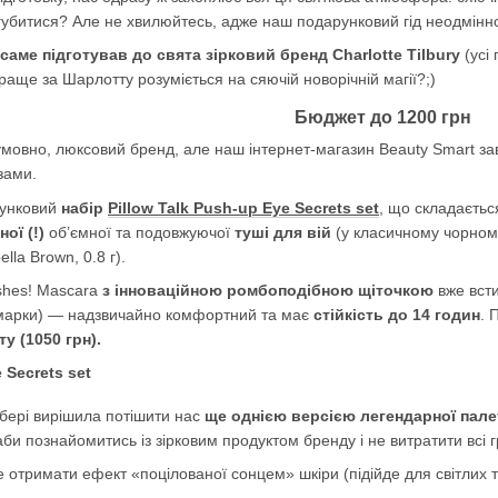
згубитися? Але не хвилюйтесь, адже наш подарунковий гід неодмін
саме підготував до свята зірковий бренд Charlotte Tilbury
(усі
раще за Шарлотту розуміється на сяючій новорічній магії?;)
Бюджет до 1200 грн
езумовно, люксовий бренд, але наш інтернет-магазин Beauty Smart за
зами.
рунковий
набір
Pillow Talk Push-up Eye Secrets set
, що складаєтьс
ої (!)
об’ємної та подовжуючої
туші для вій
(у класичному чорному
lla Brown, 0.8 г).
ashes! Mascara
з інноваційною ромбоподібною щіточкою
вже всти
в марки) — надзвичайно комфортний та має
стійкість до 14 годин
. 
у (1050 грн).
бері вирішила потішити нас
ще однією версією легендарної пал
аби познайомитись із зірковим продуктом бренду і не витратити всі гр
 отримати ефект «поцілованої сонцем» шкіри (підійде для світлих та