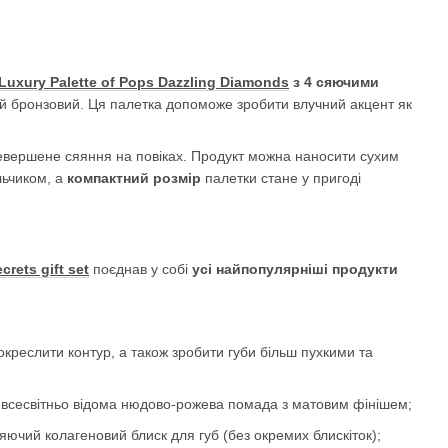
 Luxury Palette of Pops Dazzling Diamonds
з 4 сяючими
ий бронзовий. Ця палетка допоможе зробити влучний акцент як
вершене сяяння на повіках. Продукт можна наносити сухим
льчиком, а
компактний розмір
палетки стане у пригоді
crets gift set
поєднав у собі
усі найпопулярніші продукти
е окреслити контур, а також зробити губи більш пухкими та
всесвітньо відома нюдово-рожева помада з матовим фінішем;
 сяючий колагеновий блиск для губ (без окремих блискіток);