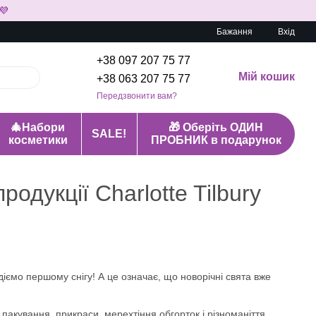
💜
Бажання
Вхід
+38 097 207 75 77
Мій кошик
+38 063 207 75 77
Передзвонити вам?
🎄Набори
🎁 Оберіть ОДИН
SALE!
косметики
ПРОБНИК в подарунок
одукції Charlotte Tilbury
діємо першому снігу! А це означає, що новорічні свята вже
 пакування, прикраси, мерехтіння обгорток і різноманіття