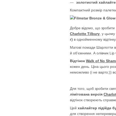
золотистий хайлайте
Компактний розмір палетки
Добре відомо, що зробити 
Charlotte Tilbury
, у цьом
г)
в однойменному відтінку
Матові помади Шарлотти ві
й об’ємними. А олівчик Li
Відтінок
Walk of No Sham
кожен день. Ціна цього р
неможливо (і не варто;)) в
Для того, щоб зробити свя
лімітована версія
Charlot
відтінок створюють справж
Цей
хайлайтер підійде бу
для створення непереверш