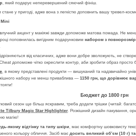
р
, який подарує неперевершений сяючий фініш.
 стане у пригоді, адже вона з легкістю доповнить вашу тревел-косм
влучний акцент у макіяжі завжди допоможе матова помада. Не менш 
у році поповнилась вигідним подарунковим
набором з повнорозмірн
.
дрізняються від класичних, адже вони добре зволожують, не створю
p Cheat допоможе чітко окреслити контур, аби зробити образ просто
e
, в якому представлені продукти — вишуканий та надзвичайно уніве
озкішного набору не менш приваблива —
1150 грн, що дорівнює ва
стояти!
Бюджет до 1800 грн
тковий сезон ще більш яскравим, треба додати трішки (читай: бага
te Tilbury Magic Star Highlighter
. Розкішний дизайн пакування, о
ню магію!
дь-якому відтінку та типу шкіри
, має комфортну шовковисту текст
еного кольору обличчя. Засіб має
досить великий об’єм (10 г) т