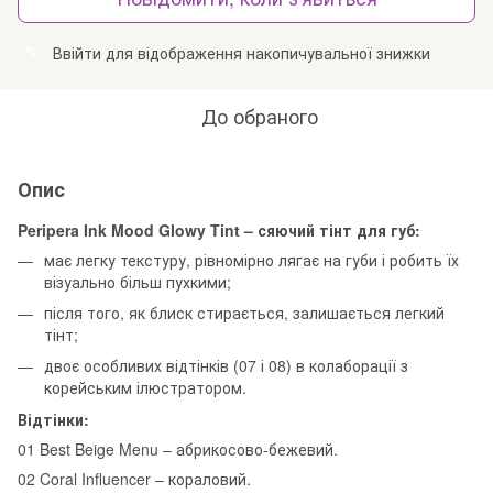
Ввійти
для відображення накопичувальної знижки
%
До обраного
Опис
Peripera Ink Mood Glowy Tint – сяючий тінт для губ:
має легку текстуру, рівномірно лягає на губи і робить їх
візуально більш пухкими;
після того, як блиск стирається, залишається легкий
тінт;
двоє особливих відтінків (07 і 08) в колаборації з
корейським ілюстратором.
Відтінки:
01 Best Beige Menu – абрикосово-бежевий.
02 Coral Influencer – кораловий.