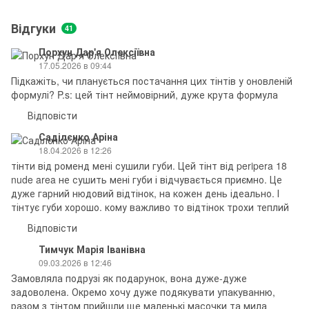
Відгуки
41
Порхун Дар'я Олексіївна
17.05.2026 в 09:44
Підкажіть, чи планується постачання цих тінтів у оновленій
формулі? P.s: цей тінт неймовірний, дуже крута формула
Відповісти
Саділєнко Аріна
18.04.2026 в 12:26
тінти від роменд мені сушили губи. Цей тінт від peripera 18
nude area не сушить мені губи і відчувається приємно. Це
дуже гарний нюдовий відтінок, на кожен день ідеально. І
тінтує губи хорошо. кому важливо то відтінок трохи теплий
Відповісти
Тимчук Марія Іванівна
09.03.2026 в 12:46
Замовляла подрузі як подарунок, вона дуже-дуже
задоволена. Окремо хочу дуже подякувати упакуванню,
разом з тінтом прийшли ще маленькі масочки та мила