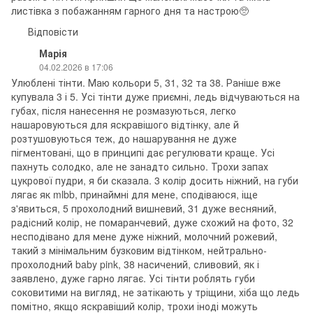
листівка з побажанням гарного дня та настрою🥺
Відповісти
Марія
04.02.2026 в 17:06
Улюблені тінти. Маю кольори 5, 31, 32 та 38. Раніше вже
купувала 3 і 5. Усі тінти дуже приємні, ледь відчуваються на
губах, після нанесення не розмазуються, легко
нашаровуються для яскравішого відтінку, але й
розтушовуються теж, до нашарування не дуже
пігментовані, що в принципі дає регулювати краще. Усі
пахнуть солодко, але не занадто сильно. Трохи запах
цукрової пудри, я би сказала. 3 колір досить ніжний, на губи
лягає як mlbb, принаймні для мене, сподіваюся, іще
з'явиться, 5 прохолодний вишневий, 31 дуже весняний,
радісний колір, не помаранчевий, дуже схожий на фото, 32
несподівано для мене дуже ніжний, молочний рожевий,
такий з мінімальним бузковим відтінком, нейтрально-
прохолодний baby pink, 38 насичений, сливовий, як і
заявлено, дуже гарно лягає. Усі тінти роблять губи
соковитими на вигляд, не затікають у тріщини, хіба що ледь
помітно, якщо яскравіший колір, трохи іноді можуть