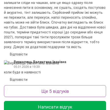
залишати сліди на чашках, але це якщо одразу після
нанесення пити в основному, не сушать, сходять поступово
й акуратно, тінт залишають. Серйозний прийом їжі можуть
не пережити, але перекуси, напої переносять спокійно,
навіть може не зійти блиск. Спочатку виглядають як блиск
на губах. Доставка була швидка, два дні на відділення нової
пошти, терміни придатності хороші (до середини або кінця
2027), попередні такі тінти прослужили трохи більше
заявленого терміну використання після відкриття, тобто
року. Дякую за додаткові подарунки та якість
Відповісти
Веркалець Валентина Іванівна
05.01.2026 в 19:39
коли буде в наявності
Відповісти
Ще 5 відгуків
Написати відгук