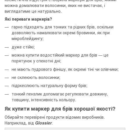
можна домалювати волосинки, яких не вистачає, і
виглядатиме це натурально.
Які переваги маркерів?
гарно підходять для тонких та рідких брів, оскільки
дозволяють намалювати окремі бровинки, як при
мікроблейдингу;
дуже стійкі;
можна купити водостійкий маркер для брів — це
порятунок у спекотні дні;
не мають пудрового фінішу, як окремі тіні чи олівчики;
не склеюють волосинки;
підркеcлюють натуральну форму брів;
тонкий пензлик допомагає регулювати довжину,
товщину, інтенсивність кольору.
Як купити маркер для брів хорошої якості?
Обирайте перевірені продукти відомих виробників.
Наприклад, від
Glossier
.