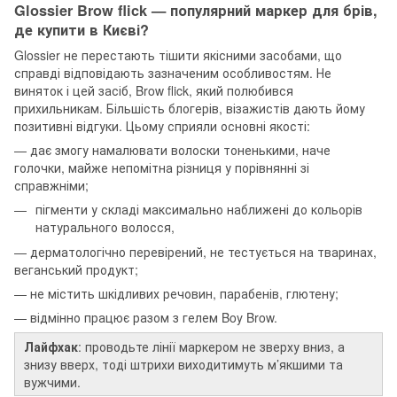
Glossier Brow flick — популярний маркер для брів,
де купити в Києві?
Glossier не перестають тішити якісними засобами, що
справді відповідають зазначеним особливостям. Не
виняток і цей засіб, Brow flick, який полюбився
прихильникам. Більшість блогерів, візажистів дають йому
позитивні відгуки. Цьому сприяли основні якості:
— дає змогу намалювати волоски тоненькими, наче
голочки, майже непомітна різниця у порівнянні зі
справжніми;
пігменти у складі максимально наближені до кольорів
натурального волосся,
— дерматологічно перевірений, не тестується на тваринах,
веганський продукт;
— не містить шкідливих речовин, парабенів, глютену;
— відмінно працює разом з гелем Boy Brow.
Лайфхак
: проводьте лінії маркером не зверху вниз, а
знизу вверх, тоді штрихи виходитимуть м’якшими та
вужчими.