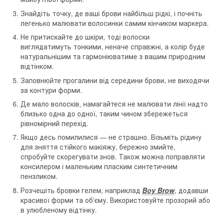
Знайдіть точку, де ваші брови найбільш рідкі, і почніть
легенько малювати волосинки самим кінчиком маркера.
Не притискайте до шкіри, тоді волоски
виглядатимуть тонкими, неначе справжні, а колір буде
натуральнішим та гармоніюватиме з вашим природним
відтінком.
Заповнюйте прогалини від середини брови, не виходячи
за контури форми.
Де мало волосків, намагайтеся не малювати лінії надто
близько одна до одної, таким чином збережеться
рівномірний перехід.
Якщо десь помилилися — не страшно. Візьміть рідину
для зняття стійкого макіяжу, бережно змийте,
спробуйте скорегувати знов. Також можна поправляти
консилером і маленьким пласким синтетичним
пензликом.
Розчешіть бровки гелем, наприклад
Boy Brow
, додавши
красивої форми та об'єму. Використовуйте прозорий або
в улюбленому відтінку.