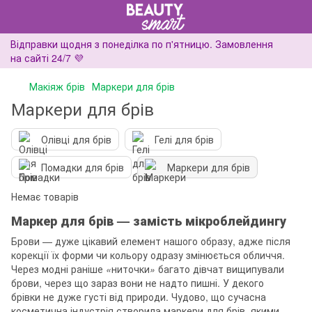
Відправки щодня з понеділка по п'ятницю. Замовлення
на сайті 24/7 💜
Макіяж брів
Маркери для брів
Маркери для брів
Олівці для брів
Гелі для брів
Помадки для брів
Маркери для брів
Немає товарів
Маркер для брів — замість мікроблейдингу
Брови — дуже цікавий елемент нашого образу, адже після
корекції їх форми чи кольору одразу змінюється обличчя.
Через модні раніше
«
ниточки
»
багато дівчат вищипували
брови, через що зараз вони не надто пишні. У декого
брівки не дуже густі від природи. Чудово, що сучасна
косметична індустрія створила маркери для брів, якими