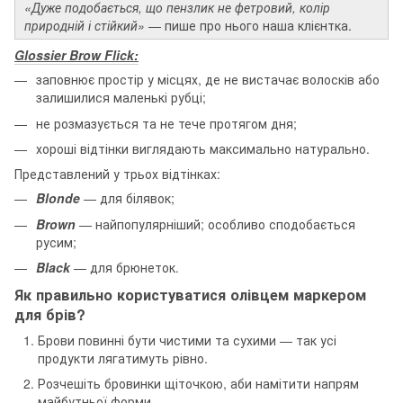
«Дуже подобається, що пензлик не фетровий, колір
природній і стійкий»
— пише про нього наша клієнтка.
Glossier Brow Flick:
заповнює простір у місцях, де не вистачає волосків або
залишилися маленькі рубці;
не розмазується та не тече протягом дня;
хороші відтінки виглядають максимально натурально.
Представлений у трьох відтінках:
Blonde
— для білявок;
Brown
— найпопулярніший; особливо сподобається
русим;
Black
— для брюнеток.
Як правильно користуватися олівцем маркером
для брів?
Брови повинні бути чистими та сухими — так усі
продукти лягатимуть рівно.
Розчешіть бровинки щіточкою, аби намітити напрям
майбутньої форми.