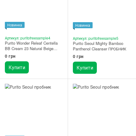
Новинка
Новинка
Артикул: puritofreesample4
Артикул: puritofreesample5
Purito Wonder Releaf Centella
Purito Seoul Mighty Bamboo
BB Cream 23 Natural Beige
Panthenol Cleanser ПРОБНИК
ПРОБНИК
0 грн
0 грн
Купити
Купити