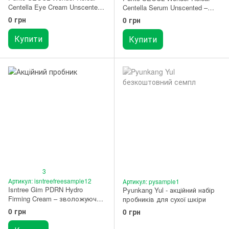
Centella Eye Cream Unscented
Centella Serum Unscented –
– крем під очі з центеллою
сироватка для чутливої шкіри
0 грн
0 грн
ПРОБНИК
без ефірних олій ПРОБНИК
Купити
Купити
3
Артикул: isntreefreesample12
Артикул: pysample1
Isntree Gim PDRN Hydro
Pyunkang Yul - акційний набір
Firming Cream – зволожуючий
пробників для сухої шкіри
крем для пружності шкіри з
0 грн
0 грн
рослинним PDRN ПРОБНИК