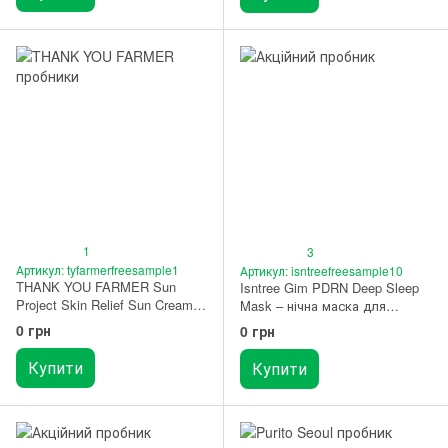
1
3
Артикул: tyfarmerfreesample1
Артикул: isntreefreesample10
THANK YOU FARMER Sun
Isntree Gim PDRN Deep Sleep
Project Skin Relief Sun Cream –
Mask – нічна маска для
пробник сонцезахисного
обличчя з PDRN 2 мл
0 грн
0 грн
крему з центеллою
ПРОБНИК
Купити
Купити