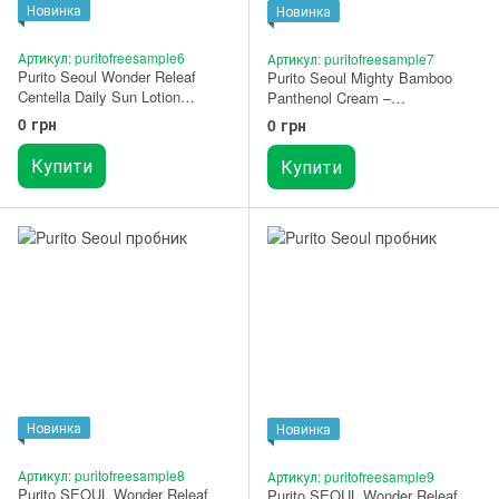
Новинка
Новинка
Артикул: puritofreesample6
Артикул: puritofreesample7
Purito Seoul Wonder Releaf
Purito Seoul Mighty Bamboo
Centella Daily Sun Lotion
Panthenol Cream –
ПРОБНИК
відновлюючий крем з
0 грн
0 грн
пантенолом ПРОБНИК
Купити
Купити
Новинка
Новинка
Артикул: puritofreesample8
Артикул: puritofreesample9
Purito SEOUL Wonder Releaf
Purito SEOUL Wonder Releaf