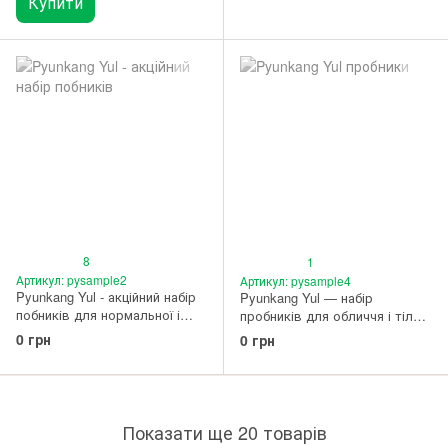
Купити
8
1
Артикул: pysample2
Артикул: pysample4
Pyunkang Yul - акційний набір
Pyunkang Yul — набір
побників для нормальної і
пробників для обличчя і тіла
комбі шкіри
(1 пробник на вибір для
0 грн
0 грн
замовлень від 300 грн)
Показати ще 20 товарів