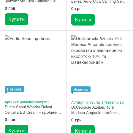
центеллою Cica Calming Gel
центеллою Cica Calming Serum
Cream 1 мл
1.5 мл
0 грн
0 грн
Купити
Купити
Новинка
Новинка
Артикул: puritofreesample1
Артикул: drceuraclefreesample3
Purito Seoul Wonder Releaf
Dr.Ceuracle Azelaic 10 &
Centella BB Cream – пробник
Madeca Ampoule пробник
бб крему 13 Neutral Ivory
cироватки з азелаїновою
0 грн
0 грн
кислотою 10% та
мадекасосидом
Купити
Купити