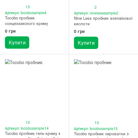
13
2
Артикул: tocobosample4
Артикул: ninelesssample2
Tocobo пробник
Nine Less пробник азелаїнової
сонцезахисного крему
кислоти
0 грн
0 грн
Купити
Купити
13
13
Артикул: tocobosample14
Артикул: tocobosample15
Tocobo пробник гель-крему з
Tocobo пробник сироватки з