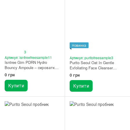
Новинка
3
Артикул: isntreefreesample11
Артикул: puritofreesample3
Isntree Gim PDRN Hydro
Purito Seoul Oat In Gentle
Bouncy Ampoule – сироватка
Exfoliating Face Cleanser
для пружності шкіри з PDRN і
ПРОБНИК
0 грн
0 грн
веганським колагеном 2 мл
ПРОБНИК
Купити
Купити