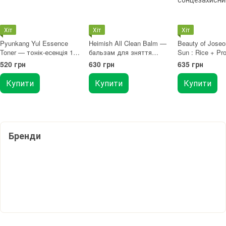
Хіт
Хіт
Хіт
Pyunkang Yul Essence
Heimish All Clean Balm —
Beauty of Joseo
Toner — тонік-есенція 100
бальзам для зняття
Sun : Rice + Pro
мл
макіяжу 120 мл
(SPF50+ PA+++
520 грн
630 грн
635 грн
сонцезахисний 
мл
Купити
Купити
Купити
Бренди