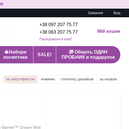
💜
Бажання
Вхід
+38 097 207 75 77
Мій кошик
+38 063 207 75 77
Передзвонити вам?
🎄Набори
🎁 Оберіть ОДИН
SALE!
косметики
ПРОБНИК в подарунок
за популярністю
новинки
спочатку дешевше
за назвою
: