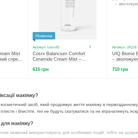
Новинка
3
Артикул: cosrx82
Артикул: UIQ18
Cosrx Balancium Comfort
UIQ Biome B
ream Mist
Ceramide Cream Mist –
– зволожую
вий спрей
зволожуючий спрей з
100 мл
615 грн
710 грн
керамідами
ксації макіяжу?
 косметичний засіб, який продовжує життя макіяжу в первозданном
листи і блистіти, тіні не будуть скатуватися та не втрачатимуть яскр
 для макіяжу?
иччя зазвичай використовують для особливих подій, тобто не щодн