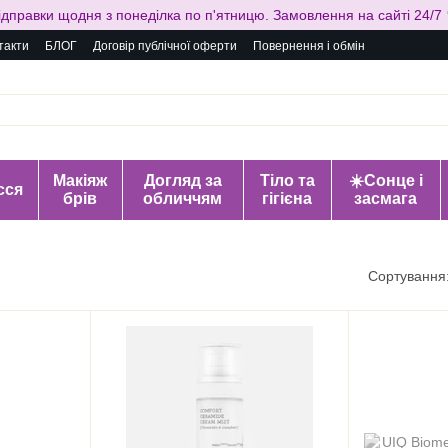
ідправки щодня з понеділка по п'ятницю. Замовлення на сайті 24/7 
такти
БЛОГ
Договір публічної оферти
Повернення і обмін
Макіяж
Догляд за
Тіло та
☀️Сонце і
сся
брів
обличчям
гігієна
засмага
Сортування