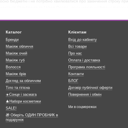
ідносно бюджетні і не потрібно хвилюватися про закінчення строку п
жаються Skindinavia та
Urban Decay
- вони мають найкращі відгуки ві
реєм для макіяжу?
аплющіть очі. Розпиляйте у формі букви Х і тоді букви Т на відстан
Каталог
Клієнтам
Бренди
Вхід до кабінету
Макіяж обличчя
Всі товари
Макіяж очей
Про нас
Макіяж губ
Оплата і доставка
Волосся
Програма лояльності
Макіяж брів
Контакти
Догляд за обличчям
БЛОГ
Тіло та гігієна
Договір публічної оферти
☀️Сонце і засмага
Повернення і обмін
🎄Набори косметики
Ми в соцмережах
SALE!
🎁 Оберіть ОДИН ПРОБНИК в
подарунок