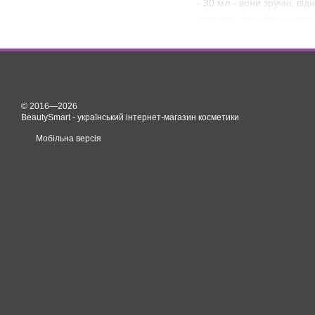
- 30 мл - вони зручні, в
спреями для обличчя вва
Як користуватися сп
Перед нанесенням спрею з
© 2016—2026
BeautySmart - український інтернет-магазин косметики
Мобільна версія