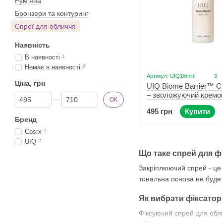
Рум'яна
Бронзери та контуринг
Спреї для обличчя
Наявність
В наявності
1
Немає в наявності
2
Артикул: UIQ18mini
3
Ціна, грн
UIQ Biome Barrier™ C
– зволожуючий кремо
Від Ціна, грн
До Ціна, грн
ОК
50 мл
495 грн
Купити
Бренд
Cosrx
1
UIQ
2
Що таке спрей для фі
Закріплюючий спрей - це
тональна основа не буде п
Як вибрати фіксатор
Фіксуючий спрей для обл