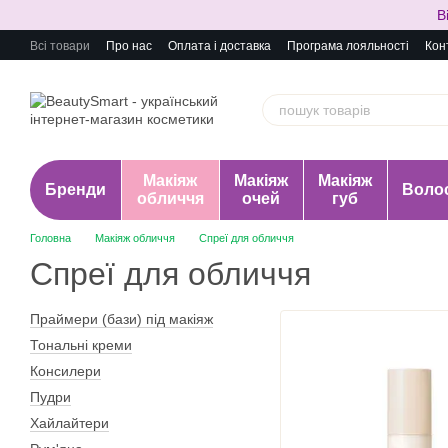
Перейти до основного контенту
В
Всі товари
Про нас
Оплата і доставка
Програма лояльності
Кон
Макіяж
Макіяж
Макіяж
Бренди
Воло
обличчя
очей
губ
Головна
Макіяж обличчя
Спреї для обличчя
Спреї для обличчя
Праймери (бази) під макіяж
Тональні креми
Консилери
Пудри
Хайлайтери