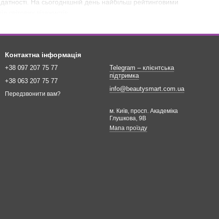
ридатності. На сьогоднішній день найбільш рейтинговими
д світових візажистів.
і 20-25 см.
Контактна інформація
+38 097 207 75 77
Telegram – клієнтська
підтримка
+38 063 207 75 77
info@beautysmart.com.ua
Передзвонити вам?
м. Київ, просп. Академіка
Глушкова, 9В
Мапа проїзду