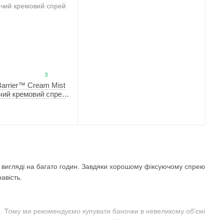
3
arrier™ Cream Mist
чий кремовий спрей
у вигляді на багато годин. Завдяки хорошому фіксуючому спрею
авість.
я. Тому ми рекомендуємо купувати баночки в невеликому об’ємі