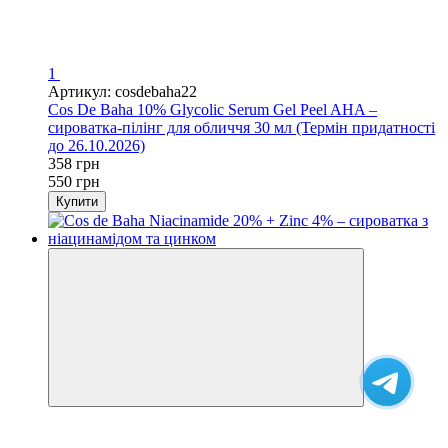
1
Артикул: cosdebaha22
Cos De Baha 10% Glycolic Serum Gel Peel AHA –
сироватка-пілінг для обличчя 30 мл (Термін придатності
до 26.10.2026)
358 грн
550 грн
Купити