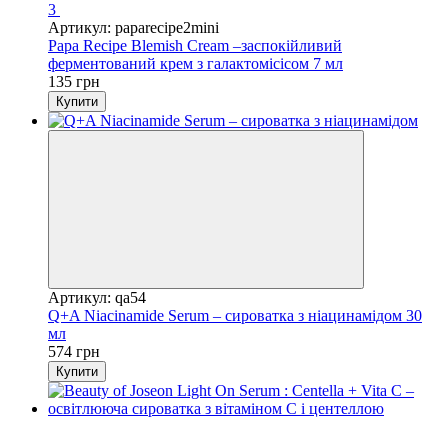
3
Артикул: paparecipe2mini
Papa Recipe Blemish Cream –заспокійливий
ферментований крем з галактомісісом 7 мл
135 грн
Купити
Артикул: qa54
Q+A Niacinamide Serum – сироватка з ніацинамідом 30
мл
574 грн
Купити
Новинка
Відео