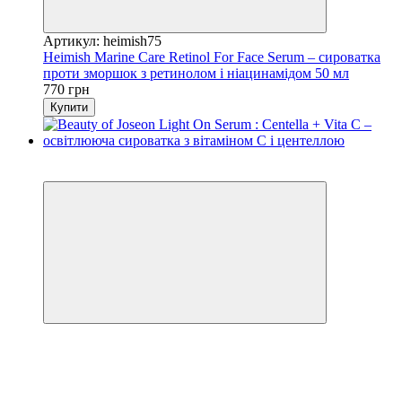
Артикул: heimish75
Heimish Marine Care Retinol For Face Serum – сироватка
проти зморшок з ретинолом і ніацинамідом 50 мл
770 грн
Купити
Новинка
−15%