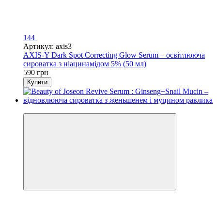
144
Артикул: axis3
AXIS-Y Dark Spot Correcting Glow Serum – освітлююча
сироватка з ніацинамідом 5% (50 мл)
590 грн
Купити
Новинка