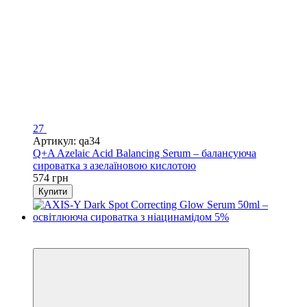
27
Артикул: qa34
Q+A Azelaic Acid Balancing Serum – балансуюча
сироватка з азелаїновою кислотою
574 грн
Купити
Хіт
Відео