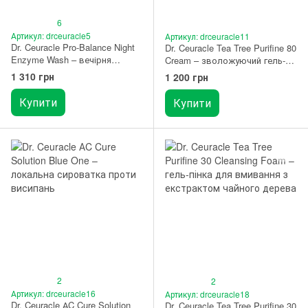
6
Артикул: drceuracle5
Артикул: drceuracle11
Dr. Ceuracle Pro-Balance Night
Dr. Ceuracle Tea Tree Purifine 80
Enzyme Wash – вечірня
Cream – зволожуючий гель-
ензимна пудра з пробіотиками
крем з чайним деревом 50 г
1 310 грн
1 200 грн
50
Купити
Купити
2
2
Артикул: drceuracle16
Артикул: drceuracle18
Dr. Ceuracle АC Cure Solution
Dr. Ceuracle Tea Tree Purifine 30