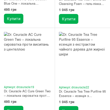
Blue One – локальна
Cleansing Foam – гель-пінка
сироватка проти висипань 50
для вмивання з екстрактом
495 грн
1 045 грн
мл
чайного дерева 150 мл
Купити
Купити
Артикул: drceuracle19
Артикул: drceuracle22
Dr. Ceuracle AC Cure Green Two
Dr. Ceuracle Tea Tree Purifine 95
– локальна сироватка проти
Essence – есенція з
висипань з центеллою 50 мл
екстрактом чайного дерева
495 грн
1 045 грн
для жирної шкіри 50 мл