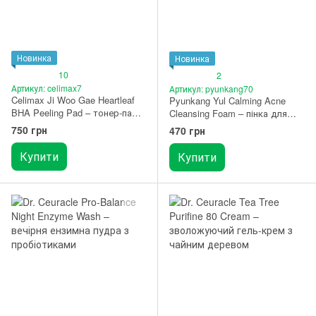
Новинка
Новинка
10
2
Артикул: celimax7
Артикул: pyunkang70
Celimax Ji Woo Gae Heartleaf
Pyunkang Yul Calming Acne
BHA Peeling Pad – тонер-пади
Cleansing Foam – пінка для
з саліциловою кислотою та
вмивання проти акне
750 грн
470 грн
хауттюйнією серцевидною 60
шт.
Купити
Купити