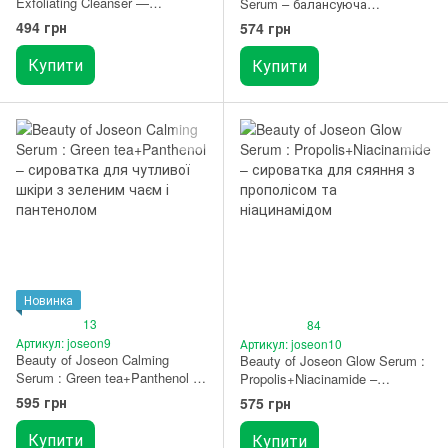
Exfoliating Cleanser —
Serum – балансуюча
відлущуючий гель для
сироватка з азелаїновою
494 грн
574 грн
вмивання з ніацинамідом
кислотою
Купити
Купити
Новинка
13
84
Артикул: joseon9
Артикул: joseon10
Beauty of Joseon Calming
Beauty of Joseon Glow Serum :
Serum : Green tea+Panthenol –
Propolis+Niacinamide –
сироватка для чутливої шкіри
сироватка для сяяння з
595 грн
575 грн
з зеленим чаєм і пантенолом
прополісом та ніацинамідом
30 мл
30 мл
Купити
Купити