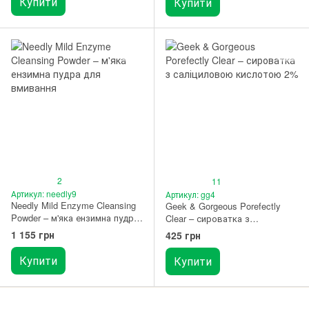
Купити
Купити
2
11
Артикул: needly9
Артикул: gg4
Needly Mild Enzyme Cleansing
Geek & Gorgeous Porefectly
Powder – м'яка ензимна пудра
Clear – сироватка з
для вмивання 40 г
саліциловою кислотою 2%
1 155 грн
425 грн
(30 мл)
Купити
Купити