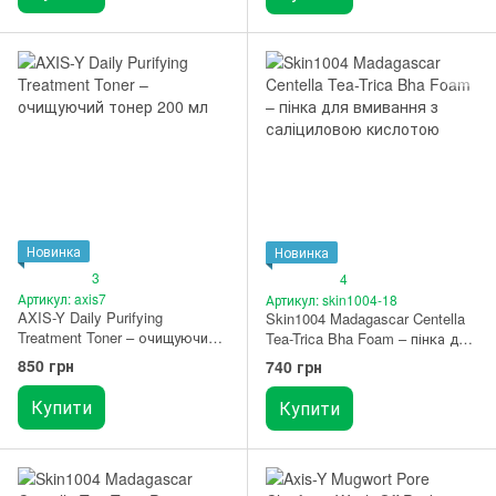
Новинка
Новинка
3
4
Артикул: axis7
Артикул: skin1004-18
AXIS-Y Daily Purifying
Skin1004 Madagascar Centella
Treatment Toner – очищуючий
Tea-Trica Bha Foam – пінка для
тонер 200 мл
вмивання з саліциловою
850 грн
740 грн
кислотою 125 мл
Купити
Купити