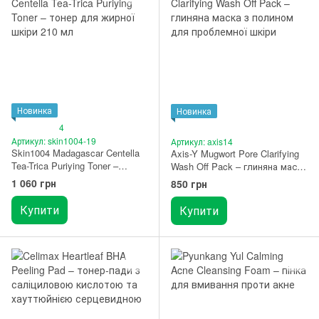
Новинка
Новинка
4
Артикул: skin1004-19
Артикул: axis14
Skin1004 Madagascar Centella
Axis-Y Mugwort Pore Clarifying
Tea-Trica Puriying Toner –
Wash Off Pack – глиняна маска
тонер для жирної шкіри 210
з полином для проблемної
1 060 грн
850 грн
мл
шкіри 100 мл
Купити
Купити