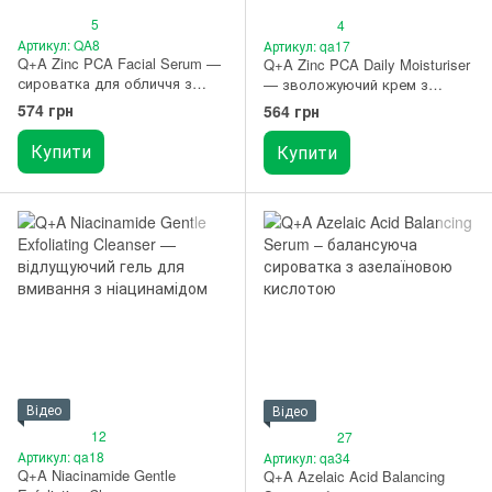
5
4
Артикул: QA8
Артикул: qa17
Q+A Zinc PCA Facial Serum —
Q+A Zinc PCA Daily Moisturiser
сироватка для обличчя з
— зволожуючий крем з
цинком
цинком
574 грн
564 грн
Купити
Купити
Відео
Відео
12
27
Артикул: qa18
Артикул: qa34
Q+A Niacinamide Gentle
Q+A Azelaic Acid Balancing