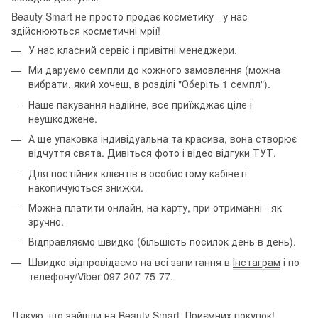
Beauty Smart не просто продає косметику - у нас
здійснюються косметичні мрії!
У нас класний сервіс і привітні менеджери.
Ми даруємо семпли до кожного замовлення (можна
вибрати, який хочеш, в розділі "
Оберіть 1 семпл
").
Наше пакування надійне, все приїжджає ціле і
неушкоджене.
А ще упаковка індивідуальна та красива, вона створює
відчуття свята. Дивіться фото і відео відгуки
ТУТ
.
Для постійних клієнтів в особистому кабінеті
накопичуються знижки.
Можна платити онлайн, на карту, при отриманні - як
зручно.
Відправляємо швидко (більшість посилок день в день).
Швидко відпровідаємо на всі запитання в
Інстаграм
і по
телефону/Viber 097 207-75-77.
Дякую, що зайшли на Beauty Smart. Приємних покупок!