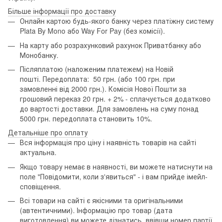
Більше інформації про доставку
Онлайн картою будь-якого банку через платіжну систему
Plata By Mono або Way For Pay (без комісії).
На карту або розрахунковий рахунок Приватбанку або
Монобанку.
Післяплатою (наложеним платежем) на Новій
пошті. Передоплата: 50 грн. (або 100 грн. при
замовленні від 2000 грн.). Комісія Нової Пошти за
грошовий переказ 20 грн. + 2% - сплачується додатково
до вартості доставки. Для замовлень на суму понад
5000 грн. передоплата становить 10%.
Детальніше про оплату
Вся інформація про ціну і наявність товарів на сайті
актуальна.
Якщо товару немає в наявності, ви можете натиснути на
поле "Повідомити, коли з'явиться" - і вам прийде імейл-
сповіщення.
Всі товари на сайті є якісними та оригінальними
(автентичними). Інформацію про товар (дата
виготовлення) ви можете дізнатись, ввівши номер партії