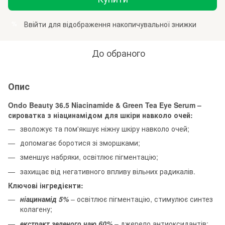
Ввійти
для відображення накопичувальної знижки
%
До обраного
Опис
Ondo Beauty 36.5 Niacinamide & Green Tea Eye Serum –
сироватка з ніацинамідом для шкіри навколо очей:
зволожує та пом'якшує ніжну шкіру навколо очей;
допомагає боротися зі зморшками;
зменшує набряки, освітлює пігментацію;
захищає від негативного впливу вільних радикалів.
Ключові інгредієнти:
ніацинамід 5%
– освітлює пігментацію, стимулює синтез
колагену;
екстракт зеленого чаю 60%
– джерело антиоксидантів;