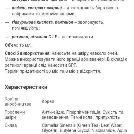
кофеїн, екстракт лакриці
– допомагають боротись з
набряками та темними колами;
гіалуронова кислота, пантенол
– зволожують,
пом'якшують;
ретинол, вітаміни С і Е
– антиоксиданти.
Об'єм
: 15 мл.
Спосіб використання
: наносьте на шкіру навколо очей.
Можна використовувати його вранці або ввечері. В складі є
ретинол; вранці слід наносити SPF.
Термін придатності 36 міс та 8 міс з відкриття.
Характеристики
Країна
Корея
виробництва
Проблеми
Анти-ейдж, Гіперпігментація, Сухість та
шкіри
зневоднення, Темні кола і припухлість
Склад
Camellia Sinensis (Green Tea) Leaf Water,
Glycerin, Butylene Glycol, Niacinamide, Aqua