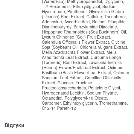
(Water/Eau), Methylpropanediol, Diglycerin,
1,2-Hexanediol, Ethoxydiglycol, Sodium
Hyaluronate, Panthenol, Glycyrrhiza Glabra
(Licorice) Root Extract, Caffeine, Tocopherol,
Adenosine, Ascorbic Acid, Retinol, Dipeptide
Diaminobutyroyl Benzylamide Diacetate,
Hippophae Rhamnoides (Sea Buckthorn) Oil,
Lycium Chinense (Goji) Fruit Extract,
Calendula Officinalis Flower Extract, Glycine
Soja (Soybean) Oil, Chlorella Vulgaris Extract,
Melia Azadirachta Flower Extract, Melia
Azadirachta Leaf Extract, Curcuma Longa
(Turmeric) Root Extract, Lawsonia Inermis
(Henna) Flower/Fruit/Leaf Extract, Ocimum
Basilicum (Basil) Flower/Leaf Extract, Ocimum
Sanctum Leaf Extract, Corallina Officinalis
Extract, Glucose, Fructose,
Fructooligosaccharides, Pentylene Glycol,
Hydrogenated Lecithin, Sodium Phytate,
Octanediol, Polyglyceryl-10 Oleate,
Carbomer, Ethylhexylglycerin, Tromethamine,
C12-14 Pareth-12
Відгуки