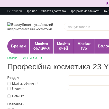
Перейти до основного контенту
В
Всі товари
Про нас
Оплата і доставка
Програма лояльності
Кон
Макіяж
Макіяж
Макіяж
Бренди
Воло
обличчя
очей
губ
Головна
23 YEARS OLD
Професійна косметика 23
Розділ
Макіяж обличчя
1
Пудри
1
Новинка
1
Наявність