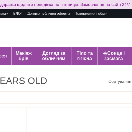
ідправки щодня з понеділка по п'ятницю. Замовлення на сайті 24/7 
такти
БЛОГ
Договір публічної оферти
Повернення і обмін
Макіяж
Догляд за
Тіло та
☀️Сонце і
сся
брів
обличчям
гігієна
засмага
 YEARS OLD
Сортування