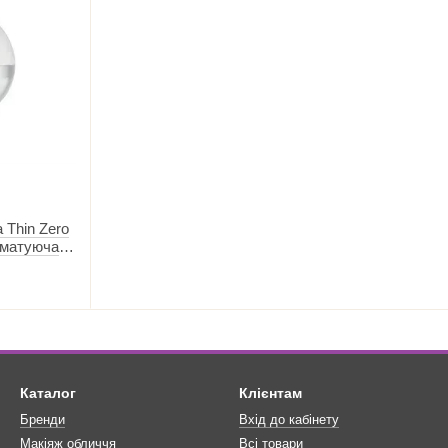
Thin Zero
 матуюча
Каталог
Клієнтам
Бренди
Вхід до кабінету
Макіяж обличчя
Всі товари