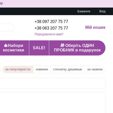
💜
Бажання
Вхід
+38 097 207 75 77
Мій кошик
+38 063 207 75 77
Передзвонити вам?
🎄Набори
🎁 Оберіть ОДИН
SALE!
косметики
ПРОБНИК в подарунок
за популярністю
новинки
спочатку дешевше
за назвою
: