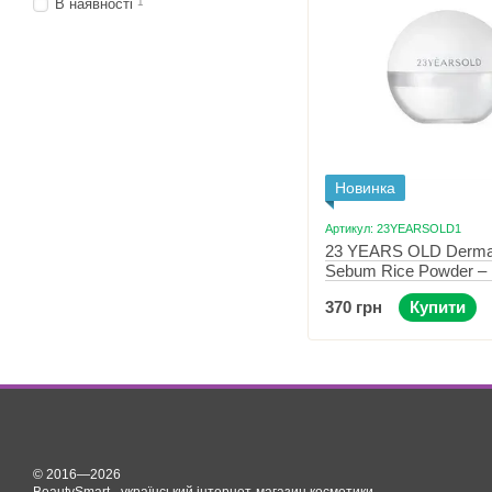
В наявності
1
Новинка
Артикул: 23YEARSOLD1
23 YEARS OLD Derma 
Sebum Rice Powder –
рисова пудра 7 г
370 грн
Купити
© 2016—2026