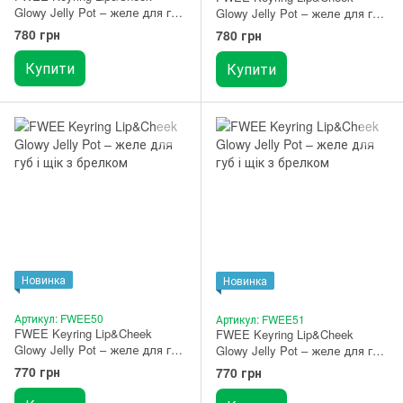
Glowy Jelly Pot – желе для губ
Glowy Jelly Pot – желе для губ
і щік з брелком JN01 Lavender
і щік з брелком JN02 Milky
780 грн
780 грн
Whip
Купити
Купити
Новинка
Новинка
Артикул: FWEE50
Артикул: FWEE51
FWEE Keyring Lip&Cheek
FWEE Keyring Lip&Cheek
Glowy Jelly Pot – желе для губ
Glowy Jelly Pot – желе для губ
і щік з брелком JP01 Sugar
і щік з брелком JP02 Lolly
770 грн
770 грн
Coat