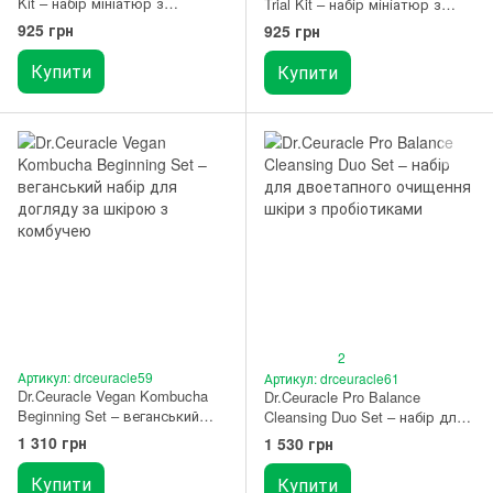
Kit – набір мініатюр з
Trial Kit – набір мініатюр з
березовим соком
екстрактом голок сосни
925 грн
925 грн
Купити
Купити
2
Артикул: drceuracle59
Артикул: drceuracle61
Dr.Ceuracle Vegan Kombucha
Dr.Ceuracle Pro Balance
Beginning Set – веганський
Cleansing Duo Set – набір для
набір для догляду за шкірою
двоетапного очищення шкіри
1 310 грн
1 530 грн
з комбучею
з пробіотиками
Купити
Купити