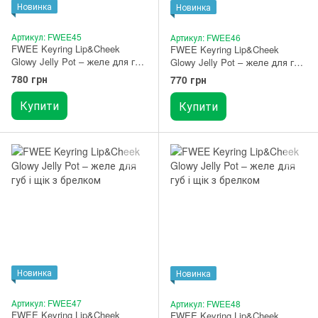
Новинка
Новинка
Артикул: FWEE45
Артикул: FWEE46
FWEE Keyring Lip&Cheek
FWEE Keyring Lip&Cheek
Glowy Jelly Pot – желе для губ
Glowy Jelly Pot – желе для губ
і щік з брелком JM01 Compote
і щік з брелком JM02 Berry
780 грн
770 грн
Jam
Купити
Купити
Новинка
Новинка
Артикул: FWEE47
Артикул: FWEE48
FWEE Keyring Lip&Cheek
FWEE Keyring Lip&Cheek