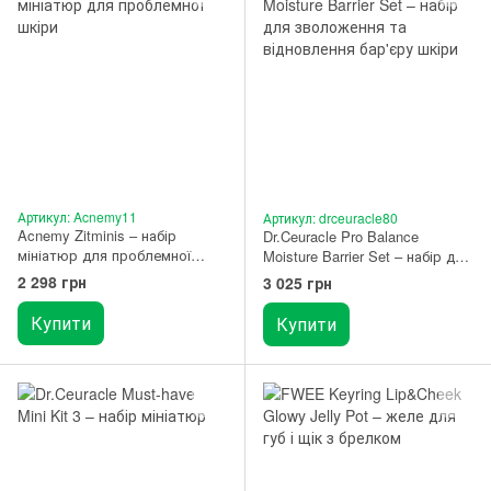
Артикул: Acnemy11
Артикул: drceuracle80
Acnemy Zitminis – набір
Dr.Ceuracle Pro Balance
мініатюр для проблемної
Moisture Barrier Set – набір для
шкіри
зволоження та відновлення
2 298 грн
3 025 грн
бар'єру шкіри
Купити
Купити