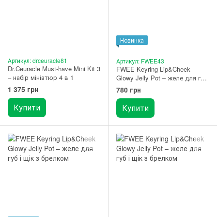
Новинка
Артикул: drceuracle81
Артикул: FWEE43
Dr.Ceuracle Must-have Mini Kit 3
FWEE Keyring Lip&Cheek
– набір мініатюр 4 в 1
Glowy Jelly Pot – желе для губ
і щік з брелком JC01 Honey
1 375 грн
780 грн
Peach
Купити
Купити