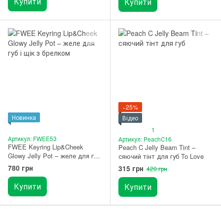
Купити
Купити
−25%
Новинка
Відео
1
Артикул: FWEE53
Артикул: PeachС16
FWEE Keyring Lip&Cheek
Peach C Jelly Beam Tint –
Glowy Jelly Pot – желе для губ
сяючий тінт для губ To Love
і щік з брелком JR01
780 грн
315 грн
420 грн
Squeezed
Купити
Купити