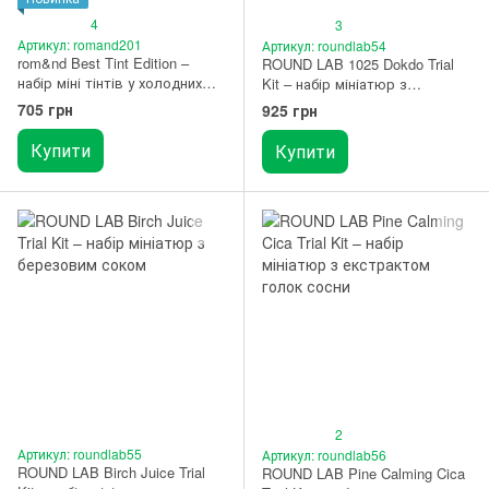
4
3
Артикул: romand201
Артикул: roundlab54
rom&nd Best Tint Edition –
ROUND LAB 1025 Dokdo Trial
набір міні тінтів у холодних
Kit – набір мініатюр з
тонах 02 Cool Tone Pick
морською водою
705 грн
925 грн
Купити
Купити
2
Артикул: roundlab55
Артикул: roundlab56
ROUND LAB Birch Juice Trial
ROUND LAB Pine Calming Cica