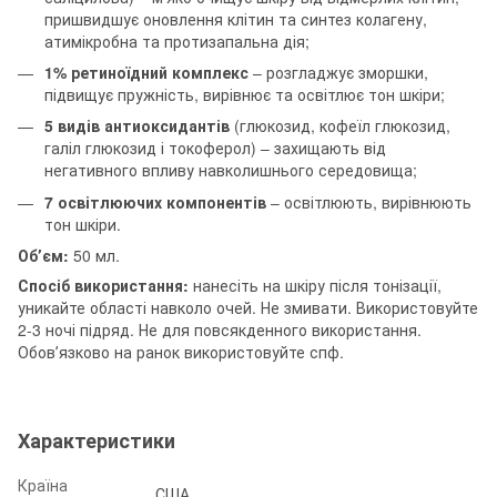
пришвидшує оновлення клітин та синтез колагену,
атимікробна та протизапальна дія;
1% ретиноїдний комплекс
– розгладжує зморшки,
підвищує пружність, вирівнює та освітлює тон шкіри;
5 видів антиоксидантів
(глюкозид, кофеїл глюкозид,
галіл глюкозид і токоферол) – захищають від
негативного впливу навколишнього середовища;
7 освітлюючих компонентів
– освітлюють, вирівнюють
тон шкіри.
Обʼєм:
50 мл.
Спосіб використання:
нанесіть на шкіру після тонізації,
уникайте області навколо очей. Не змивати. Використовуйте
2-3 ночі підряд. Не для повсякденного використання.
Обовʼязково на ранок використовуйте спф.
Характеристики
Країна
США