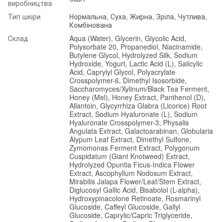
виробництва
Тип шкіри
Нормальна, Суха, Жирна, Зріла, Чутлива,
Комбінована
Склад
Aqua (Water), Glycerin, Glycolic Acid,
Polysorbate 20, Propanediol, Niacinamide,
Butylene Glycol, Hydrolyzed Silk, Sodium
Hydroxide, Yogurt, Lactic Acid (L), Salicylic
Acid, Caprylyl Glycol, Polyacrylate
Crosspolymer-6, Dimethyl Isosorbide,
Saccharomyces/Xylinum/Black Tea Ferment,
Honey (Mel), Honey Extract, Panthenol (D),
Allantoin, Glycyrrhiza Glabra (Licorice) Root
Extract, Sodium Hyaluronate (L), Sodium
Hyaluronate Crosspolymer-3, Physalis
Angulata Extract, Galactoarabinan, Globularia
Alypum Leaf Extract, Dimethyl Sulfone,
Zymomonas Ferment Extract, Polygonum
Cuspidatum (Giant Knotweed) Extract,
Hydrolyzed Opuntia Ficus-Indica Flower
Extract, Ascophyllum Nodosum Extract,
Mirabilis Jalapa Flower/Leaf/Stem Extract,
Diglucosyl Gallic Acid, Bisabolol (L-alpha),
Hydroxypinacolone Retinoate, Rosmarinyl
Glucoside, Caffeyl Glucoside, Gallyl
Glucoside, Caprylic/Capric Triglyceride,