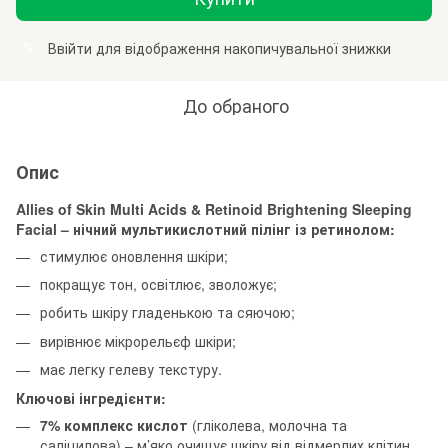
Ввійти
для відображення накопичувальної знижки
%
До обраного
Опис
Allies of Skin Multi Acids & Retinoid Brightening Sleeping
Facial – нічний мультикислотний пілінг із ретинолом:
стимулює оновлення шкіри;
покращує тон, освітлює, зволожує;
робить шкіру гладенькою та сяючою;
вирівнює мікрорельєф шкіри;
має легку гелеву текстуру.
Ключові інгредієнти:
7% комплекс кислот
(гліколева, молочна та
саліцилова) – м’яко очищує шкіру від відмерлих клітин,