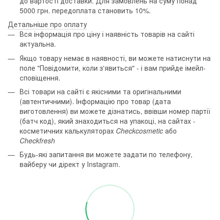
до вартості доставки. Для замовлень на суму понад
5000 грн. передоплата становить 10%.
Детальніше про оплату
Вся інформація про ціну і наявність товарів на сайті
актуальна.
Якщо товару немає в наявності, ви можете натиснути на
поле "Повідомити, коли з'явиться" - і вам прийде імейл-
сповіщення.
Всі товари на сайті є якісними та оригінальними
(автентичними). Інформацію про товар (дата
виготовлення) ви можете дізнатись, ввівши номер партії
(батч код), який знаходиться на упакоці, на сайтах -
косметичних калькуляторах
Checkcosmetic
або
Checkfresh
Будь-які запитання ви можете задати по телефону,
вайберу чи дірект у Instagram.