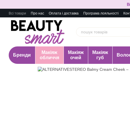
Перейти до основного контенту
В
Всі товари
Про нас
Оплата і доставка
Програма лояльності
Кон
Макіяж
Макіяж
Макіяж
Бренди
Воло
обличчя
очей
губ