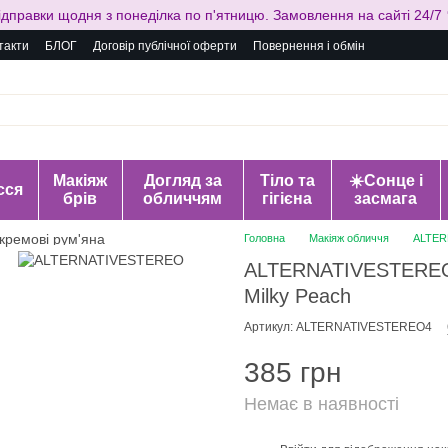
ідправки щодня з понеділка по п'ятницю. Замовлення на сайті 24/7 
такти
БЛОГ
Договір публічної оферти
Повернення і обмін
Макіяж
Догляд за
Тіло та
☀️Сонце і
сся
брів
обличчям
гігієна
засмага
Головна
Макіяж обличчя
ALTERN
ALTERNATIVESTEREO 
Milky Peach
Артикул: ALTERNATIVESTEREO4
385 грн
Немає в наявності