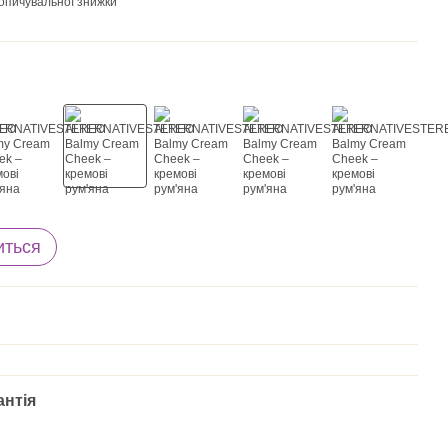
опичувальної знижки
иться
антія