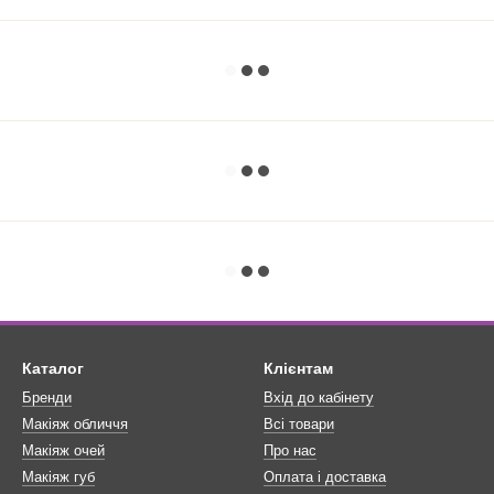
Каталог
Клієнтам
Бренди
Вхід до кабінету
Макіяж обличчя
Всі товари
Макіяж очей
Про нас
Макіяж губ
Оплата і доставка