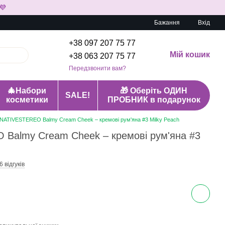
💜
Бажання
Вхід
+38 097 207 75 77
Мій кошик
+38 063 207 75 77
Передзвонити вам?
🎄Набори
🎁 Оберіть ОДИН
SALE!
косметики
ПРОБНИК в подарунок
ATIVESTEREO Balmy Cream Cheek – кремові рум'яна #3 Milky Peach
Balmy Cream Cheek – кремові рум'яна #3
6 відгуків