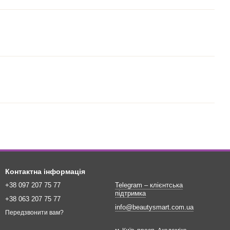
Контактна інформація
+38 097 207 75 77
Telegram – клієнтська
підтримка
+38 063 207 75 77
info@beautysmart.com.ua
Передзвонити вам?