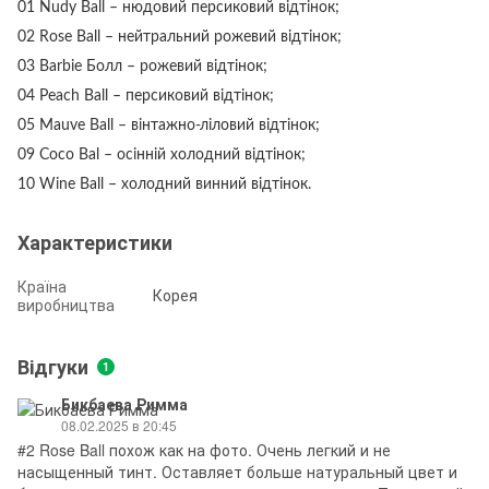
01 Nudy Ball
–
нюдовий персиковий відтінок;
02 Rose Ball
–
нейтральний рожевий відтінок;
03 Barbie Болл
–
рожевий відтінок;
04 Peach Ball
– п
ерсиковий відтінок;
05 Mauve Ball
–
вінтажно-ліловий відтінок;
09 Coco Bal
–
осінній холодний відтінок;
10 Wine Ball
–
холодний винний відтінок.
Характеристики
Країна
Корея
виробництва
Відгуки
1
Бикбаева Римма
08.02.2025 в 20:45
#2 Rose Ball похож как на фото. Очень легкий и не
насыщенный тинт. Оставляет больше натуральный цвет и