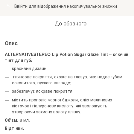
Ввійти
для відображення накопичувальної знижки
%
До обраного
Опис
ALTERNATIVESTEREO Lip Potion Sugar Glaze Tint – сяючий
тінт для губ:
красивий дизайн;
глянсове покриття, схоже на глазур, яке надає губам
соковитого, пухкого вигляду;
забезпечує яскраве покриття;
містить прополіс чорної бджоли, олію малинових
кісточок і гіалуронову кислоту, які зволожують,
утворюючи захисну вологу плівку.
Обʼєм:
8 мл.
Відтінки: