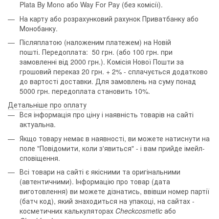
Plata By Mono або Way For Pay (без комісії).
На карту або розрахунковий рахунок Приватбанку або
Монобанку.
Післяплатою (наложеним платежем) на Новій
пошті. Передоплата: 50 грн. (або 100 грн. при
замовленні від 2000 грн.). Комісія Нової Пошти за
грошовий переказ 20 грн. + 2% - сплачується додатково
до вартості доставки. Для замовлень на суму понад
5000 грн. передоплата становить 10%.
Детальніше про оплату
Вся інформація про ціну і наявність товарів на сайті
актуальна.
Якщо товару немає в наявності, ви можете натиснути на
поле "Повідомити, коли з'явиться" - і вам прийде імейл-
сповіщення.
Всі товари на сайті є якісними та оригінальними
(автентичними). Інформацію про товар (дата
виготовлення) ви можете дізнатись, ввівши номер партії
(батч код), який знаходиться на упакоці, на сайтах -
косметичних калькуляторах
Checkcosmetic
або