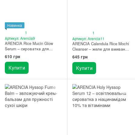
Новинка
1
1
Артикул: Arencia9
Артикул: Arencia11
ARENCIA Rice Mucin Glow
ARENCIA Calendula Rice Mochi
Serum – сироватка для
Cleanser – желе для вмивання
сяяння шкіри з рисом 30 мл
"моті" з календулою і рисом
610 грн
645 грн
120 г
Купити
Купити