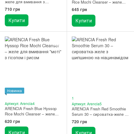
желе для вмивання з
Rice Mochi Cleanser – желе
текстурою десерту моті 120
для вмивання "моті" з чорним
710 грн
645 грн
мл
чаєм і рисом 120 г
Купити
Купити
Новинка
1
Артикул: Arencia4
Артикул: Arencia5
ARENCIA Fresh Blue Hyssop
ARENCIA Fresh Red Smoothie
Rice Mochi Cleanser – желе
Serum 30 – сироватка-желе з
для вмивання "моті" з гісопом
шипшиною на ніацинамідом 50
620 грн
720 грн
і рисом 120 г
г
Купити
Купити