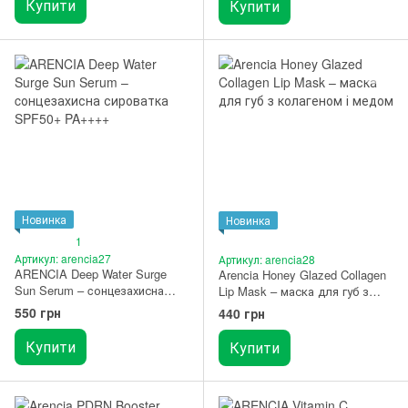
Купити
Купити
Новинка
Новинка
1
Артикул: arencia27
Артикул: arencia28
ARENCIA Deep Water Surge
Arencia Honey Glazed Collagen
Sun Serum – cонцезахисна
Lip Mask – маска для губ з
сироватка SPF50+ PA++++
колагеном і медом 15 г
550 грн
440 грн
(50 мл)
Купити
Купити