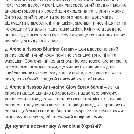
текстурою десерту моті, цей універсальний продукт можна
використовувати як засіб для очищення та глиняну маску.
Виготовлений із рису та зеленого чаю, він допомагає
відлущити відмерлі клітини шкіри, зменшити чорні цятки та
покращити загальну гідратацію шкіри. Клінічно доведено,
що він підтримує чистішу шкіру та краще поглинання інших
засобів догляду за шкірою.
2.
Arencia Hyssop Blurring Cream
– цей вдосконалений
антивіковий нічний крем помітно зменшує тонкі лінії та
зморшки. Збагачений колагеном, гіалуроновою кислотою та
потужними інгредієнтами, що кидають виклик віку, він
глибоко живить і зволожує вашу шкіру, в результаті чого
виходить м'який, гладкий і сяючий колір обличчя.
3.
Arencia Hyssop Anti-aging Glow Spray Serum
– легка
сироватка, що швидко вбирається, надає зволожуючу,
антиоксидантну дію, містить потужні інгредієнти, такі як
ретинол, гіалуронова кислота та ніацинамід, які працюють
разом, щоб зменшити дрібні лінії, зморшки та темні плями,
надаючи вам молодий та сяючий колір обличчя.
Де купити косметику
Arencia
в Україні?