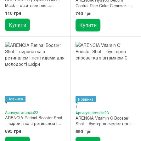
Mask – освітлювальна
Control Rice Cake Cleanser –
тканинна маска 1 шт.
пінка для вмивання для
110 грн
740 грн
жирної та комбі шкіри 150 мл
Купити
Купити
Новинка
Новинка
1
Артикул: arencia22
Артикул: arencia23
ARENCIA Retinal Booster Shot
ARENCIA Vitamin C Booster
– сироватка з ретиналем і
Shot – бустерна сироватка з
пептидами для молодості
вітаміном С 30 мл
695 грн
690 грн
шкіри 30 мл