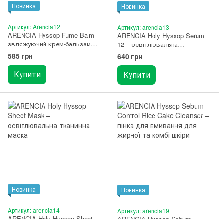
Новинка
Новинка
Артикул: Arencia12
Артикул: arencia13
ARENCIA Hyssop Fume Balm –
ARENCIA Holy Hyssop Serum
звложуючий крем-бальзам
12 – освітлювальна
для пружності сухої шкіри 30 г
сироватка з ніацинамідом
585 грн
640 грн
10% та вітамінами 30 мл
Купити
Купити
Новинка
Новинка
Артикул: arencia14
Артикул: arencia19
ARENCIA Holy Hyssop Sheet
ARENCIA Hyssop Sebum