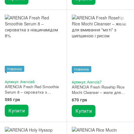
Новинка
Новинка
Артикул: Arencia6
Артикул: Arencia7
ARENCIA Fresh Red Smoothie
ARENCIA Fresh Rosehip Rice
Serum 8 – сироватка з
Mochi Cleanser – желе для
ніацинамідом 8% 30 мл
вмивання "моті" з шипшиною і
595 грн
670 грн
рисом 120 г
Купити
Купити