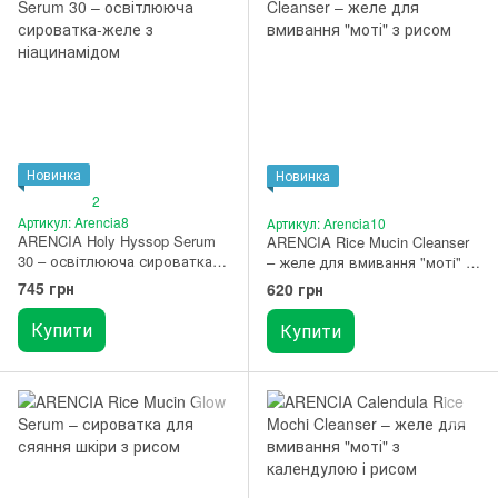
Новинка
Новинка
2
Артикул: Arencia8
Артикул: Arencia10
ARENCIA Holy Hyssop Serum
ARENCIA Rice Mucin Cleanser
30 – освітлююча сироватка-
– желе для вмивання "моті" з
желе з ніацинамідом 50 г
рисом 120 г
745 грн
620 грн
Купити
Купити