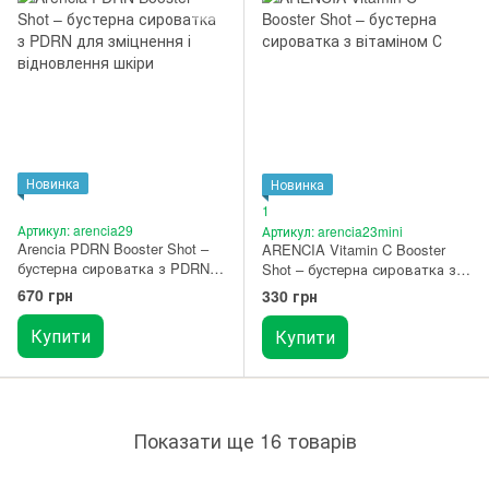
Новинка
Новинка
1
Артикул: arencia29
Артикул: arencia23mini
Arencia PDRN Booster Shot –
ARENCIA Vitamin C Booster
бустерна сироватка з PDRN
Shot – бустерна сироватка з
для зміцнення і відновлення
вітаміном С 10 мл
670 грн
330 грн
шкіри 30 мл
Купити
Купити
Показати ще 16 товарів