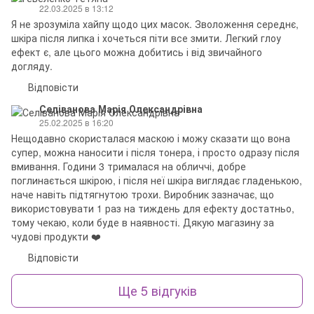
22.03.2025 в 13:12
Я не зрозуміла хайпу щодо цих масок. Зволоження середнє,
шкіра після липка і хочеться піти все змити. Легкий глоу
ефект є, але цього можна добитись і від звичайного
догляду.
Відповісти
Селіванова Марія Олександрівна
25.02.2025 в 16:20
Нещодавно скористалася маскою і можу сказати що вона
супер, можна наносити і після тонера, і просто одразу після
вмивання. Години 3 трималася на обличчі, добре
поглинається шкірою, і після неї шкіра виглядає гладенькою,
наче навіть підтягнутою трохи. Виробник зазначає, що
використовувати 1 раз на тиждень для ефекту достатньо,
тому чекаю, коли буде в наявності. Дякую магазину за
чудові продукти ❤️
Відповісти
Ще 5 відгуків