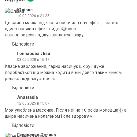
Юліана
10.02.2026 в 21:35
Це єдина маска від якої я побачила вау ефект, і взагалі
єдина від якої ефект видно😅вона
наповнює,розгладжує,зволожує шкіру
Відповісти
Гончарова Ліза
03.02.2026 в 15:47
Класне зволоження, гарно насичує шкіру і дуже
подобається що можна ходити в ній довго таким чином
релакс подовжується ☺️
Відповісти
Anastasia
12.05.2025 в 15:07
Моя улюблена масочка. Після неї на 10 років молодша))) а
шкіра насичена колагеном і сяє здоров'ям
Відповісти
Гевеленко Тетяна