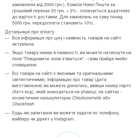
замовленні від 2000 грн.). Комісія Нової Пошти за
грошовий переказ 20 грн. + 2% - сплачується додатково
до вартості доставки. Для замовлень на суму понад
5000 грн. передоплата становить 10%.
Детальніше про оплату
Вся інформація про ціну і наявність товарів на сайті
актуальна.
Якщо товару немає в наявності, ви можете натиснути на
поле "Повідомити, коли з'явиться" - і вам прийде імейл-
сповіщення.
Всі товари на сайті є якісними та оригінальними
(автентичними). Інформацію про товар (дата
виготовлення) ви можете дізнатись, ввівши номер партії
(батч код), який знаходиться на упакоці, на сайтах -
косметичних калькуляторах
Checkcosmetic
або
Checkfresh
Будь-які запитання ви можете задати по телефону,
вайберу чи дірект у Instagram.