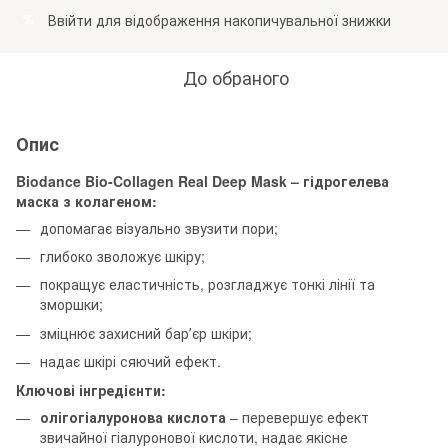
Ввійти
для відображення накопичувальної знижки
%
До обраного
Опис
Biodance Bio-Collagen Real Deep Mask – гідрогелева
маска з колагеном:
допомагає візуально звузити пори;
глибоко зволожує шкіру;
покращує еластичність, розгладжує тонкі лінії та
зморшки;
зміцнює захисний барʼєр шкіри;
надає шкірі сяючий ефект.
Ключові інгредієнти:
олігогіалуронова кислота
– перевершує ефект
звичайної гіалуронової кислоти, надає якісне