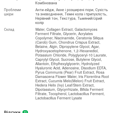
Комбінована
Проблеми
Анти-ейдж, Акне і розширені пори, Сухість
шкіри
та зневоднення, Темні кола і припухлість,
Нерівний тон, Текстура, Тьмяний/сірий
колір
Склад
Water, Collagen Extract, Galactomyces
Ferment Filtrate, Glycerin, Acrylates
Copolymer, Niacinamide, Ceratonia Siliqua
(Carob) Gum, Chondrus Crispus Extract,
Betaine, Algin, Dipropylene Glycol, Agar,
Hydroxyacetophenone, 1,2-Hexanediol,
Potassium Chloride, Polyglyceryl-10 Laurate,
Caprylyl Glycol, Sucrose, Butylene Glycol,
Allantoin, Ethylhexylglycerin, Hydrolyzed
Hyaluronic Acid, Adenosine, Disodium EDTA,
Pyrus Communis (Pear) Fruit Extract, Rosa
Damascena Flower Water, Iris Florentina Root
Extract, Cucumis Melo(Melon) Fruit Extract,
Hedera Helix (Ivy) Leaf/Stem Extract,
Dipotassium, Glycyrrhizate, Bifida Ferment
Filtrate, Tocopherol, Lactobacillus Ferment,
Lactobacillus Ferment Lysate
Відгуки
11