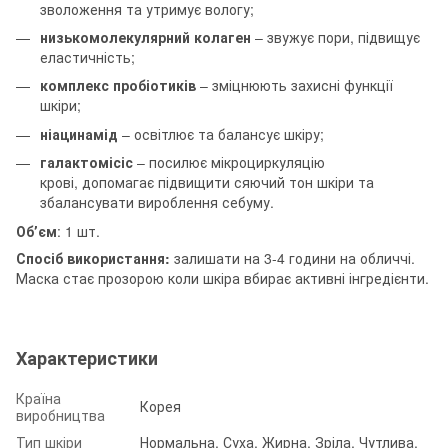
зволоження та утримує вологу;
низькомолекулярний колаген
– звужує пори, підвищує
еластичність;
комплекс пробіотиків
– зміцнюють захисні функції
шкіри;
ніацинамід
– освітлює та балансує шкіру;
галактомісіс
– посилює мікроциркуляцію
крові, допомагає підвищити сяючий тон шкіри та
збалансувати вироблення себуму.
Обʼєм
: 1 шт.
Спосіб використання:
залишати на 3-4 години на обличчі.
Маска стає прозорою коли шкіра вбирає активні інгредієнти.
Характеристики
Країна
Корея
виробництва
Тип шкіри
Нормальна, Суха, Жирна, Зріла, Чутлива,