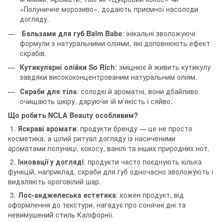
«Полуничне морозиво», додають приємної насолоди
догляду.
Бальзами для губ Balm Babe
: інікальні зволожуючі
формули з натуральними оліями, які доповнюють ефект
скрабів.
Кутикулярні олійки So Rich
: зміцнює й живить кутикулу
завдяки висококонцентрованим натуральним оліям.
Скраби для тіла
: солодкі й ароматні, вони дбайливо
очищають шкіру, даруючи їй м’якість і сяйво.
Що робить NCLA Beauty особливим?
1.
Яскраві аромати
: продукти бренду — це не просто
косметика, а цілий ритуал догляду із насиченими
ароматами полуниці, кокосу, ванілі та інших природних нот.
2.
Інновації у догляді
: продукти часто поєднують кілька
функцій, наприклад, скраби для губ одночасно зволожують і
видаляють ороговілий шар.
3.
Лос-анджелеська естетика
: кожен продукт, від
оформлення до текстури, нагадує про сонячні дні та
невимушений стиль Каліфорнії.