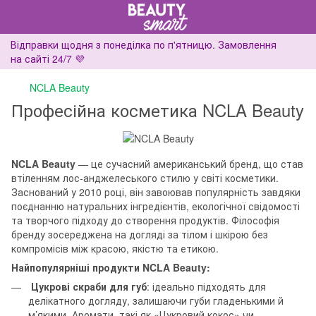
Відправки щодня з понеділка по п'ятницю. Замовлення
на сайті 24/7 💜
NCLA Beauty
Професійна косметика NCLA Beauty
NCLA Beauty
— це сучасний американський бренд, що став
втіленням лос-анджелеського стилю у світі косметики.
Заснований у 2010 році, він завоював популярність завдяки
поєднанню натуральних інгредієнтів, екологічної свідомості
та творчого підходу до створення продуктів. Філософія
бренду зосереджена на догляді за тілом і шкірою без
компромісів між красою, якістю та етикою.
Найпопулярніші продукти NCLA Beauty:
Цукрові скраби для губ
: ідеально підходять для
делікатного догляду, залишаючи губи гладенькими й
м’якими. Аромати, такі як «Цукровий кокос» чи