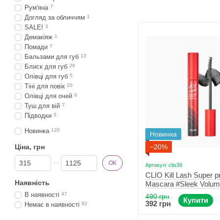
Рум'яна
7
Догляд за обличчям
1
SALE!
3
Демакіяж
1
Помади
7
Бальзами для губ
13
Блиск для губ
29
Олівці для губ
5
Тіні для повік
20
Олівці для очей
9
Туш для вій
7
Підводки
5
Новинка
120
Новинка
Ціна, грн
−20%
Від Ціна, грн
До Ціна, грн
ОК
Артикул: clio39
CLIO Kill Lash Super p
Наявність
Mascara #Sleek Volum
для вій для об'єму (Т
В наявності
47
490 грн
Купити
придатності до 12.11.
392 грн
Немає в наявності
92