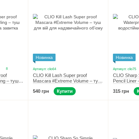
Новинка
Новинка
8
Артикул: clio64
Артикул: clio75
roof
CLIO Kill Lash Super proof
CLIO Sharp 
ing – туш
Mascara #Extreme Volume – туш
Pencil Liner
 завитка
для вій для надзвичайного
олівець для
540 грн
Купити
315 грн
об'єму