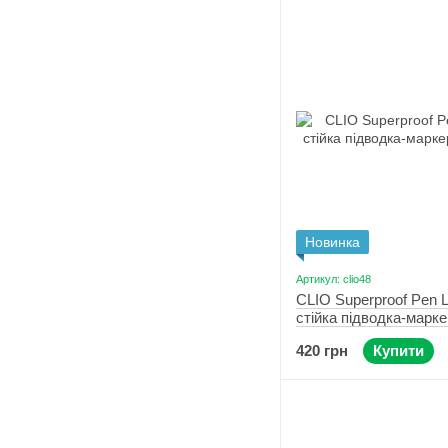
Новинка
Артикул: clio48
CLIO Superproof Pen L
стійка підводка-марк
02 Brown
420 грн
Купити