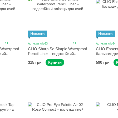
Новинка
Новинка
11
11
Артикул: clio83
Артикул: clio84
Waterproof
CLIO Sharp So Simple Waterproof
CLIO Essenti
йкий
Pencil Liner – водостійкий
бальзам для
Black
олівець для очей 001 Black
Peach Flush
315 грн
Купити
590 грн