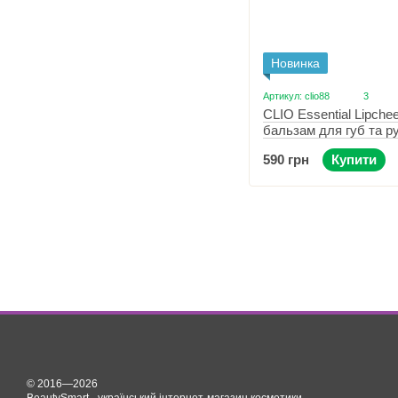
Новинка
Артикул: clio88
3
CLIO Essential Lipche
бальзам для губ та р
Apple Garden
590 грн
Купити
© 2016—2026