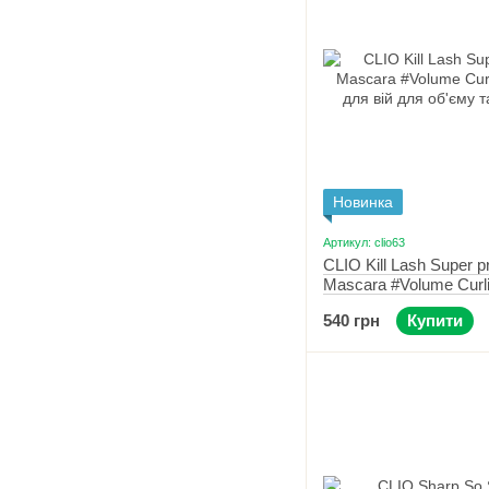
Новинка
Артикул: clio63
CLIO Kill Lash Super p
Mascara #Volume Curl
для вій для об'єму та
540 грн
Купити