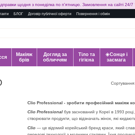
ідправки щодня з понеділка по п'ятницю. Замовлення на сайті 24/7 
такти
БЛОГ
Договір публічної оферти
Повернення і обмін
Макіяж
Догляд за
Тіло та
☀️Сонце і
сся
брів
обличчям
гігієна
засмага
O
Сортування
Clio Professional - зробити професійний макіяж к
Clio Professional
був заснований у Кореї в 1993 році, 
створювати продукти, що відзначать жінок, які кидають
Clio
— це відомий корейський бренд краси, який слав
передові технології з модними стилями. Їхня продук