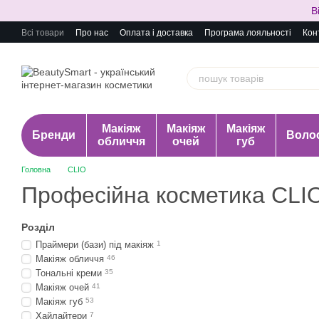
Перейти до основного контенту
В
Всі товари
Про нас
Оплата і доставка
Програма лояльності
Кон
Макіяж
Макіяж
Макіяж
Бренди
Воло
обличчя
очей
губ
Головна
CLIO
Професійна косметика CLI
Розділ
Праймери (бази) під макіяж
1
Макіяж обличчя
46
Тональні креми
35
Макіяж очей
41
Макіяж губ
53
Хайлайтери
7