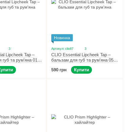
Новинка
3
Артикул: clio87
3
al Lipcheek Tap –
CLIO Essential Lipcheek Tap –
 губ та рум'яна 01
бальзам для губ та рум'яна 05
Cherry Shower
Купити
590 грн
Купити