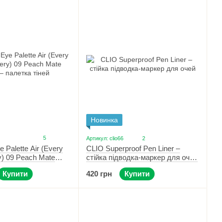
Новинка
5
Артикул: clio66
2
 Palette Air (Every
CLIO Superproof Pen Liner –
y) 09 Peach Mate
стійка підводка-маркер для очей
тка тіней
01 Black
Купити
420 грн
Купити