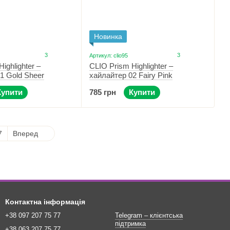
Новинка
3
3
Артикул: clio95
ighlighter –
CLIO Prism Highlighter –
1 Gold Sheer
хайлайтер 02 Fairy Pink
Купити
785 грн
Купити
7
Вперед
Контактна інформація
+38 097 207 75 77
Telegram – клієнтська
підтримка
+38 063 207 75 77