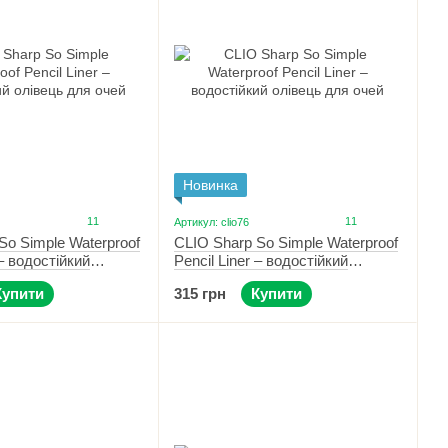
Новинка
11
11
Артикул: clio76
So Simple Waterproof
CLIO Sharp So Simple Waterproof
 – водостійкий
Pencil Liner – водостійкий
 очей 002 Brown
олівець для очей 005 Ash Brown
Купити
315 грн
Купити