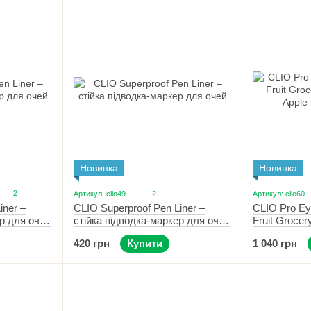
Новинка
Новинка
2
Артикул: clio49
2
Артикул: clio60
iner –
CLIO Pro Eye
CLIO Superproof Pen Liner –
ер для очей
Fruit Grocer
стійка підводка-маркер для очей
Apple – пале
03 Cacao Brown
1 040 грн
420 грн
Купити