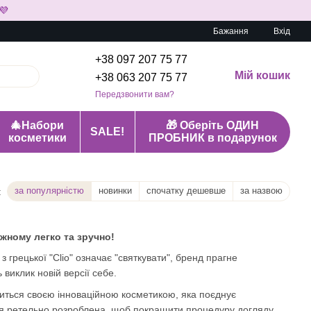
💜
Бажання
Вхід
+38 097 207 75 77
Мій кошик
+38 063 207 75 77
Передзвонити вам?
🎄Набори
🎁 Оберіть ОДИН
SALE!
косметики
ПРОБНИК в подарунок
за популярністю
новинки
спочатку дешевше
за назвою
:
ожному легко та зручно!
з грецької "Clio" означає "святкувати", бренд прагне
 виклик новій версії себе.
иться своєю інноваційною косметикою, яка поєднує
ція ретельно розроблена, щоб покращити процедуру догляду