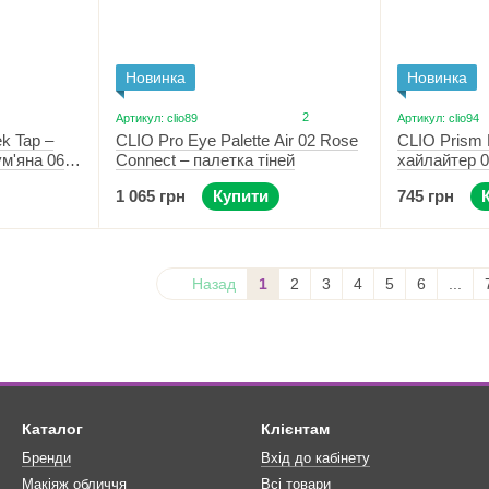
Новинка
Новинка
2
Артикул: clio89
Артикул: clio94
CLIO Pro Eye Palette Air 02 Rose
CLIO Prism H
ek Tap –
Connect – палетка тіней
хайлайтер 0
ум'яна 06
1 065 грн
Купити
745 грн
Назад
1
2
3
4
5
6
...
Каталог
Клієнтам
Бренди
Вхід до кабінету
Макіяж обличчя
Всі товари