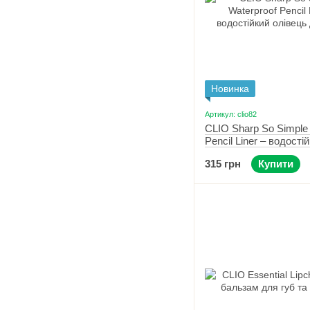
Новинка
Артикул: clio82
CLIO Sharp So Simple 
Pencil Liner – водості
олівець для очей 003 
315 грн
Купити
Brown