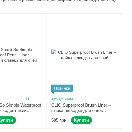
сті та креативності. Бренд часто представляє передові
арді тенденцій краси.
 Conceal Cushion для бездоганного покриття,
Clio Kill Cover
ким покриттям, довготривалою формулою та сяючим
оганного кольору обличчя та комфортного носіння.
е обрати для своєї шкіри та на свій смак найкращий
ї шкіри,
Clio Kill Cover Fixer Cushion
що дасть матовий
 та довготривалою формулою, а також різноманітні палетки
колекціями, що роблять Вашу косметику унікальную,
Новинка
 функціональність Ви можете на сайті інтернет-
11
Артикул: clio44
2
замовлення Новою Поштою з Києва в будь-яке місто
So Simple Waterproof
CLIO Superproof Brush Liner –
ртістю.
 – водостійкий
стійка підводка для очей
 очей 04 Dark Brown
коричнева 02
Купити
505 грн
Купити