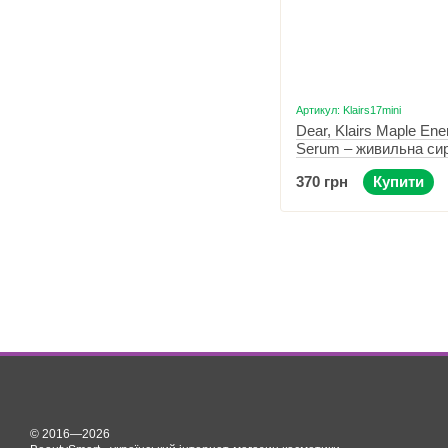
Артикул: Klairs17mini
Dear, Klairs Maple Ene
Serum – живильна сир
соком клену 10 мл
370 грн
Купити
© 2016—2026