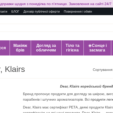
ідправки щодня з понеділка по п'ятницю. Замовлення на сайті 24/7 
такти
БЛОГ
Договір публічної оферти
Повернення і обмін
Макіяж
Догляд за
Тіло та
☀️Сонце і
сся
брів
обличчям
гігієна
засмага
 Klairs
Сортування
Dear, Klairs корейський бре
Бренд пропонує продукти для догляду за шкірою, вигот
парабенів і штучних ароматизаторів. Всі
продукти лег
Dear, Klairs має сертифікат PETA, деякі продукти Klai
сертифікацію на всі наші продукти. Dear, Klairs — п