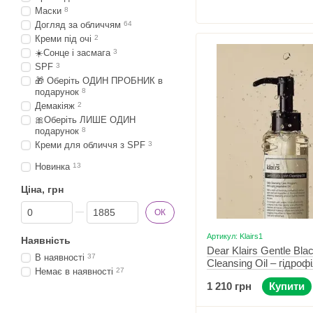
Маски
8
Догляд за обличчям
64
Креми під очі
2
☀️Сонце і засмага
3
SPF
3
🎁 Оберіть ОДИН ПРОБНИК в
подарунок
8
Демакіяж
2
🎀Оберіть ЛИШЕ ОДИН
подарунок
8
Креми для обличчя з SPF
3
Новинка
13
Ціна, грн
Від Ціна, грн
До Ціна, грн
ОК
Артикул: Klairs1
Наявність
Dear Klairs Gentle Bla
В наявності
37
Cleansing Oil – гідроф
Немає в наявності
27
без запаху 150 мл
1 210 грн
Купити