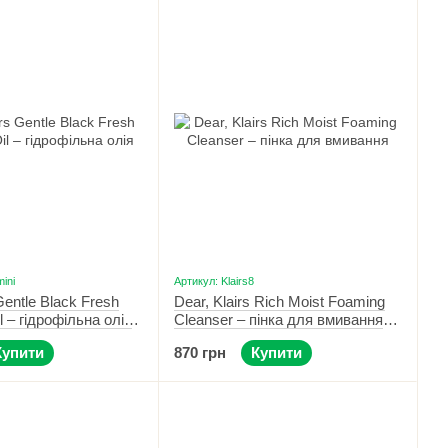
mini
Артикул: Klairs8
Gentle Black Fresh
Dear, Klairs Rich Moist Foaming
l – гідрофільна олія
Cleanser – пінка для вмивання
іні 30 мл
100 мл
Купити
870 грн
Купити