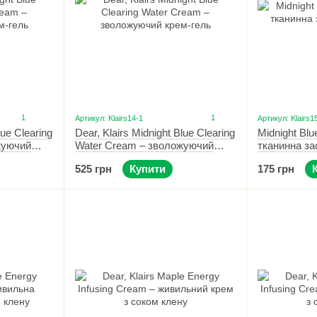
1
1
Артикул: Klairs14-1
Артикул: Klairs1
lue Clearing
Dear, Klairs Midnight Blue Clearing
Midnight Bl
жуючий
Water Cream – зволожуючий
тканинна за
крем-гель 20 мл
525 грн
Купити
175 грн