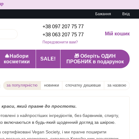
💜
Бажання
Вхід
+38 097 207 75 77
Мій кошик
+38 063 207 75 77
Передзвонити вам?
🎄Набори
🎁 Оберіть ОДИН
SALE!
косметики
ПРОБНИК в подарунок
за популярністю
новинки
спочатку дешевше
за назвою
:
нд краси, який прагне до простоти.
овлені з найпростіших інгредієнтів, без барвників, спирту,
ко включаються в будь-який щоденний догляд за шкірою.
rs сертифіковані Vegan Society, і ми прагне поширити
ерша веганська косметика, схвалена Корейським агентством