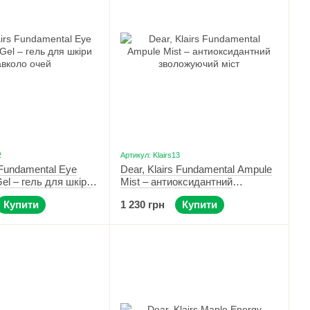
2
Артикул: Klairs13
 Fundamental Eye
Dear, Klairs Fundamental Ampule
el – гель для шкіри
Mist – антиоксидантний
й 35 мл
зволожуючий міст 125 мл
Купити
1 230 грн
Купити