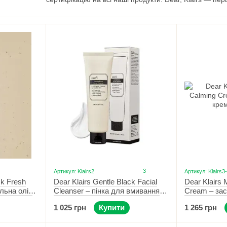
веганської сертифікації та послуг.
Найпопул
Гідрофільна олія
Gentle Black Fresh
,
олія з легк
макіяж і надлишок шкірного сала, залишаючи свіж
Тонік для обличчя
Supple Preparation
для баланс
крапельну сироватку зі свіжим соком.
Заспокійливий крем
Midnight Blue
.
Купити продукцію бренду
Dear, Klairs
Ви можете в Укр
оформвлення замовлення, швидка доставка щодня з К
3
Артикул: Klairs2
Артикул: Klairs3
ck Fresh
Dear Klairs Gentle Black Facial
Dear Klairs 
ільна олія
Cleanser – пінка для вмивання
Cream – зас
обличчя 140 мл
обличчя 60
1 025 грн
Купити
1 265 грн