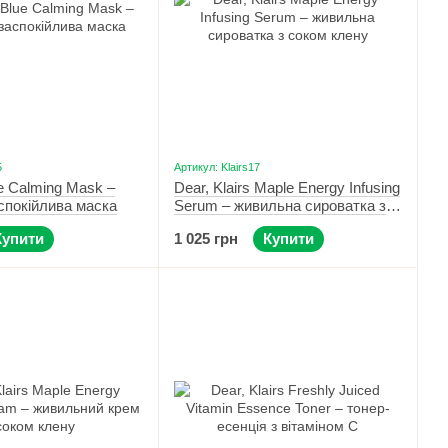
5
Артикул: Klairs17
ue Calming Mask –
Dear, Klairs Maple Energy Infusing
спокійлива маска
Serum – живильна сироватка з
соком клену 30 мл
Купити
1 025 грн
Купити