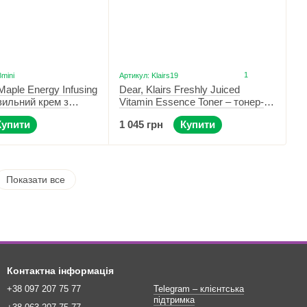
1
8mini
Артикул: Klairs19
 Maple Energy Infusing
Dear, Klairs Freshly Juiced
вильний крем з
Vitamin Essence Toner – тонер-
 15 г
есенція з вітаміном C 180 мл
Купити
1 045 грн
Купити
Показати все
Контактна інформація
+38 097 207 75 77
Telegram – клієнтська
підтримка