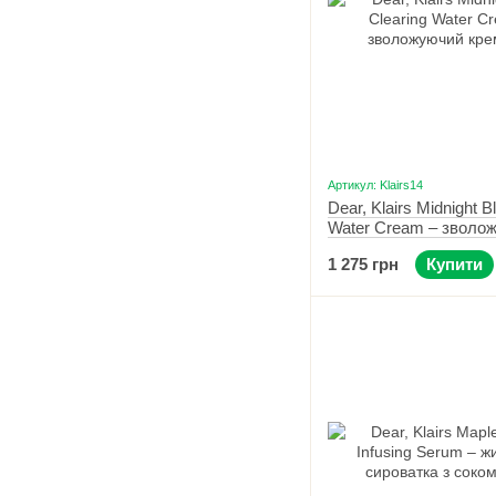
Артикул: Klairs14
Dear, Klairs Midnight B
Water Cream – зволо
крем-гель 50 мл
1 275 грн
Купити