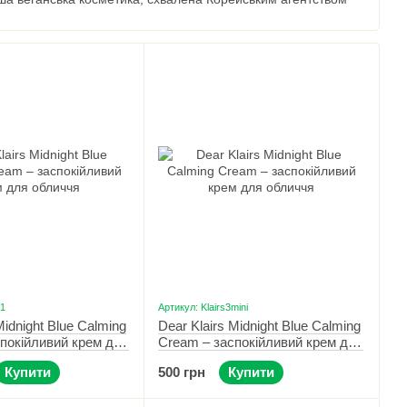
ярніші засоби:
ою текстурою, що легко розподіляється, швидко видаляє
ий і зволожуючий ефект.
ування шкіри, насичений зволожуючий заспокійливий крем,
аїні в магазині корейської косметики Beauty smart, легке
иєва по всій Україні.
-1
Артикул: Klairs3mini
Midnight Blue Calming
Dear Klairs Midnight Blue Calming
покійливий крем для
Cream – заспокійливий крем для
 мл
обличчя міні 20 мл
Купити
500 грн
Купити