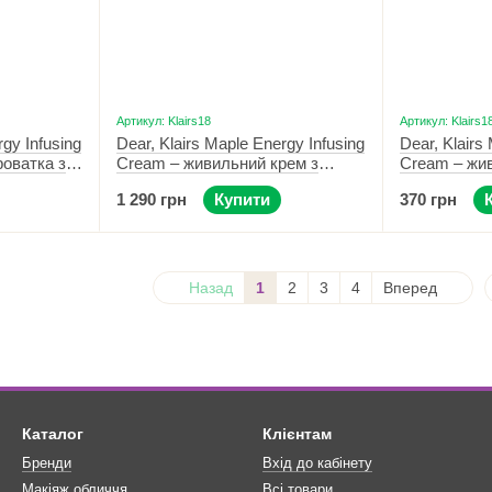
Артикул: Klairs18
Артикул: Klairs1
rgy Infusing
Dear, Klairs Maple Energy Infusing
Dear, Klairs
оватка з
Cream – живильний крем з
Cream – жи
соком клену 60 г
соком клену
1 290 грн
Купити
370 грн
Назад
1
2
3
4
Вперед
Каталог
Клієнтам
Бренди
Вхід до кабінету
Макіяж обличчя
Всі товари