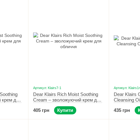
Артикул: Klairs7-1
Артикул: Klairs1
 Soothing
Dear Klairs Rich Moist Soothing
Dear Klairs 
 крем для
Cream – зволожуючий крем для
Cleansing Oi
обличчя 20 мл
без запаху м
405 грн
Купити
435 грн