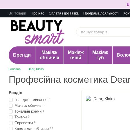
Перейти до основного контенту
В
Всі товари
Про нас
Оплата і доставка
Програма лояльності
Кон
Макіяж
Макіяж
Макіяж
Бренди
Воло
обличчя
очей
губ
Головна
Dear, Klairs
Професійна косметика Dear,
Розділ
Гелі для вмивання
7
Макіяж обличчя
2
Тональні креми
6
Тонери
9
Сироватки
9
Креми для обличчя
14