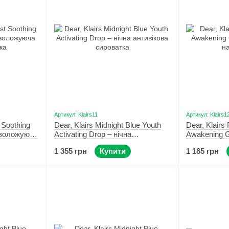
Артикул: Klairs11
Артикул: Klairs1
 Soothing
Dear, Klairs Midnight Blue Youth
Dear, Klairs
зволожуюча
Activating Drop – нічна
Awakening G
антивікова сироватка 20 мл
навколо оче
1 355 грн
Купити
1 185 грн