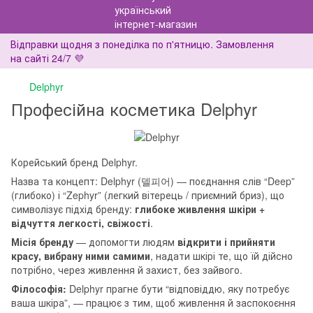
Відправки щодня з понеділка по п'ятницю. Замовлення
на сайті 24/7 💜
Delphyr
Професійна косметика Delphyr
Корейський бренд Delphyr.
Назва та концепт: Delphyr (델피어) — поєднання слів “Deep”
(глибоко) і “Zephyr” (легкий вітерець / приємний бриз), що
символізує підхід бренду:
глибоке живлення шкіри +
відчуття легкості, свіжості
.
Місія бренду
— допомогти людям
відкрити і прийняти
красу, вибрану ними самими
, надати шкірі те, що їй дійсно
потрібно, через живлення й захист, без зайвого.
Філософія:
Delphyr прагне бути “відповіддю, яку потребує
ваша шкіра”, — працює з тим, щоб живлення й заспокоєння