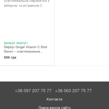
Артикул: delphyr1
Delphyr Ginger Vitamin C Shot
Serum – освітлювальна
сироватка з імбиром та
599 грн
вітаміном С 30 мл
+38 097 207 75 77
+38 063 207 75 77
Контакти
Повна версія сайту