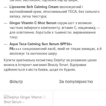
Liposome Soft Calming Cream
зволожуючий і
заспокійливий крем, ліпосомальний TECA, без сильного
запаху, легка текстура;
Ginger Vitamin C Shot Serum
серум-шот з великою
часткою імбирного компоненту, вітамін С, ніацинамід —
для освітлення, боротьби з тьмяністю, вирівнювання
тону;
Aqua Teca Calming Sun Serum SPF50+
PA++++
сонцезахисний засіб, який не тільки захищає, а й
зволожує та заспокоює шкіру.
Купити оригінальну косметику Delphyr за розумною ціною
можна в Інтернет-магазині Beauty Smart. Відправки
здійнюються з міста Києва, щодя по буднях.
Фільтр
За популярністю