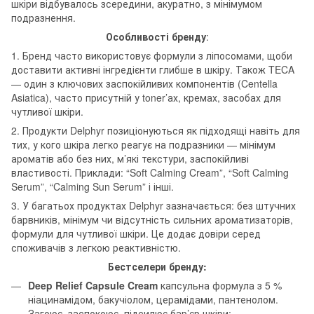
шкіри відбувалось зсередини, акуратно, з мінімумом
подразнення.
Особливості бренду
:
1. Бренд часто використовує формули з ліпосомами, щоби
доставити активні інгредієнти глибше в шкіру. Також TECA
— один з ключових заспокійливих компонентів (Centella
Asiatica), часто присутній у toner’ах, кремах, засобах для
чутливої шкіри.
2. Продукти Delphyr позиціонуються як підходящі навіть для
тих, у кого шкіра легко реагує на подразники — мінімум
ароматів або без них, м’які текстури, заспокійливі
властивості. Приклади: “Soft Calming Cream”, “Soft Calming
Serum”, “Calming Sun Serum” і інші.
3. У багатьох продуктах Delphyr зазначається: без штучних
барвників, мінімум чи відсутність сильних ароматизаторів,
формули для чутливої шкіри. Це додає довіри серед
споживачів з легкою реактивністю.
Бестселери бренду:
Deep Relief Capsule Cream
капсульна формула з 5 %
ніацинамідом, бакучіолом, церамідами, пантенолом.
Загоює, заспокоює, підсилює бар’єр шкіри;