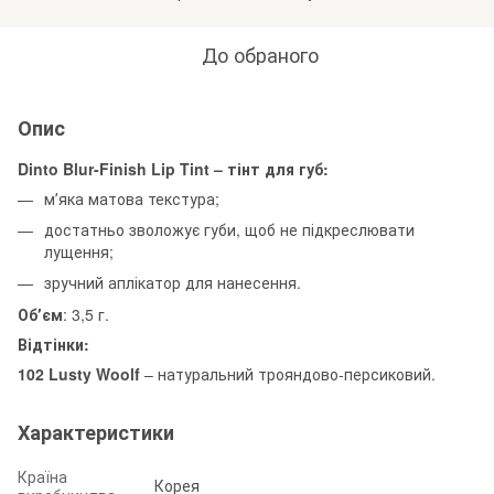
До обраного
Опис
Dinto Blur-Finish Lip Tint – тінт для губ:
мʼяка матова текстура;
достатньо зволожує губи, щоб не підкреслювати
лущення;
зручний аплікатор для нанесення.
Обʼєм
: 3,5 г.
Відтінки:
102 Lusty Woolf
– натуральний трояндово-персиковий.
Характеристики
Країна
Корея