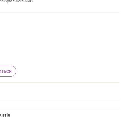
опичувальної знижки
иться
антія