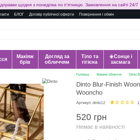
ідправки щодня з понеділка по п'ятницю. Замовлення на сайті 24/7 
такти
БЛОГ
Договір публічної оферти
Повернення і обмін
Макіяж
Догляд за
Тіло та
☀️Сонце і
сся
брів
обличчям
гігієна
засмага
Головна
Макіяж обличчя
Dinto 
Dinto Blur-Finish Wo
Wooncho
Артикул: dinto12
1
520 грн
Немає в наявності