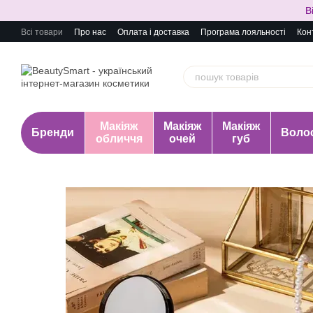
Перейти до основного контенту
В
Всі товари
Про нас
Оплата і доставка
Програма лояльності
Кон
Макіяж
Макіяж
Макіяж
Бренди
Воло
обличчя
очей
губ