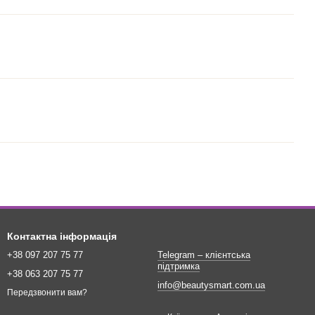
Контактна інформація
+38 097 207 75 77
Telegram – клієнтська
підтримка
+38 063 207 75 77
info@beautysmart.com.ua
Передзвонити вам?