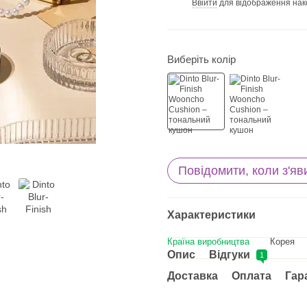
Ввійти
для відображення нак
%
Виберіть колір
Повідомити, коли з'яв
Характеристики
Країна виробництва
Корея
Опис
Відгуки
1
Доставка
Оплата
Гар