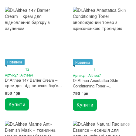
Новинка
Новинка
12
1
Артикул: Althea4
Артикул: Althea7
Dr.Althea 147 Barrier Cream –
Dr.Althea Anastatica Skin
крем для відновлення бар'єру
Conditioning Toner –
з азуленом 50 мл
зволожуючий тонер з
850 грн
790 грн
ієрихонською трояндою 250
мл
Купити
Купити