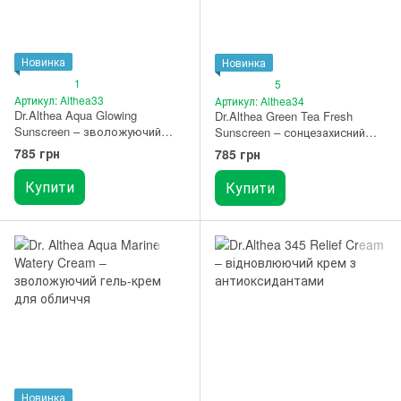
Новинка
Новинка
1
5
Артикул: Althea33
Артикул: Althea34
Dr.Althea Aqua Glowing
Dr.Althea Green Tea Fresh
Sunscreen – зволожуючий
Sunscreen – сонцезахисний
сонцезахисний крем з SPF50+
крем з зеленим чаєм з
785 грн
785 грн
PA++++
SPF50+ PA++++
Купити
Купити
Новинка