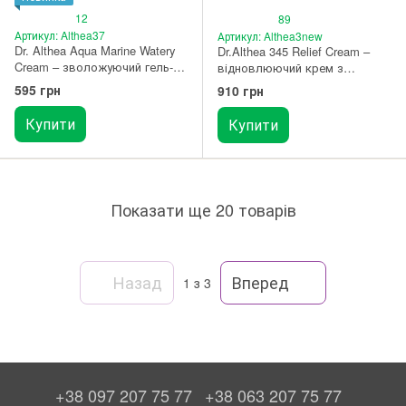
12
89
Артикул: Althea37
Артикул: Althea3new
Dr. Althea Aqua Marine Watery
Dr.Althea 345 Relief Cream –
Cream – зволожуючий гель-
відновлюючий крем з
крем для обличчя 50 мл
антиоксидантами 50 мл
595 грн
910 грн
(ОНОВЛЕНИЙ)
Купити
Купити
Показати ще 20 товарів
Назад
Вперед
1
з 3
+38 097 207 75 77
+38 063 207 75 77