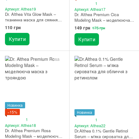
1
Артикул: Althea19
Артикул: Althea17
Dr. Althea Vita Glow Mask –
Dr. Althea Premium Cica
тканинна маска для сяяння
Modeling Mask – моделююча
шкіри з ніацинамідом та
маска з центеллою 1 шт.
110 грн
149 грн
175 грн
обліпихою 1 шт.
Купити
Купити
Новинка
−15%
Новинка
1
1
Артикул: Althea18
Артикул: Althea22
Dr. Althea Premium Rosa
Dr.Althea 0.1% Gentle Retinol
Modeling Mask – моделююча
Serum – м'яка сироватка для