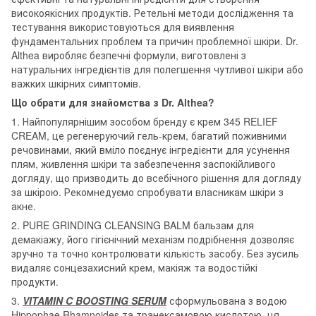
високоякісних продуктів. Ретельні методи дослідження та
тестування використовуються для виявлення
фундаментальних проблем та причин проблемної шкіри. Dr.
Althea виробляє безпечні формули, виготовлені з
натуральних інгредієнтів для полегшення чутливої шкіри або
важких шкірних симптомів.
Що обрати для знайомства з Dr. Althea?
1. Найпопулярнішим зособом бренду є крем 345 RELIEF
CREAM, це регенеруючий гель-крем, багатий поживними
речовинами, який вміло поєднує інгредієнти для усунення
плям, живлення шкіри та забезпечення заспокійливого
догляду, що призводить до всебічного рішення для догляду
за шкірою. Рекомнедуємо спробувати власникам шкіри з
акне.
2. PURE GRINDING CLEANSING BALM бальзам для
демакіажу, його гігієнічний механізм подрібнення дозволяє
зручно та точно контролювати кількість засобу. Без зусиль
видаляє сонцезахисний крем, макіяж та водостійкі
продукти.
3.
VITAMIN C BOOSTING SERUM
сформульована з водою
Hippophae Rhamnoides та транексамовою кислотою, ця