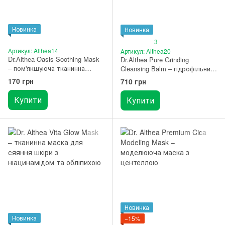
Новинка
Новинка
3
Артикул: Althea14
Артикул: Althea20
Dr.Althea Oasis Soothing Mask
Dr.Althea Pure Grinding
– пом'якшуюча тканинна
Cleansing Balm – гідрофільний
маска 1 шт.
бальзам для зняття макіяжу з
170 грн
710 грн
дозатором "теркою"
Купити
Купити
Новинка
Новинка
−15%