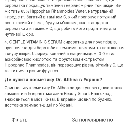
сироватка покращує тьмяний і нерівномірний тон шкіри. Він
містить 63% Hippophae Rhamnoides Water, натуральний
інгредієнт, багатий вітаміном С, який пропонує потужний
освітлюючий ефект, будучи м'якшим, ніж стандартні
сироватки з вітаміном С, що робить його придатним для
чутливої шкіри.
4. GENTLE VITAMIN C SERUM сироватка для початківців,
призначена для боротьби з темними плямами та поліпшення
тонусу шкіри. Сформульований з ніацинамідом, 3-0-етил
аскорбіновою кислотою та фруктовим екстрактом
Hippophae Rhamnoides, він перевершує рівень вітаміну С, що
міститься в різних фруктах.
Де купити косметику Dr. Althea в Україні?
Оригінальну косметику Dr. Althea за доступною ціною можна
замовити в Інтернет-магазині Beauty Smart. Наш склад
знаходиться в місті Києві. Відправки щодня по буднях,
доставка займає 1-2 дні по Україні.
Фільтр
За популярністю