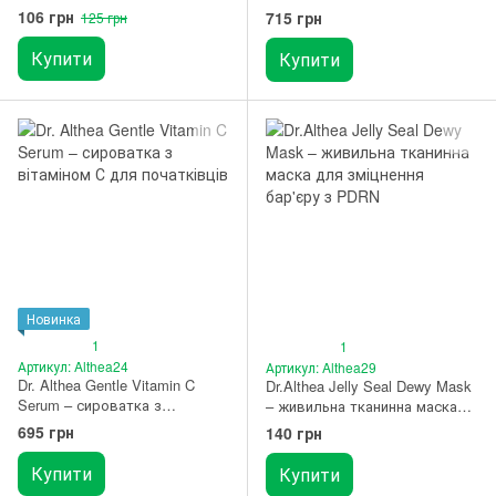
маска з трояндою 1 шт.
обличчя з ретинолом 30 мл
106 грн
715 грн
125 грн
(термін придатності до
17.12.2026)
Купити
Купити
Новинка
1
1
Артикул: Althea24
Артикул: Althea29
Dr. Althea Gentle Vitamin C
Dr.Althea Jelly Seal Dewy Mask
Serum – сироватка з
– живильна тканинна маска
вітаміном С для початківців
для зміцнення бар'єру з PDRN
695 грн
140 грн
30 мл
1 шт.
Купити
Купити