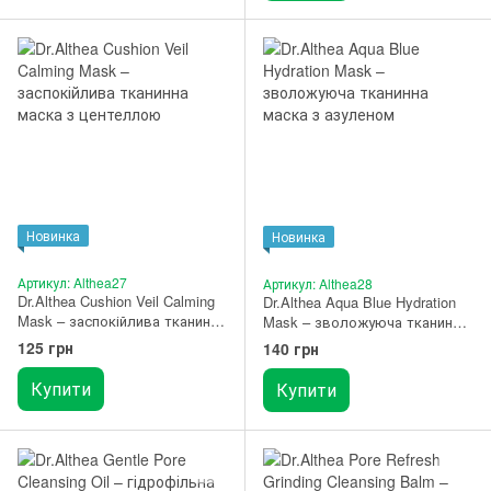
Новинка
Новинка
Артикул: Althea27
Артикул: Althea28
Dr.Althea Cushion Veil Calming
Dr.Althea Aqua Blue Hydration
Mask – заспокійлива тканинна
Mask – зволожуюча тканинна
маска з центеллою 1 шт.
маска з азуленом 1 шт.
125 грн
140 грн
Купити
Купити