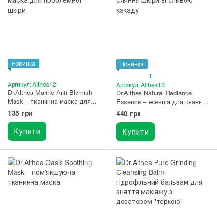
Новинка
Новинка
1
Артикул: Althea12
Артикул: Althea13
Dr.Althea Marine Anti-Blemish
Dr.Althea Natural Radiance
Mask – тканинна маска для
Essence – есенція для сяяння
проблемної шкіри 1 шт.
шкіри зі сливою какаду 30 мл
135 грн
440 грн
Купити
Купити