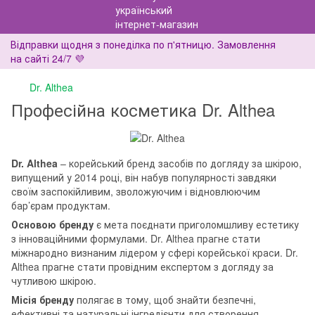
Відправки щодня з понеділка по п'ятницю. Замовлення
на сайті 24/7 💜
Dr. Althea
Професійна косметика Dr. Althea
Dr. Althea
– корейський бренд засобів по догляду за шкірою,
випущений у 2014 році, він набув популярності завдяки
своїм заспокійливим, зволожуючим і відновлюючим
бар’єрам продуктам.
Основою бренду
є мета поєднати приголомшливу естетику
з інноваційними формулами. Dr. Althea прагне стати
міжнародно визнаним лідером у сфері корейської краси. Dr.
Althea прагне стати провідним експертом з догляду за
чутливою шкірою.
Місія бренду
полягає в тому, щоб знайти безпечні,
ефективні та натуральні інгредієнти для створення