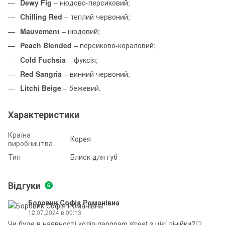
Dewy Fig
– нюдово-персиковий;
Chilling Red
– теплий червоний;
Mauvement
– нюдовий;
Peach Blended
– персиково-кораловий;
Cold Fuchsia
– фуксія;
Red Sangria
– винний червоний;
Litchi Beige
– бежевий.
Характеристики
Країна
Корея
виробництва
Тип
Блиск для губ
Відгуки
6
Боровик Софія Романівна
12.07.2024 в 00:13
Чи буде в наявності колір gangnam street з цієї лінійки?🤍