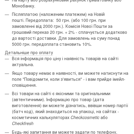
Монобанку.
Післяплатою (наложеним платежем) на Новій
пошті. Передоплата: 50 грн. (або 100 грн. при
замовленні від 2000 грн.). Комісія Нової Пошти за
грошовий переказ 20 грн. + 2% - сплачується додатково
до вартості доставки. Для замовлень на суму понад
5000 грн. передоплата становить 10%.
Детальніше про оплату
Вся інформація про ціну і наявність товарів на сайті
актуальна.
Якщо товару немає в наявності, ви можете натиснути на
поле "Повідомити, коли з'явиться" - і вам прийде імейл-
сповіщення.
Всі товари на сайті є якісними та оригінальними
(автентичними). Інформацію про товар (дата
виготовлення) ви можете дізнатись, ввівши номер партії
(батч код), який знаходиться на упакоці, на сайтах -
косметичних калькуляторах
Checkcosmetic
або
Checkfresh
Будь-які запитання ви можете задати по телефону,