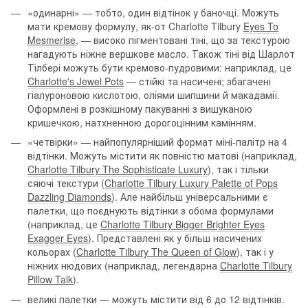
«одинарні» — тобто, один відтінок у баночці. Можуть
мати кремову формулу, як-от Charlotte Tilbury
Eyes To
Mesmerise
, — високо пігментовані тіні, що за текстурою
нагадують ніжне вершкове масло. Також тіні від Шарлот
Тілбері можуть бути кремово-пудровими: наприклад, це
Charlotte's Jewel Pots
— стійкі та насичені; збагачені
гіалуроновою кислотою, оліями шипшини й макадамії.
Оформлені в розкішному пакуванні з вишуканою
кришечкою, натхненною дорогоцінним камінням.
«четвірки» — найпопулярніший формат міні-палітр на 4
відтінки. Можуть містити як повністю матові (наприклад,
Charlotte Tilbury The Sophisticate Luxury
), так і тільки
сяючі текстури (
Charlotte Tilbury Luxury Palette of Pops
Dazzling Diamonds
). Але найбільш універсальними є
палетки, що поєднують відтінки з обома формулами
(наприклад, це
Charlotte Tilbury Bigger Brighter Eyes
Exagger Eyes
). Представлені як у більш насичених
кольорах (
Charlotte Tilbury The Queen of Glow
), так і у
ніжних нюдових (наприклад, легендарна
Charlotte Tilbury
Pillow Talk
).
великі палетки — можуть містити від 6 до 12 відтінків.