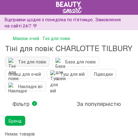
Відправки щодня з понеділка по п'ятницю. Замовлення
на сайті 24/7 💜
Макіяж очей
Тіні для повік
Тіні для повік CHARLOTTE TILBURY
Тіні для повік
База для повік
Олівці для очей
Туш для вій
Підводки
Накладні вії
Фільтр
За популярністю
1
Бренд
Немає товарів