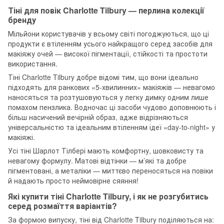
Тіні для повік Charlotte Tilbury — перлина колекції
бренду
Мільйони користувачів у всьому світі погоджуються, що ці
продукти є втіленням усього найкращого серед засобів для
макіяжу очей — високої пігментації, стійкості та простоти
використання.
Тіні Charlotte Tilbury добре відомі тим, що вони ідеально
підходять для ранкових «5-хвилинних» макіяжів — невагомо
наносяться та розтушовуються у легку димку одним лише
помахом пензлика. Водночас ці засоби чудово доповнюють і
більш насичений вечірній образ, адже відрізняються
універсальністю та ідеальним втіленням ідеї «day-to-night» у
макіяжі.
Усі тіні Шарлот Тілбері мають комфортну, шовковисту та
невагому формулу. Матові відтінки — м’які та добре
пігментовані, а металіки — миттєво переносяться на повіки
й надають просто неймовірне сяяння!
Які купити тіні Charlotte Tilbury, і як не розгубитись
серед розмаїття варіантів?
За формою випуску, тіні від Charlotte Tilbury поділяються на: