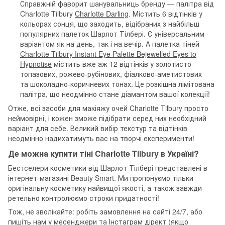
Справжній фаворит шанувальниць бренду — палітра від
Charlotte Tilbury
Charlotte Darling
. Містить 6 відтінків у
кольорах сонця, що заходить, відібраних з найбільш
популярних палеток Шарлот Тілбері. Є універсальним
варіантом як на день, так і на вечір. А палетка тіней
Charlotte Tilbury Instant Eye Palette Bejewelled Eyes to
Hypnotise
містить вже аж 12 відтінків у золотисто-
топазових, рожево-рубінових, фіалково-аметистових
та шоколадно-коричневих тонах. Це розкішна лімітована
палітра, що неодмінно стане діамантом вашої колекції!
Отже, всі засоби для макіяжу очей Charlotte Tilbury просто
неймовірні, і кожен зможе підібрати серед них необхідний
варіант для себе. Великий вибір текстур та відтінків
неодмінно надихатимуть вас на творчі експерименти!
Де можна купити тіні Charlotte Tilbury в Україні?
Бестселери косметики від Шарлот Тілбері представлені в
інтернет-магазині Beauty Smart. Ми пропонуємо тільки
оригінальну косметику найвищої якості, а також завжди
ретельно контролюємо строки придатності!
Тож, не зволікайте: робіть замовлення на сайті 24/7, або
пишіть нам у месенджери та Інстаграм дірект (якщо