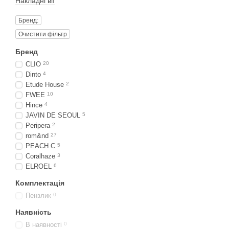
Накладні вії
Бренд:
Очистити фільтр
Бренд
CLIO
20
Dinto
4
Etude House
2
FWEE
10
Hince
4
JAVIN DE SEOUL
5
Peripera
2
rom&nd
27
PEACH C
5
Coralhaze
3
ELROEL
6
Комплектація
Пензлик
0
Наявність
В наявності
0