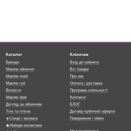
Каталог
Клієнтам
Бренди
Вхід до кабінету
Макіяж обличчя
Всі товари
Макіяж очей
Про нас
Макіяж губ
Оплата і доставка
Волосся
Програма лояльності
Макіяж брів
Контакти
Догляд за обличчям
БЛОГ
Тіло та гігієна
Договір публічної оферти
☀️Сонце і засмага
Повернення і обмін
🎄Набори косметики