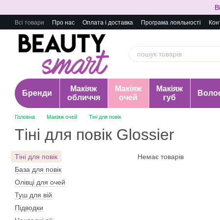
Перейти до основного контенту
В
Всі товари
Про нас
Оплата і доставка
Програма лояльності
Кон
Макіяж
Макіяж
Макіяж
Бренди
Воло
обличчя
очей
губ
Головна
Макіяж очей
Тіні для повік
Тіні для повік Glossier
Тіні для повік
Немає товарів
База для повік
Олівці для очей
Туш для вій
Підводки