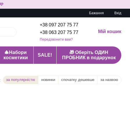
💜
Бажання
Вхід
+38 097 207 75 77
Мій кошик
+38 063 207 75 77
Передзвонити вам?
🎄Набори
🎁 Оберіть ОДИН
SALE!
косметики
ПРОБНИК в подарунок
за популярністю
новинки
спочатку дешевше
за назвою
: