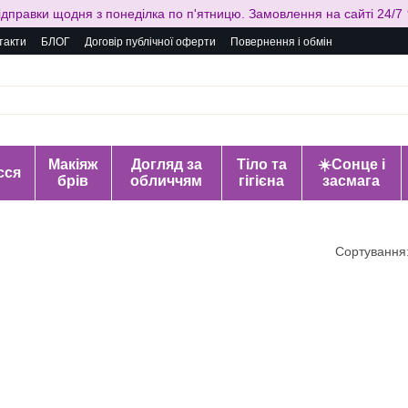
ідправки щодня з понеділка по п'ятницю. Замовлення на сайті 24/7 
такти
БЛОГ
Договір публічної оферти
Повернення і обмін
Макіяж
Догляд за
Тіло та
☀️Сонце і
сся
брів
обличчям
гігієна
засмага
Сортування