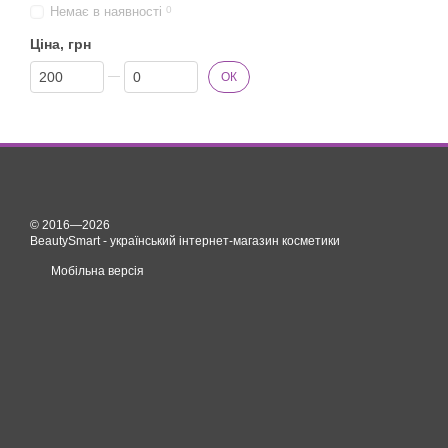
Немає в наявності
0
Ціна, грн
Від Ціна, грн
До Ціна, грн
ОК
© 2016—2026
BeautySmart - український інтернет-магазин косметики
Мобільна версія