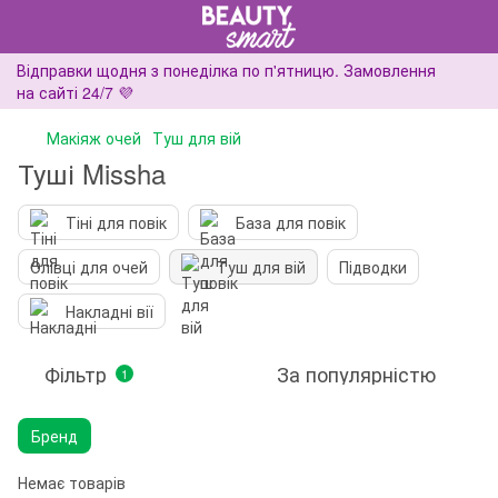
Відправки щодня з понеділка по п'ятницю. Замовлення
на сайті 24/7 💜
Макіяж очей
Туш для вій
Туші Missha
Тіні для повік
База для повік
Олівці для очей
Туш для вій
Підводки
Накладні вії
Фільтр
За популярністю
1
Бренд
Немає товарів