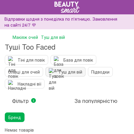
Відправки щодня з понеділка по п'ятницю. Замовлення
на сайті 24/7 💜
Макіяж очей
Туш для вій
Туші Too Faced
Тіні для повік
База для повік
Олівці для очей
Туш для вій
Підводки
Накладні вії
Фільтр
За популярністю
1
Бренд
Немає товарів