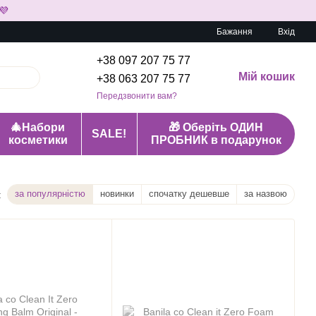
💜
Бажання
Вхід
+38 097 207 75 77
Мій кошик
+38 063 207 75 77
Передзвонити вам?
🎄Набори
🎁 Оберіть ОДИН
SALE!
косметики
ПРОБНИК в подарунок
за популярністю
новинки
спочатку дешевше
за назвою
: