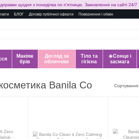
ідправки щодня з понеділка по п'ятницю. Замовлення на сайті 24/7 
такти
БЛОГ
Договір публічної оферти
Повернення і обмін
Макіяж
Догляд за
Тіло та
☀️Сонце і
сся
брів
обличчям
гігієна
засмага
косметика Banila Co
Сортування