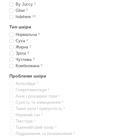
By Juccy
1
Glow
2
hidehere
10
Тип шкіри
Нормальна
5
Суха
4
Жирна
3
Зріла
4
Чутлива
5
Комбінована
5
Проблеми шкіри
Анти-ейдж
0
Гіперпігментація
0
Акне і розширені пори
0
Сухість та зневоднення
0
Темні кола і припухлість
0
Нерівний тон
0
Текстура
0
Тьмяний/сірий колір
0
Подразнення та почервоніння
0