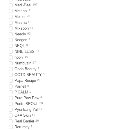
Medi-Peel
107
Meisani
1
Melixir
23
Missha
12
Mixsoon
48
Needly
63
Neogen
2
NEQI
9
NINE LESS
31
nooni
10
Numbuzin
67
Ondo Beauty
1
OOTD BEAUTY
3
Papa Recipe
23
Parnell
5
P.CALM
1
Pure Paw Paw
9
Purito SEOUL
59
Pyunkang Yul
87
Q+A Skin
52
Real Barrier
26
Returnity
1