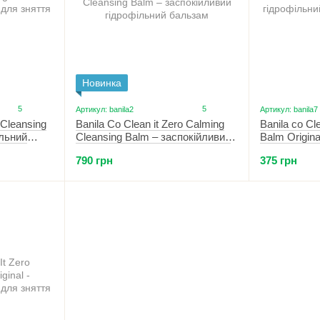
Новинка
5
5
Артикул: banila2
Артикул: banila7
 Cleansing
Banila Co Clean it Zero Calming
Banila co Cl
ільний
Cleansing Balm – заспокійливий
Balm Origina
акіяжу 100
гідрофільний бальзам 100 мл
бальзам для
790 грн
375 грн
мл