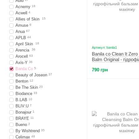
Abib
Acnemy
18
Acwell
4
Allies of Skin
15
Amuse
6
Anua
67
APLB
44
April Skin
18
Артикул: banila1
Arencia
36
Banila co Clean It Zero
Arocell
63
Balm Original - гідроф
Axis-Y
36
бальзам для зняття м
Banila Co
5
790 грн
мл
Beauty of Joseon
37
Benton
12
Be The Skin
20
Biodance
33
B.LAB
10
BLIV:U
7
Bonajour
1
BRAYE
11
Bueno
2
By Wishtrend
35
Celimax
48