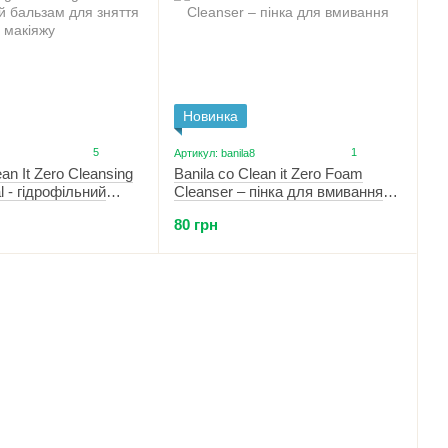
Новинка
5
1
Артикул: banila8
ean It Zero Cleansing
Banila co Clean it Zero Foam
l - гідрофільний
Cleanser – пінка для вмивання
 зняття макіяжу 50
30 мл
80 грн