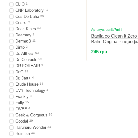
CLIO
1
CNP Laboratory
1
Cos De Baha
55
Cosrx
71
Dear, Klairs
64
Артикул: banila7mini
Dearmay
3
Banila co Clean It Zero
Derma:B
11
Balm Original - гідроф
бальзам для зняття м
Dinto
2
245 грн
мл
Dr. Althea
53
Dr. Ceuracle
95
DR.FORHAIR
3
Dr.G
19
Dr. Jart+
4
Etude House
18
EVY Technology
4
Frankly
3
Fully
15
FWEE
4
Geek & Gorgeous
19
Goodal
29
Haruharu Wonder
34
Heimish
44