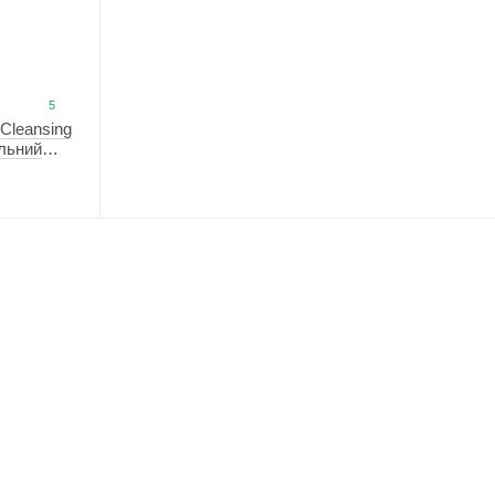
5
 Cleansing
ільний
акіяжу 25