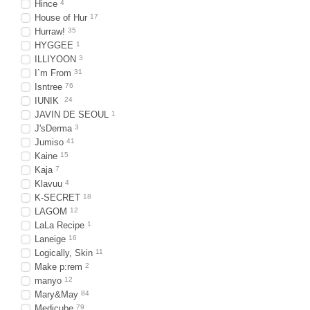
Hince
4
House of Hur
17
Hurraw!
35
HYGGEE
1
ILLIYOON
3
I`m From
31
Isntree
76
IUNIK
24
JAVIN DE SEOUL
1
J'sDerma
3
Jumiso
41
Kaine
15
Kaja
7
Klavuu
4
K-SECRET
18
LAGOM
12
LaLa Recipe
1
Laneige
16
Logically, Skin
11
Make p:rem
2
manyo
12
Mary&May
84
Medicube
79