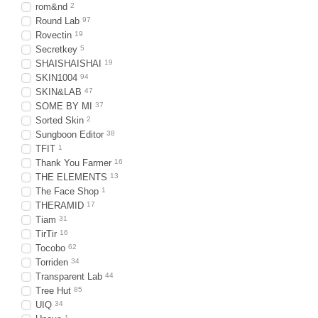
rom&nd
2
Round Lab
97
Rovectin
19
Secretkey
5
SHAISHAISHAI
19
SKIN1004
94
SKIN&LAB
47
SOME BY MI
37
Sorted Skin
2
Sungboon Editor
38
TFIT
1
Thank You Farmer
16
THE ELEMENTS
13
The Face Shop
1
THERAMID
17
Tiam
31
TirTir
16
Tocobo
62
Torriden
34
Transparent Lab
44
Tree Hut
85
UIQ
34
1