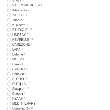
Unove
VT COSMETICS
133
WhoCares
2
ZAPZYT
1
Trihard
2
z+piderm
4
STUDIO17
11
LINDSAY
5
HEVEBLUE
27
CAREZONE
2
LAKA
1
Delphyr
1
MOEV
1
Baren
5
ClearDea
5
Hanskin
13
ELROEL
8
Dr.Reju-All
7
Slowpure
5
Deepair
1
HYAAH
5
MEDITHERAPY
2
Centellian24
19