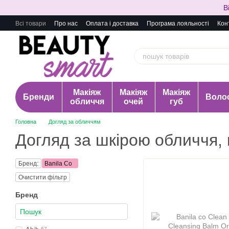
Перейти до основного контенту
В
Всі товари
Про нас
Оплата і доставка
Програма лояльності
Кон
Макіяж
Макіяж
Макіяж
Бренди
Воло
обличчя
очей
губ
Головна
Догляд за обличчям
Догляд за шкірою обличчя, 
Бренд:
Banila Co
Очистити фільтр
Бренд
67