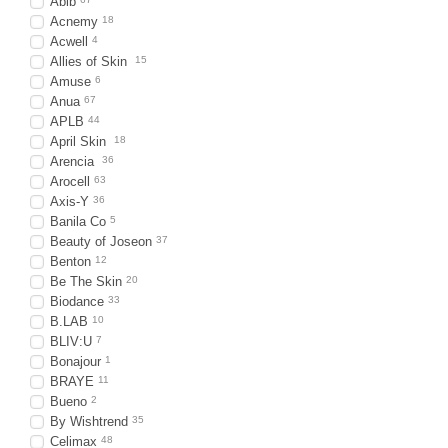
Abib
Acnemy
18
Acwell
4
Allies of Skin
15
Amuse
6
Anua
67
APLB
44
April Skin
18
Arencia
36
Arocell
63
Axis-Y
36
Banila Co
5
Beauty of Joseon
37
Benton
12
Be The Skin
20
Biodance
33
B.LAB
10
BLIV:U
7
Bonajour
1
BRAYE
11
Bueno
2
By Wishtrend
35
Celimax
48