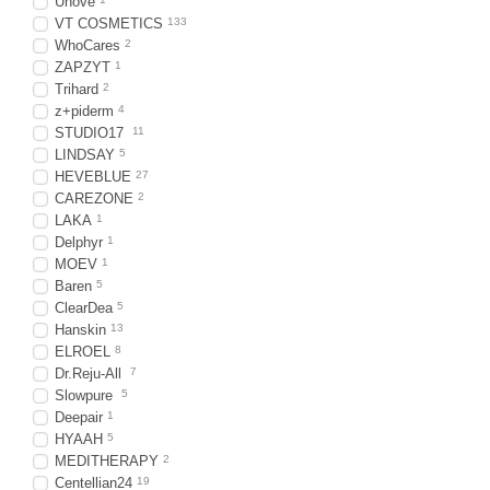
Unove
VT COSMETICS
133
WhoCares
2
ZAPZYT
1
Trihard
2
z+piderm
4
STUDIO17
11
LINDSAY
5
HEVEBLUE
27
CAREZONE
2
LAKA
1
Delphyr
1
MOEV
1
Baren
5
ClearDea
5
Hanskin
13
ELROEL
8
Dr.Reju-All
7
Slowpure
5
Deepair
1
HYAAH
5
MEDITHERAPY
2
Centellian24
19