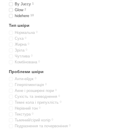
By Juccy
1
Glow
2
hidehere
10
Тип шкіри
Нормальна
0
Суха
0
Жирна
0
Зріла
0
Чутлива
0
Комбінована
0
Проблеми шкіри
Анти-ейдж
0
Гіперпігментація
0
Акне і розширені пори
0
Сухість та зневоднення
0
Темні кола і припухлість
0
Нерівний тон
0
Текстура
0
Тьмяний/сірий колір
0
Подразнення та почервоніння
0