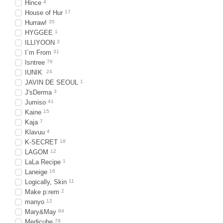
Hince
4
House of Hur
17
Hurraw!
35
HYGGEE
1
ILLIYOON
3
I`m From
31
Isntree
76
IUNIK
24
JAVIN DE SEOUL
1
J'sDerma
3
Jumiso
41
Kaine
15
Kaja
7
Klavuu
4
K-SECRET
18
LAGOM
12
LaLa Recipe
1
Laneige
16
Logically, Skin
11
Make p:rem
2
manyo
12
Mary&May
84
Medicube
79