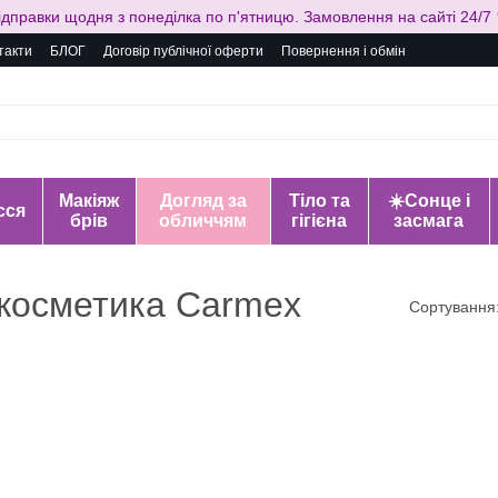
ідправки щодня з понеділка по п'ятницю. Замовлення на сайті 24/7 
такти
БЛОГ
Договір публічної оферти
Повернення і обмін
Макіяж
Догляд за
Тіло та
☀️Сонце і
сся
брів
обличчям
гігієна
засмага
 косметика Carmex
Сортування