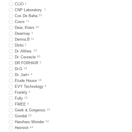
CLIO
1
CNP Laboratory
1
Cos De Baha
55
Cosrx
71
Dear, Klairs
64
Dearmay
3
Derma:B
11
Dinto
2
Dr. Althea
53
Dr. Ceuracle
95
DR.FORHAIR
3
Dr.G
19
Dr. Jart+
4
Etude House
18
EVY Technology
4
Frankly
3
Fully
15
FWEE
4
Geek & Gorgeous
19
Goodal
29
Haruharu Wonder
34
Heimish
44