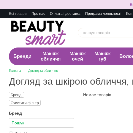
Перейти до основного контенту
В
Всі товари
Про нас
Оплата і доставка
Програма лояльності
Кон
Макіяж
Макіяж
Макіяж
Бренди
Воло
обличчя
очей
губ
Головна
Догляд за обличчям
Догляд за шкірою обличчя,
Немає товарів
Бренд:
Очистити фільтр
Бренд
67