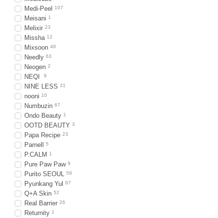
Medi-Peel
107
Meisani
1
Melixir
23
Missha
12
Mixsoon
48
Needly
63
Neogen
2
NEQI
9
NINE LESS
31
nooni
10
Numbuzin
67
Ondo Beauty
1
OOTD BEAUTY
3
Papa Recipe
23
Parnell
5
P.CALM
1
Pure Paw Paw
9
Purito SEOUL
59
Pyunkang Yul
87
Q+A Skin
52
Real Barrier
26
Returnity
1