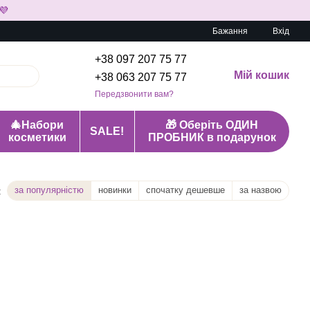
💜
Бажання
Вхід
+38 097 207 75 77
Мій кошик
+38 063 207 75 77
Передзвонити вам?
🎄Набори
🎁 Оберіть ОДИН
SALE!
косметики
ПРОБНИК в подарунок
за популярністю
новинки
спочатку дешевше
за назвою
: