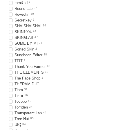
rom&nd
2
Round Lab
97
Rovectin
19
Secretkey
5
SHAISHAISHAI
19
SKIN1004
94
SKIN&LAB
47
SOME BY MI
37
Sorted Skin
2
Sungboon Editor
38
TFIT
1
Thank You Farmer
16
THE ELEMENTS
13
The Face Shop
1
THERAMID
17
Tiam
31
TirTir
16
Tocobo
62
Torriden
34
Transparent Lab
44
Tree Hut
85
UIQ
34
1