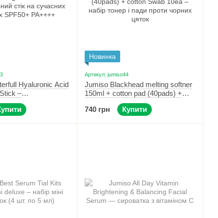
Новинка
43
Артикул: jumiso44
rfull Hyaluronic Acid
Jumiso Blackhead melting softner
Stick –
150ml + cotton pad (40pads) +
ий стік на сучасних
cotton Swab 10ea – набір тонер і
Купити
740 грн
Купити
PF50+ PA++++
пади проти чорних цяток