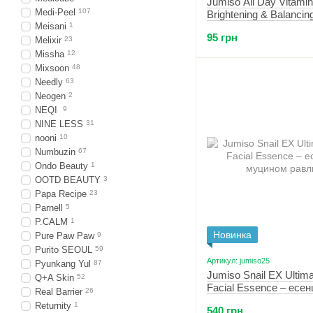
Jumiso All Day Vitamin
Medi-Peel
107
Brightening & Balancing
Meisani
1
Serum 5 ml MINI — си
95 грн
вітаміном С 5 мл МІНІ
Melixir
23
Missha
12
Mixsoon
48
Needly
63
Neogen
2
NEQI
9
NINE LESS
31
nooni
10
Numbuzin
67
Ondo Beauty
1
OOTD BEAUTY
3
Papa Recipe
23
Parnell
5
P.CALM
1
Новинка
Pure Paw Paw
9
Purito SEOUL
59
Артикул: jumiso25
Pyunkang Yul
87
Jumiso Snail EX Ultim
Q+A Skin
52
Facial Essence – есен
Real Barrier
26
муцином равлика 120
Returnity
1
540 грн