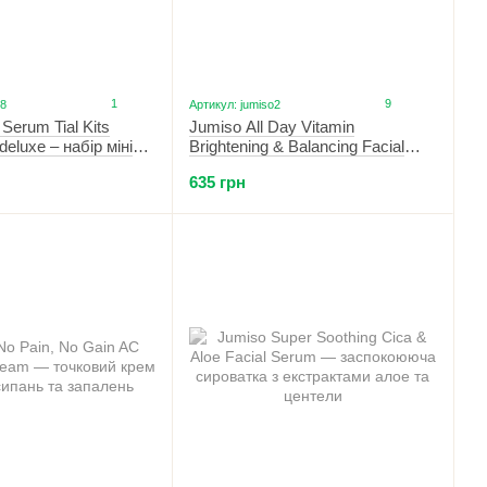
1
9
38
Артикул: jumiso2
Serum Tial Kits
Jumiso All Day Vitamin
deluxe – набір міні
Brightening & Balancing Facial
 шт. по 5 мл)
Serum 30 ml — сироватка з
635 грн
вітаміном С 30 мл