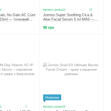
11
12
Артикул: jumiso13
ain, No Gain AC Cure
Jumiso Super Soothing Cica &
 15ml — точковий
Aloe Facial Serum 5 ml MINI —
висипань та
заспокоююча сироватка з
90 грн
5 мл
екстрактами алое та центели 5
мл МІНІ
Новинка
1
23
Артикул: jumiso24