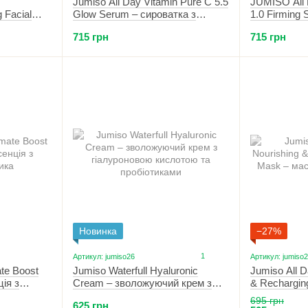
Jumiso All Day Vitamin Pure C 5.5
JUMISO All 
 Facial
Glow Serum – сироватка з
1.0 Firming
роватка з
вітаміном С 5.5%
для пружнос
715 грн
715 грн
бакучіолом 
Новинка
−27%
1
Артикул: jumiso26
Артикул: jumiso
ate Boost
Jumiso Waterfull Hyaluronic
Jumiso All D
ція з
Cream – зволожуючий крем з
& Rechargin
 мл
гіалуроновою кислотою та
маска для с
695 грн
625 грн
пробіотиками 50 мл