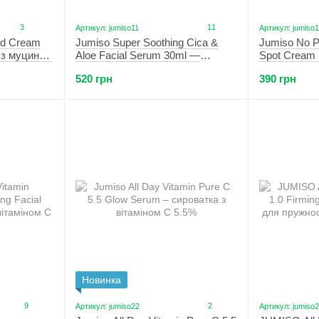
3
11
Артикул: jumiso11
Артикул: jumiso
od Cream
Jumiso Super Soothing Cica &
Jumiso No P
м з муцином
Aloe Facial Serum 30ml —
Spot Cream
 50 г
заспокоююча сироватка з
крем проти 
520 грн
390 грн
екстрактами алое та центели 30
запалень 1
мл
Новинка
9
2
Артикул: jumiso22
Артикул: jumiso