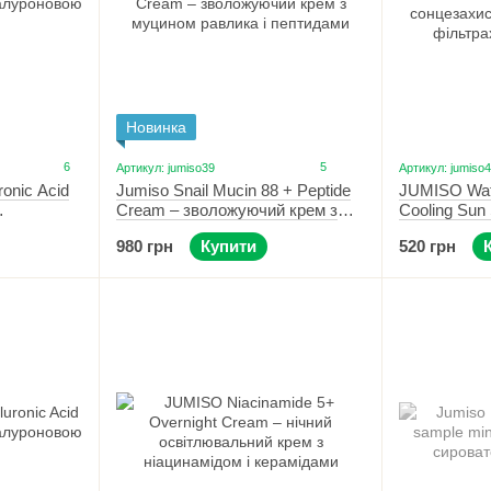
Новинка
6
5
Артикул: jumiso39
Артикул: jumiso
ronic Acid
Jumiso Snail Mucin 88 + Peptide
JUMISO Wate
Cream – зволожуючий крем з
Cooling Sun 
ю 50 мл
муцином равлика і пептидами
сонцезахисн
980 грн
Купити
520 грн
100 мл
фільтрах S