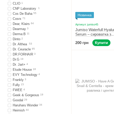
CLIO
1
CNP Laboratory
1
Cos De Baha
55
Новинка
Cosrx
71
Dear, Klairs
64
Артикул: jumiso45
Dearmay
3
Jumiso Waterfull Hyalu
Derma:B
11
Serum – сироватка з
гіалуроновою кислото
Dinto
2
200 грн
Купити
Dr. Althea
53
Dr. Ceuracle
95
DR.FORHAIR
3
Dr.G
19
Dr. Jart+
4
Etude House
18
EVY Technology
4
Frankly
3
Fully
15
FWEE
4
Geek & Gorgeous
19
Goodal
29
Haruharu Wonder
34
Heimish
44