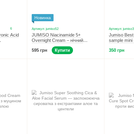
Новинка
6
Артикул: jumiso52
Артикул: jumiso
ronic Acid
JUMISO Niacinamide 5+
Jumiso Best 
Overnight Cream – нічний
sample mini 
ю 20 мл
освітлювальний крем з
сироваток (4
595 грн
Купити
350 грн
ніацинамідом і керамідами 50 мл