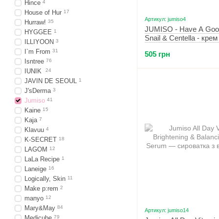
Hince
4
House of Hur
17
Артикул: jumiso4
Hurraw!
35
JUMISO - Have A Go
HYGGEE
1
Snail & Centella - кре
ILLIYOON
3
равлика і центеллою -
I`m From
31
505 грн
Isntree
76
IUNIK
24
JAVIN DE SEOUL
1
J'sDerma
3
Jumiso
41
Kaine
15
Kaja
7
Klavuu
4
K-SECRET
18
LAGOM
12
LaLa Recipe
1
Laneige
16
Logically, Skin
11
Make p:rem
2
manyo
12
Mary&May
84
Артикул: jumiso14
Medicube
79