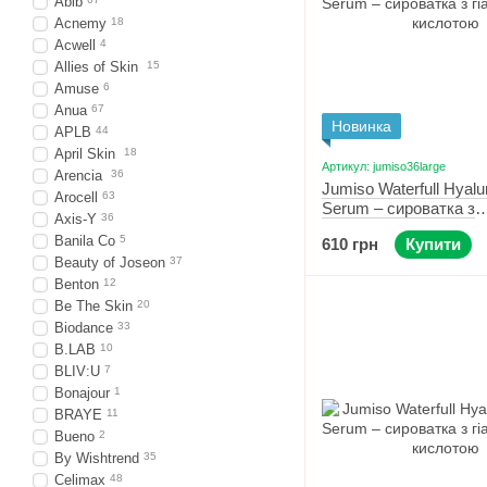
Abib
Acnemy
18
Acwell
4
Allies of Skin
15
Amuse
6
Anua
67
Новинка
APLB
44
April Skin
18
Артикул: jumiso36large
Arencia
36
Jumiso Waterfull Hyalu
Arocell
63
Serum – сироватка з
Axis-Y
36
гіалуроновою кислото
Banila Co
5
610 грн
Купити
Beauty of Joseon
37
Benton
12
Be The Skin
20
Biodance
33
B.LAB
10
BLIV:U
7
Bonajour
1
BRAYE
11
Bueno
2
By Wishtrend
35
Celimax
48