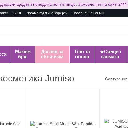
ідправки щодня з понеділка по п'ятницю. Замовлення на сайті 24/7 
такти
БЛОГ
Договір публічної оферти
Повернення і обмін
Макіяж
Догляд за
Тіло та
☀️Сонце і
сся
брів
обличчям
гігієна
засмага
 косметика Jumiso
Сортування