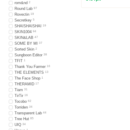
rom&nd
2
Round Lab
97
Rovectin
19
Secretkey
5
SHAISHAISHAI
19
SKIN1004
94
SKIN&LAB
47
SOME BY MI
37
Sorted Skin
2
Sungboon Editor
38
TFIT
1
Thank You Farmer
16
THE ELEMENTS
13
The Face Shop
1
THERAMID
17
Tiam
31
TirTir
16
Tocobo
62
Torriden
34
Transparent Lab
44
Tree Hut
85
UIQ
34
1