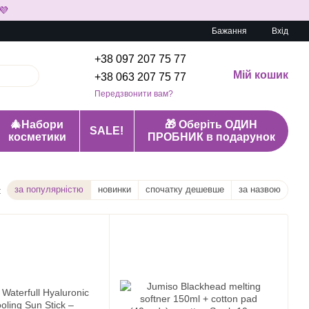
💜
Бажання
Вхід
+38 097 207 75 77
Мій кошик
+38 063 207 75 77
Передзвонити вам?
🎄Набори
🎁 Оберіть ОДИН
SALE!
косметики
ПРОБНИК в подарунок
за популярністю
новинки
спочатку дешевше
за назвою
: