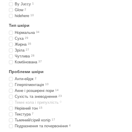
By Juccy
1
Glow
2
hidehere
10
Тип шкіри
Нормальна
34
Суха
29
Жирна
35
Зріла
27
Чутлива
28
Комбінована
37
Проблеми шкіри
Анти-ейдж
2
Гіперпігментація
10
Акне і розширені пори
14
Сухість та зневоднення
23
Темні кола і припухлість
0
Нерівний тон
15
Текстура
7
Тьмяний/сірий колір
17
Подразнення та почервоніння
4