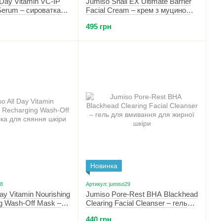
Day Vitamin VC-IP
Jumiso Snail EX Ultimate Barrier
 Serum – сироватка
Facial Cream – крем з муцином
ті шкіри з
равлика 100 мл
495 грн
30 мл
Новинка
28
Артикул: jumiso29
ay Vitamin Nourishing
Jumiso Pore-Rest BHA Blackhead
g Wash-Off Mask –
Clearing Facial Cleanser – гель
яяння шкіри 100 мл
для вмивання для жирної шкіри
440 грн
150 мл