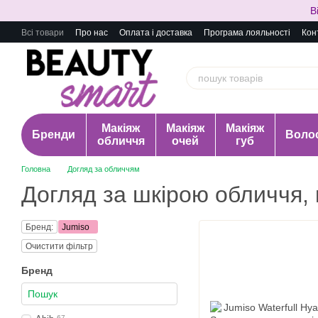
Перейти до основного контенту
В
Всі товари
Про нас
Оплата і доставка
Програма лояльності
Кон
Макіяж
Макіяж
Макіяж
Бренди
Воло
обличчя
очей
губ
Головна
Догляд за обличчям
Догляд за шкірою обличчя,
Бренд:
Jumiso
Очистити фільтр
Бренд
67