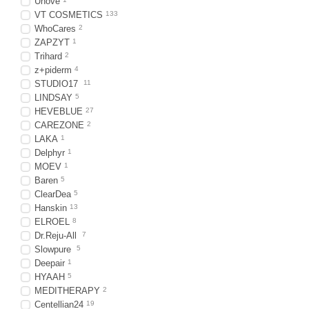
Unove
VT COSMETICS
133
WhoCares
2
ZAPZYT
1
Trihard
2
z+piderm
4
STUDIO17
11
LINDSAY
5
HEVEBLUE
27
CAREZONE
2
LAKA
1
Delphyr
1
MOEV
1
Baren
5
ClearDea
5
Hanskin
13
ELROEL
8
Dr.Reju-All
7
Slowpure
5
Deepair
1
HYAAH
5
MEDITHERAPY
2
Centellian24
19