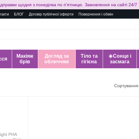
ідправки щодня з понеділка по п'ятницю. Замовлення на сайті 24/7 
такти
БЛОГ
Договір публічної оферти
Повернення і обмін
Макіяж
Догляд за
Тіло та
☀️Сонце і
сся
брів
обличчям
гігієна
засмага
Сортування