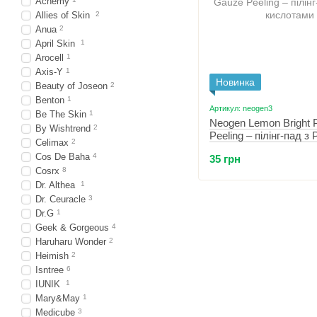
Acnemy
Allies of Skin
2
Anua
2
April Skin
1
Arocell
1
Axis-Y
1
Новинка
Beauty of Joseon
2
Benton
1
Артикул: neogen3
Be The Skin
1
Neogen Lemon Bright
By Wishtrend
2
Peeling – пілінг-пад з
Celimax
2
кислотами 1 шт
Cos De Baha
4
35 грн
Cosrx
8
Dr. Althea
1
Dr. Ceuracle
3
Dr.G
1
Geek & Gorgeous
4
Haruharu Wonder
2
Heimish
2
Isntree
6
IUNIK
1
Mary&May
1
Medicube
3