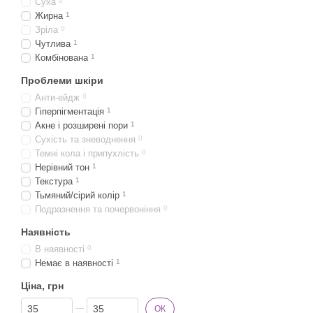
Суха
0
Жирна
1
Зріла
0
Чутлива
1
Комбінована
1
Проблеми шкіри
Анти-ейдж
0
Гіперпігментація
1
Акне і розширені пори
1
Сухість та зневоднення
0
Темні кола і припухлість
0
Нерівний тон
1
Текстура
1
Тьмяний/сірий колір
1
Подразнення та почервоніння
0
Наявність
В наявності
0
Немає в наявності
1
Ціна, грн
Від Ціна, грн
До Ціна, грн
ОК