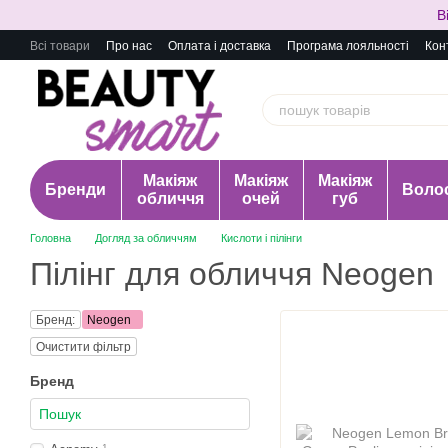
Перейти до основного контенту
В
Всі товари
Про нас
Оплата і доставка
Програма лояльності
Кон
Макіяж
Макіяж
Макіяж
Бренди
Воло
обличчя
очей
губ
Головна
Догляд за обличчям
Кислоти і пілінги
Пілінг для обличчя Neogen
Бренд:
Neogen
Очистити фільтр
Бренд
1