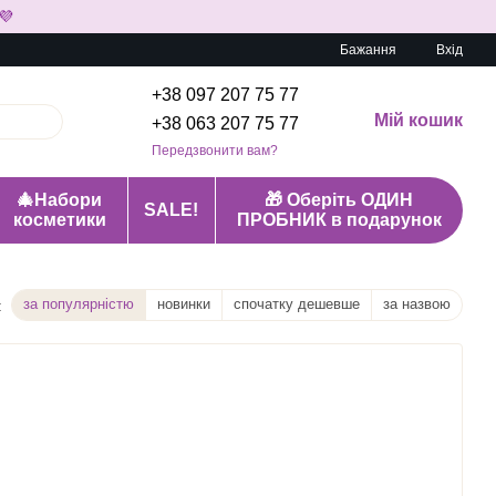
💜
Бажання
Вхід
+38 097 207 75 77
Мій кошик
+38 063 207 75 77
Передзвонити вам?
🎄Набори
🎁 Оберіть ОДИН
SALE!
косметики
ПРОБНИК в подарунок
за популярністю
новинки
спочатку дешевше
за назвою
: