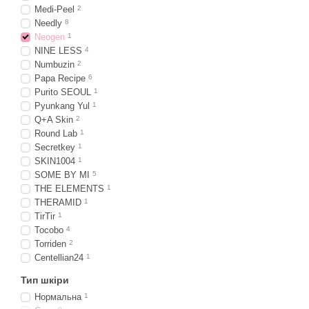
Medi-Peel
2
Needly
8
Neogen
1
NINE LESS
4
Numbuzin
2
Papa Recipe
6
Purito SEOUL
1
Pyunkang Yul
1
Q+A Skin
2
Round Lab
1
Secretkey
1
SKIN1004
1
SOME BY MI
5
THE ELEMENTS
1
THERAMID
1
TirTir
1
Tocobo
4
Torriden
2
Centellian24
1
Тип шкіри
Нормальна
1