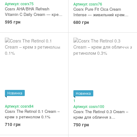
Артикул: cosrx75
Артикул: cosrx76
Cosrx AHA/BHA Refresh
Cosrx Pure Fit Cica Cream
Vitamin C Daily Cream — крем
Intense — живильний крем
для обличчя з кислотами та
для чутливої шкіри
595 грн
680 грн
вітаміном С
Новинка
Новинка
1
Артикул: cosrx84
Артикул: cosrx100
Cosrx The Retinol 0.1 Cream –
Cosrx The Retinol 0.3 Cream –
крем з ретинолом 0.1%
крем для обличчя з
ретинолом 0.3%
710 грн
750 грн