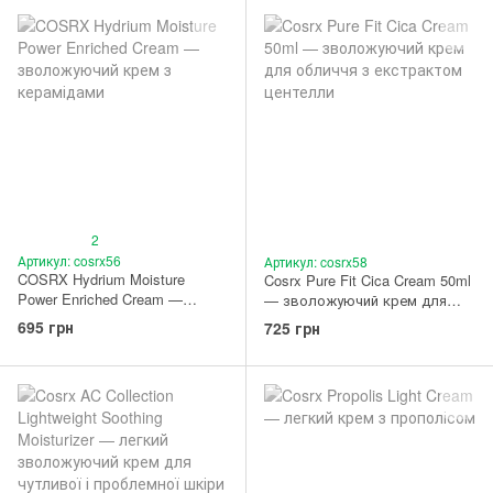
2
Артикул: cosrx56
Артикул: cosrx58
COSRX Hydrium Moisture
Cosrx Pure Fit Cica Cream 50ml
Power Enriched Cream —
— зволожуючий крем для
зволожуючий крем з
обличчя з екстрактом
695 грн
725 грн
керамідами
центелли