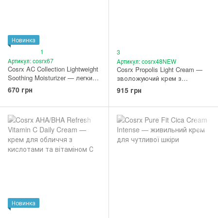
Новинка
1
3
Артикул: cosrx67
Артикул: cosrx48NEW
Cosrx AC Collection Lightweight
Cosrx Propolis Light Cream —
Soothing Moisturizer — легкий
зволожуючий крем з
зволожуючий крем для
прополісом
670 грн
915 грн
чутливої і проблемної шкіри
80 мл
Новинка