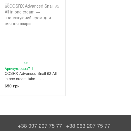
23
Артикул: cosrx7-1
COSRX Advanced Snail 92 All
in one cream tube —
зволожуючий крем для
650 грн
сяяння шкіри в тубі (100 г)
+38 097 207 75 77
+38 063 207 75 77