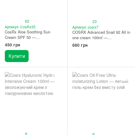
62
23
Артикул: CosRx35
Артикул: cosrx7
CosRx Aloe Soothing Sun
COSRX Advanced Snail 92 All in
Cream SPF 50 —
one cream 100ml —
сонцезахисний крем з алое
зволожуючий крем для
450 грн
680 грн
сяяння шкіри (100 мл)
Купити
9
6