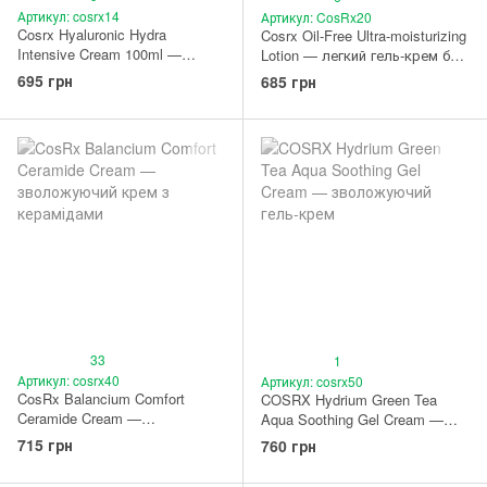
Артикул: cosrx14
Артикул: CosRx20
Cosrx Hyaluronic Hydra
Cosrx Oil-Free Ultra-moisturizing
Intensive Cream 100ml —
Lotion — легкий гель-крем без
зволожуючий крем з
вмісту олій
695 грн
685 грн
гіалуроновою кислотою
33
1
Артикул: cosrx40
Артикул: cosrx50
CosRx Balancium Comfort
COSRX Hydrium Green Tea
Ceramide Cream —
Aqua Soothing Gel Cream —
зволожуючий крем з
зволожуючий гель-крем
715 грн
760 грн
керамідами