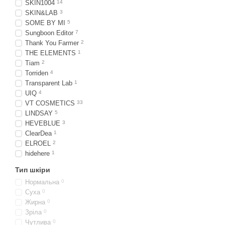
SKIN1004
14
SKIN&LAB
3
SOME BY MI
5
Sungboon Editor
7
Thank You Farmer
2
THE ELEMENTS
1
Tiam
2
Torriden
4
Transparent Lab
1
UIQ
4
VT COSMETICS
33
LINDSAY
5
HEVEBLUE
3
ClearDea
1
ELROEL
2
hidehere
1
Тип шкіри
Нормальна
0
Суха
0
Жирна
0
Зріла
0
Чутлива
0