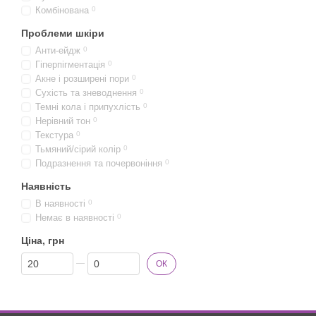
Комбінована
0
Проблеми шкіри
Анти-ейдж
0
Гіперпігментація
0
Акне і розширені пори
0
Сухість та зневоднення
0
Темні кола і припухлість
0
Нерівний тон
0
Текстура
0
Тьмяний/сірий колір
0
Подразнення та почервоніння
0
Наявність
В наявності
0
Немає в наявності
0
Ціна, грн
Від Ціна, грн
До Ціна, грн
ОК