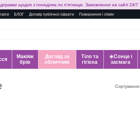
ідправки щодня з понеділка по п'ятницю. Замовлення на сайті 24/7 
такти
БЛОГ
Договір публічної оферти
Повернення і обмін
Макіяж
Догляд за
Тіло та
☀️Сонце і
сся
брів
обличчям
гігієна
засмага
e
Сортування