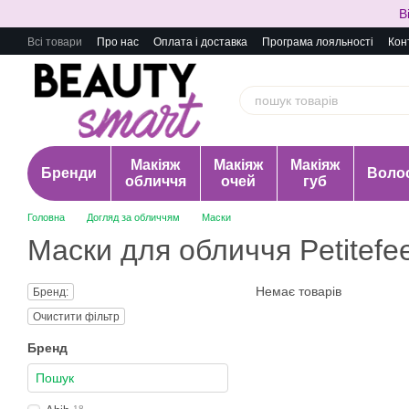
Перейти до основного контенту
В
Всі товари
Про нас
Оплата і доставка
Програма лояльності
Кон
Макіяж
Макіяж
Макіяж
Бренди
Воло
обличчя
очей
губ
Головна
Догляд за обличчям
Маски
Маски для обличчя Petitefe
Немає товарів
Бренд:
Очистити фільтр
Бренд
18