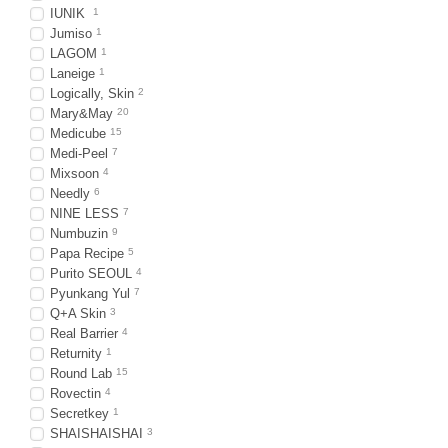
IUNIK
1
Jumiso
1
LAGOM
1
Laneige
1
Logically, Skin
2
Mary&May
20
Medicube
15
Medi-Peel
7
Mixsoon
4
Needly
6
NINE LESS
7
Numbuzin
9
Papa Recipe
5
Purito SEOUL
4
Pyunkang Yul
7
Q+A Skin
3
Real Barrier
4
Returnity
1
Round Lab
15
Rovectin
4
Secretkey
1
SHAISHAISHAI
3