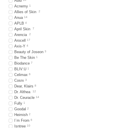
Abib
Acnemy
1
Allies of Skin
2
Anua
14
APLB
4
April Skin
7
Arencia
2
Arocell
17
Axis-Y
4
Beauty of Joseon
3
Be The Skin
1
Biodance
7
BLIV:U
1
Celimax
6
Cosrx
3
Dear, Klairs
8
Dr. Althea
12
Dr. Ceuracle
14
Fully
1
Goodal
2
Heimish
2
I`m From
6
Isntree
10