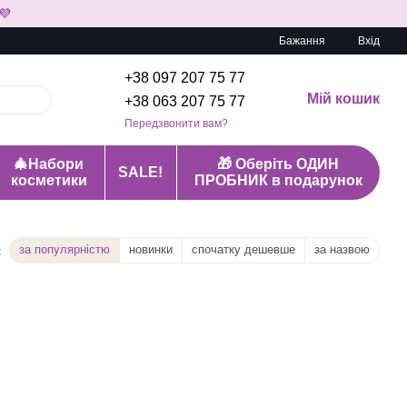
💜
Бажання
Вхід
+38 097 207 75 77
Мій кошик
+38 063 207 75 77
Передзвонити вам?
🎄Набори
🎁 Оберіть ОДИН
SALE!
косметики
ПРОБНИК в подарунок
за популярністю
новинки
спочатку дешевше
за назвою
: