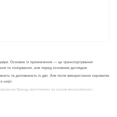
кіри. Основне їх призначення — це транспортування
ення та тонізування, але перед основним доглядом.
люють та доповнюють їх дію. Але після використання сироватки
в шкірі.
ироватки бренду виготовлені на основі високоякісних і
обре відомий тим, що більшість засобів містить від 5 до 15