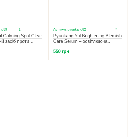
2
ang59
1
Артикул: pyunkang82
Pyunkang Yul Brightening Blemish
l Calming Spot Clear
Care Serum – освітлююча
ий засіб проти
вітамінна сироватка 30 мл
550 грн