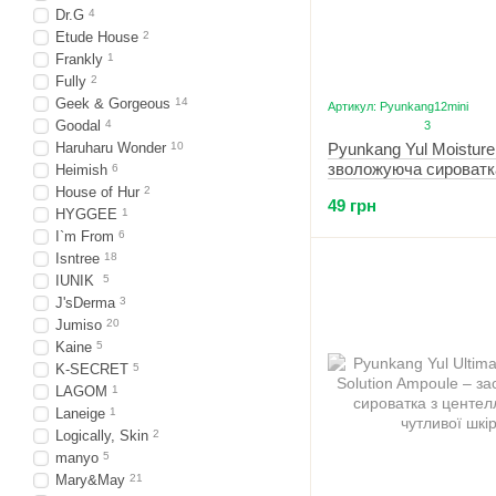
Dr.G
4
Etude House
2
Frankly
1
Fully
2
Geek & Gorgeous
14
Артикул: Pyunkang12mini
Goodal
4
3
Haruharu Wonder
10
Pyunkang Yul Moistur
зволожуюча сироватк
Heimish
6
House of Hur
2
49 грн
HYGGEE
1
I`m From
6
Isntree
18
IUNIK
5
J'sDerma
3
Jumiso
20
Kaine
5
K-SECRET
5
LAGOM
1
Laneige
1
Logically, Skin
2
manyo
5
Mary&May
21