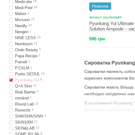
Medicube
25
Новинка
Medi-Peel
33
Melixir
1
Артикул: pyunkang84
Mixsoon
15
Pyunkang Yul Ultimate
Needly
10
Solution Ampoule – за
Neogen
1
сироватка з центелл
NINE LESS
10
595 грн
чутливої шкіри 30 мл
Numbuzin
21
Ondo Beauty
1
Papa Recipe
2
Parnell
2
Сироватка Pyunkang
P.CALM
1
Сироватки являють собою
Purito SEOUL
14
корисних компонентів бе
Pyunkang Yul
9
Q+A Skin
11
Сироватки мають більшу 
Real Barrier
3
необхідно неодмінно нане
rom&nd
1
В асортименті Pyunkang Y
Round Lab
13
безпечних компонентів, щ
Rovectin
3
SHAISHAISHAI
4
Сироватка Pyunkang 
SKIN1004
21
SKIN&LAB
10
Основним критерієм є тип
SOME BY MI
9