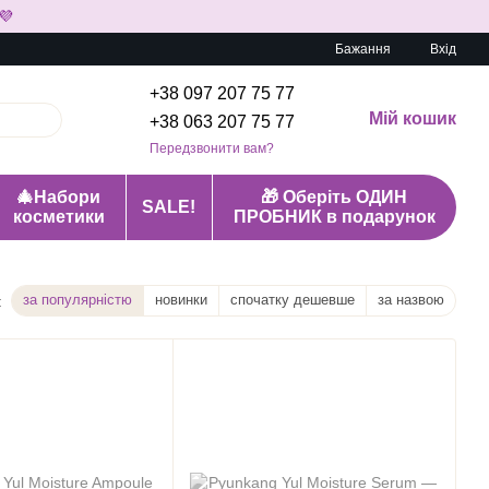
💜
Бажання
Вхід
+38 097 207 75 77
Мій кошик
+38 063 207 75 77
Передзвонити вам?
🎄Набори
🎁 Оберіть ОДИН
SALE!
косметики
ПРОБНИК в подарунок
за популярністю
новинки
спочатку дешевше
за назвою
: