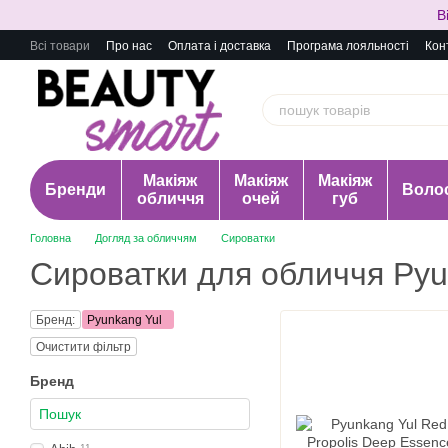
Перейти до основного контенту
В
Всі товари
Про нас
Оплата і доставка
Програма лояльності
Кон
Макіяж
Макіяж
Макіяж
Бренди
Воло
обличчя
очей
губ
Головна
Догляд за обличчям
Сироватки
Сироватки для обличчя Pyu
Бренд:
Pyunkang Yul
Очистити фільтр
Бренд
11