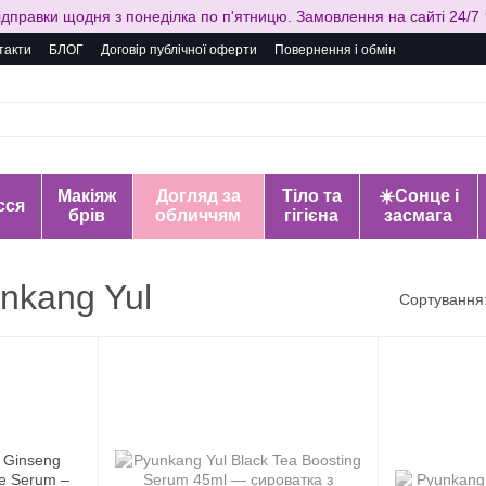
ідправки щодня з понеділка по п'ятницю. Замовлення на сайті 24/7 
такти
БЛОГ
Договір публічної оферти
Повернення і обмін
Макіяж
Догляд за
Тіло та
☀️Сонце і
сся
брів
обличчям
гігієна
засмага
nkang Yul
Сортування