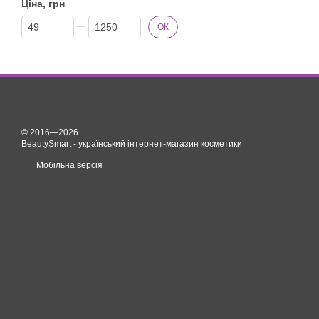
Ціна, грн
Від Ціна, грн
До Ціна, грн
ОК
© 2016—2026
BeautySmart - український інтернет-магазин косметики
Мобільна версія