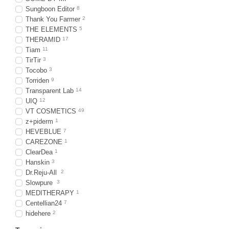
компонентів, але у значн
Sungboon Editor
8
Зволожуюча сироватка
P
Thank You Farmer
2
заспокоює та збалансовує
THE ELEMENTS
5
гіпоалергенний та не вик
THERAMID
17
Tiam
11
Для сухої та нормальної 
TirTir
3
створює захисний бар’єр
Tocobo
3
використовувати олійку 
Torriden
9
зволоження та живлення 
Transparent Lab
14
UIQ
12
Ці, а також понад 30 інш
VT COSMETICS
49
оригінальних засобів все
z+piderm
1
Замовлення можна зробит
HEVEBLUE
7
магазину є індивідуальни
CAREZONE
1
переконаєтесь у високій я
ClearDea
1
Hanskin
3
Dr.Reju-All
2
Slowpure
3
MEDITHERAPY
1
Centellian24
7
hidehere
2