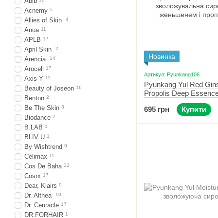
Abib
Acnemy
5
Allies of Skin
4
Anua
11
APLB
17
April Skin
2
Новинка
Arencia
14
Arocell
17
Артикул: Pyunkang106
Axis-Y
11
Pyunkang Yul Red Gin
Beauty of Joseon
16
Propolis Deep Essenc
Benton
2
зволожувальна сиров
Be The Skin
3
695 грн
Купити
женьшенем і прополіс
Biodance
7
B.LAB
1
BLIV:U
1
By Wishtrend
9
Celimax
11
Cos De Baha
33
Cosrx
17
Dear, Klairs
9
Dr. Althea
10
Dr. Ceuracle
17
DR.FORHAIR
1