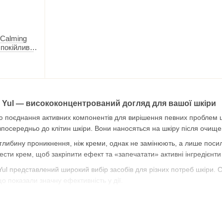
 Calming
спокійлива
ою для
 Yul — висококонцентрований догляд для вашої шкіри
 поєднання активних компонентів для вирішення певних проблем ш
зпосередньо до клітин шкіри. Вони наносяться на шкіру після очищ
глибину проникнення, ніж креми, однак не замінюють, а лише поси
сти крем, щоб закріпити ефект та «запечатати» активні інгредієнти 
ul представлений широкий вибір засобів для різних потреб шкіри. С
о показали значну ефективність у дії.
Yul — як визначитись із вибором?
 вашої шкіри та її потреби та проблеми на поточний момент. Бренд д