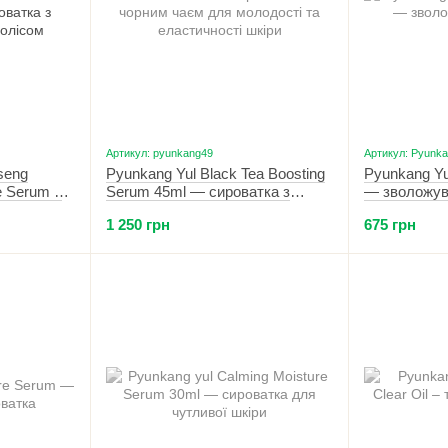
Артикул: pyunkang49
Артикул: Pyunk
seng
Pyunkang Yul Black Tea Boosting
Pyunkang Yu
e Serum –
Serum 45ml — сироватка з
— зволожув
атка з
чорним чаєм для молодості та
1 250 грн
675 грн
ом 30 мл
еластичності шкіри