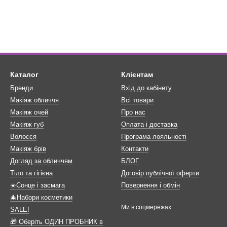
Каталог
Клієнтам
Бренди
Вхід до кабінету
Макіяж обличчя
Всі товари
Макіяж очей
Про нас
Макіяж губ
Оплата і доставка
Волосся
Програма лояльності
Макіяж брів
Контакти
Догляд за обличчям
БЛОГ
Тіло та гігієна
Договір публічної оферти
☀️Сонце і засмага
Повернення і обмін
🎄Набори косметики
Ми в соцмережах
SALE!
🎁 Оберіть ОДИН ПРОБНИК в