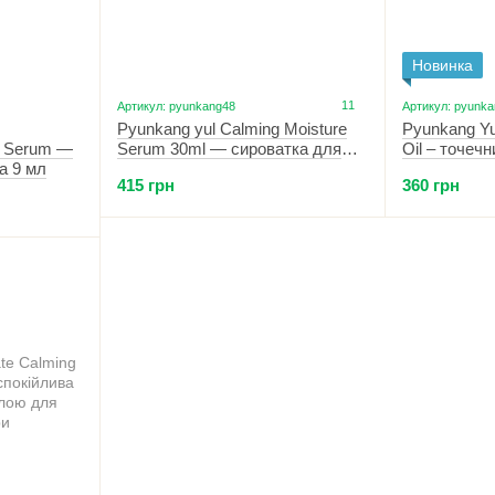
Новинка
11
Артикул: pyunkang48
Артикул: pyunk
Pyunkang yul Calming Moisture
Pyunkang Yu
e Serum —
Serum 30ml — сироватка для
Oil – точечн
а 9 мл
чутливої шкіри
прищів
415 грн
360 грн