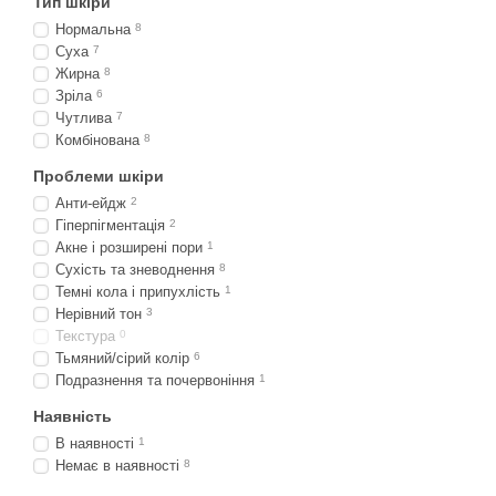
Тип шкіри
Нормальна
8
Суха
7
Жирна
8
Зріла
6
Чутлива
7
Комбінована
8
Проблеми шкіри
Анти-ейдж
2
Гіперпігментація
2
Акне і розширені пори
1
Сухість та зневоднення
8
Темні кола і припухлість
1
Нерівний тон
3
Текстура
0
Тьмяний/сірий колір
6
Подразнення та почервоніння
1
Наявність
В наявності
1
Немає в наявності
8