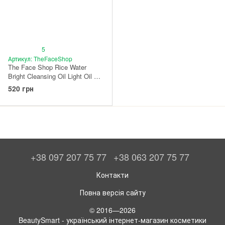
5
Артикул: TheFaceShop
The Face Shop Rice Water
Bright Cleansing Oil Light Oil —
гідрофільна олія
520 грн
+38 097 207 75 77
+38 063 207 75 77
Контакти
Повна версія сайту
© 2016—2026
BeautySmart - український інтернет-магазин косметики