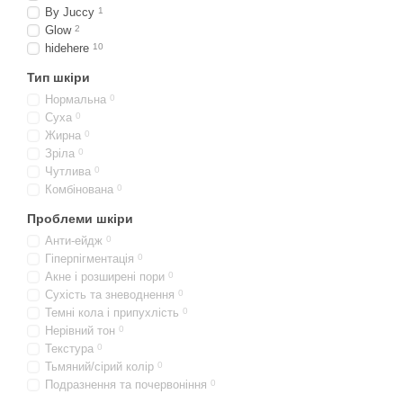
By Juccy
1
Glow
2
hidehere
10
Тип шкіри
Нормальна
0
Суха
0
Жирна
0
Зріла
0
Чутлива
0
Комбінована
0
Проблеми шкіри
Анти-ейдж
0
Гіперпігментація
0
Акне і розширені пори
0
Сухість та зневоднення
0
Темні кола і припухлість
0
Нерівний тон
0
Текстура
0
Тьмяний/сірий колір
0
Подразнення та почервоніння
0