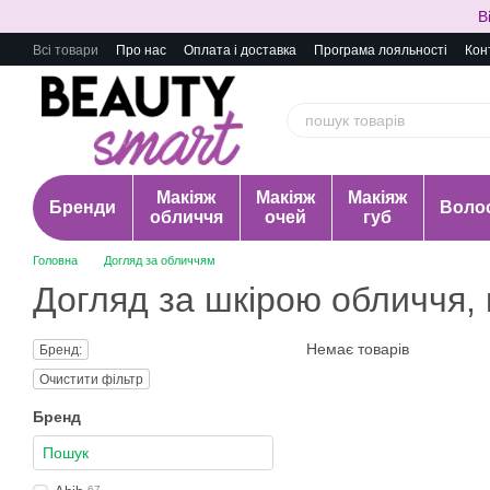
Перейти до основного контенту
В
Всі товари
Про нас
Оплата і доставка
Програма лояльності
Кон
Макіяж
Макіяж
Макіяж
Бренди
Воло
обличчя
очей
губ
Головна
Догляд за обличчям
Догляд за шкірою обличчя, 
Немає товарів
Бренд:
Очистити фільтр
Бренд
67