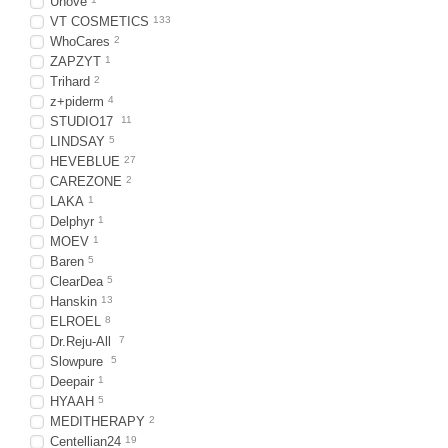
Unove
VT COSMETICS
133
WhoCares
2
ZAPZYT
1
Trihard
2
z+piderm
4
STUDIO17
11
LINDSAY
5
HEVEBLUE
27
CAREZONE
2
LAKA
1
Delphyr
1
MOEV
1
Baren
5
ClearDea
5
Hanskin
13
ELROEL
8
Dr.Reju-All
7
Slowpure
5
Deepair
1
HYAAH
5
MEDITHERAPY
2
Centellian24
19