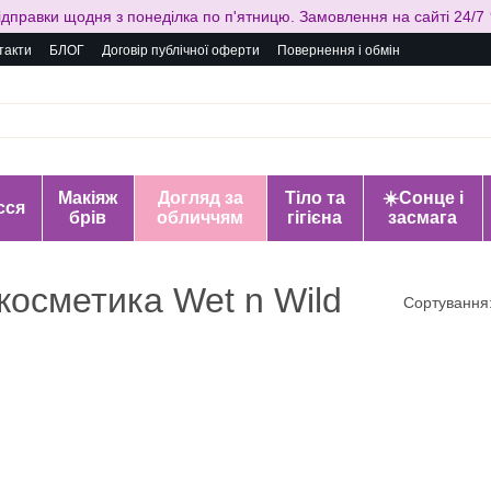
ідправки щодня з понеділка по п'ятницю. Замовлення на сайті 24/7 
такти
БЛОГ
Договір публічної оферти
Повернення і обмін
Макіяж
Догляд за
Тіло та
☀️Сонце і
сся
брів
обличчям
гігієна
засмага
косметика Wet n Wild
Сортування