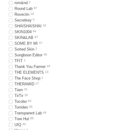
rom&nd
2
Round Lab
97
Rovectin
19
Secretkey
5
SHAISHAISHAI
19
SKIN1004
94
SKIN&LAB
47
SOME BY MI
37
Sorted Skin
2
Sungboon Editor
38
TFIT
1
Thank You Farmer
16
THE ELEMENTS
13
The Face Shop
1
THERAMID
17
Tiam
31
TirTir
16
Tocobo
62
Torriden
34
Transparent Lab
44
Tree Hut
85
UIQ
34
1