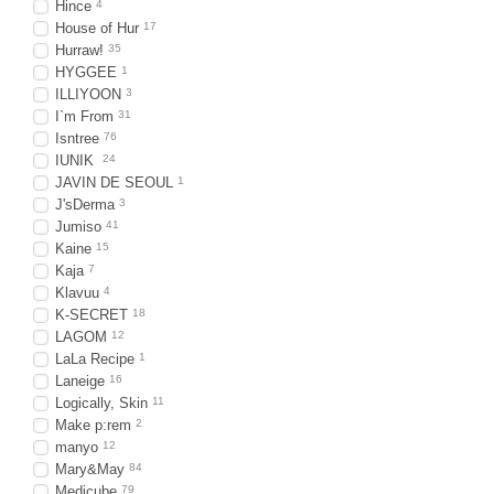
Hince
4
House of Hur
17
Hurraw!
35
HYGGEE
1
ILLIYOON
3
I`m From
31
Isntree
76
IUNIK
24
JAVIN DE SEOUL
1
J'sDerma
3
Jumiso
41
Kaine
15
Kaja
7
Klavuu
4
K-SECRET
18
LAGOM
12
LaLa Recipe
1
Laneige
16
Logically, Skin
11
Make p:rem
2
manyo
12
Mary&May
84
Medicube
79