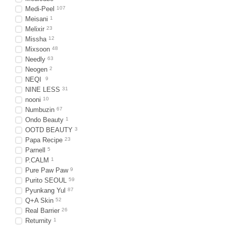
Medi-Peel
107
Meisani
1
Melixir
23
Missha
12
Mixsoon
48
Needly
63
Neogen
2
NEQI
9
NINE LESS
31
nooni
10
Numbuzin
67
Ondo Beauty
1
OOTD BEAUTY
3
Papa Recipe
23
Parnell
5
P.CALM
1
Pure Paw Paw
9
Purito SEOUL
59
Pyunkang Yul
87
Q+A Skin
52
Real Barrier
26
Returnity
1