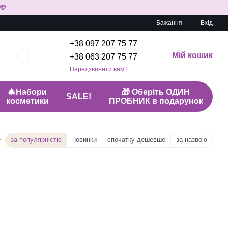
💜
Бажання
Вхід
+38 097 207 75 77
Мій кошик
+38 063 207 75 77
Передзвонити вам?
🎄Набори
🎁 Оберіть ОДИН
SALE!
косметики
ПРОБНИК в подарунок
за популярністю
новинки
спочатку дешевше
за назвою
: