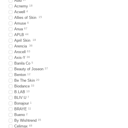
Abib
Acnemy
18
Acwell
4
Allies of Skin
15
Amuse
6
Anua
67
APLB
44
April Skin
18
Arencia
36
Arocell
63
Axis-Y
36
Banila Co
5
Beauty of Joseon
37
Benton
12
Be The Skin
20
Biodance
33
B.LAB
10
BLIV:U
7
Bonajour
1
BRAYE
11
Bueno
2
By Wishtrend
35
Celimax
48