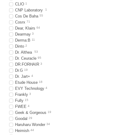
CLIO
1
CNP Laboratory
1
Cos De Baha
55
Cosrx
71
Dear, Klairs
64
Dearmay
3
Derma:B
11
Dinto
2
Dr. Althea
53
Dr. Ceuracle
95
DR.FORHAIR
3
Dr.G
19
Dr. Jart+
4
Etude House
18
EVY Technology
4
Frankly
3
Fully
15
FWEE
4
Geek & Gorgeous
19
Goodal
29
Haruharu Wonder
34
Heimish
44