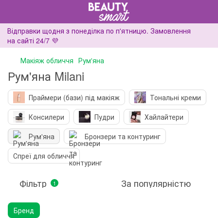
Відправки щодня з понеділка по п'ятницю. Замовлення
на сайті 24/7 💜
Макіяж обличчя
Рум'яна
Рум'яна Milani
Праймери (бази) під макіяж
Тональні креми
Консилери
Пудри
Хайлайтери
Рум'яна
Бронзери та контуринг
Спреї для обличчя
Фільтр
За популярністю
1
Бренд