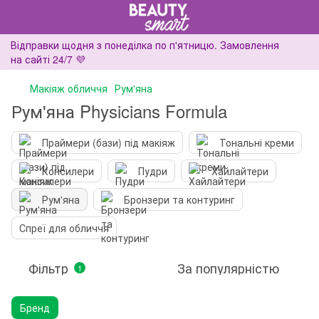
Відправки щодня з понеділка по п'ятницю. Замовлення
на сайті 24/7 💜
Макіяж обличчя
Рум'яна
Рум'яна Physicians Formula
Праймери (бази) під макіяж
Тональні креми
Консилери
Пудри
Хайлайтери
Рум'яна
Бронзери та контуринг
Спреї для обличчя
Фільтр
За популярністю
1
Бренд