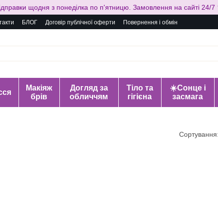
ідправки щодня з понеділка по п'ятницю. Замовлення на сайті 24/7 
такти
БЛОГ
Договір публічної оферти
Повернення і обмін
Макіяж
Догляд за
Тіло та
☀️Сонце і
сся
брів
обличчям
гігієна
засмага
Сортування