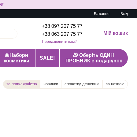
💜
Бажання
Вхід
+38 097 207 75 77
Мій кошик
+38 063 207 75 77
Передзвонити вам?
🎄Набори
🎁 Оберіть ОДИН
SALE!
косметики
ПРОБНИК в подарунок
за популярністю
новинки
спочатку дешевше
за назвою
: