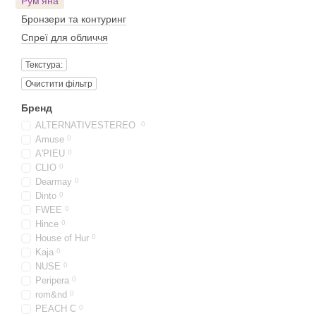
Рум'яна
Бронзери та контуринг
Спреї для обличчя
Текстура:
Очистити фільтр
Бренд
ALTERNATIVESTEREO
0
Amuse
0
A'PIEU
0
CLIO
0
Dearmay
0
Dinto
0
FWEE
0
Hince
0
House of Hur
0
Kaja
0
NUSE
0
Peripera
0
rom&nd
0
PEACH C
0