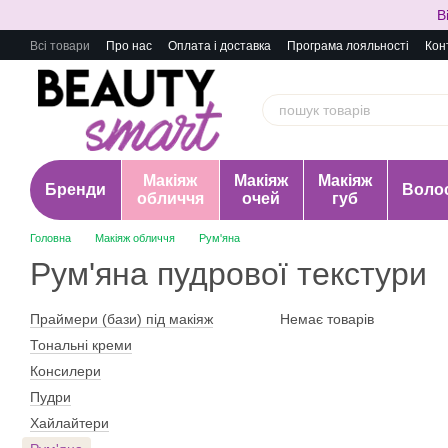
Перейти до основного контенту
В
Всі товари
Про нас
Оплата і доставка
Програма лояльності
Кон
Макіяж
Макіяж
Макіяж
Бренди
Воло
обличчя
очей
губ
Головна
Макіяж обличчя
Рум'яна
Рум'яна пудрової текстури
Праймери (бази) під макіяж
Немає товарів
Тональні креми
Консилери
Пудри
Хайлайтери